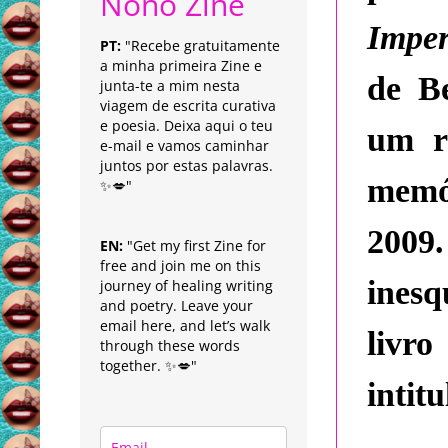
Nonô Zine
Imper
PT:
"Recebe gratuitamente
a minha primeira Zine e
de B
junta-te a mim nesta
viagem de escrita curativa
e poesia. Deixa aqui o teu
um r
e-mail e vamos caminhar
juntos por estas palavras.
memó
✨💋"
2009
EN:
"Get my first Zine for
free and join me on this
inesq
journey of healing writing
and poetry. Leave your
email here, and let’s walk
livro
through these words
together. ✨💋"
intit