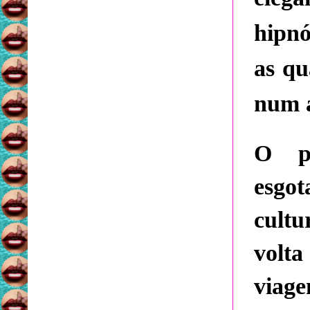
hipnó
as qu
num á
O pú
esgo
cultu
volt
viag