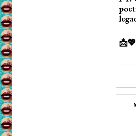
poet
lega
📩💖