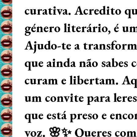
curativa. Acredito q
género literário, é u
Ajudo-te a transform
que ainda não sabes
curam e libertam. Aqu
um convite para lere
que está preso e enco
voz. 🌸✨ Queres começ