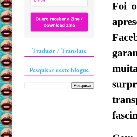
Foi 
Quero receber a Zine /
apre
Download Zine
Faceb
Traduzir / Translate
garan
muita
Pesquisar neste blogue
surp
tran
fasci