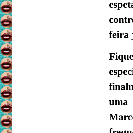
espet
contr
feira
Fiq
espec
fina
uma s
Marc
freq