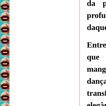
da p
prof
daque
Entr
que 
mang
dança
tran
eleg