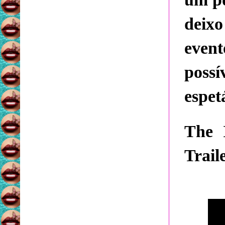
deix
even
possí
espet
The 
Trail