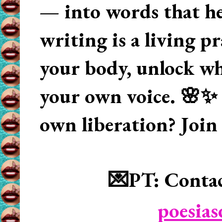
— into words that hea
writing is a living p
your body, unlock wha
your own voice. 🌸✨ 
own liberation? Join
💌PT: Contac
poesia