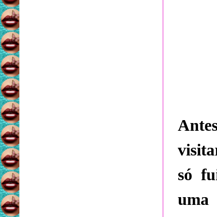
Antes
visit
só f
uma 