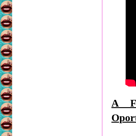
A F
Oport