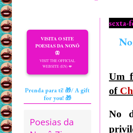
sexta-f
VISITA O SITE
Non
POESIAS DA NONÔ
🦋
VISIT THE OFFICIAL
WEBSITE (EN) 💋
Um f
of
C
h
Prenda para ti! 🎁/ A gift
for you! 🎁
No d
Poesias da
privi