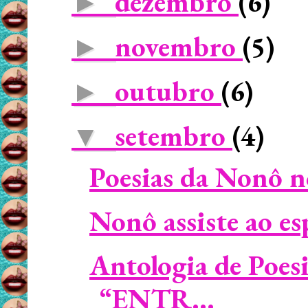
dezembro
(6)
►
novembro
(5)
►
outubro
(6)
►
setembro
(4)
▼
Poesias da Nonô no
Nonô assiste ao esp
Antologia de Poe
“ENTR...