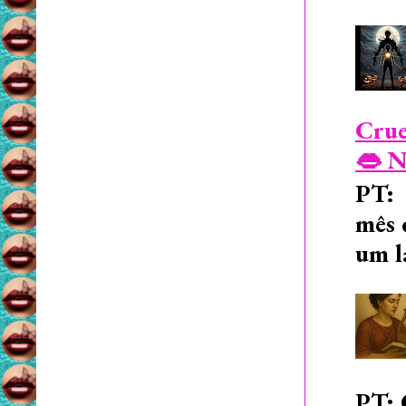
Crue
👄 N
PT: 
mês 
um l
PT: 