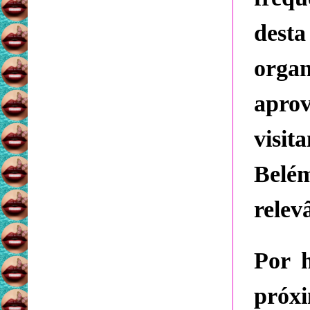
desta
organ
apro
visit
Belé
relev
Por h
próxi