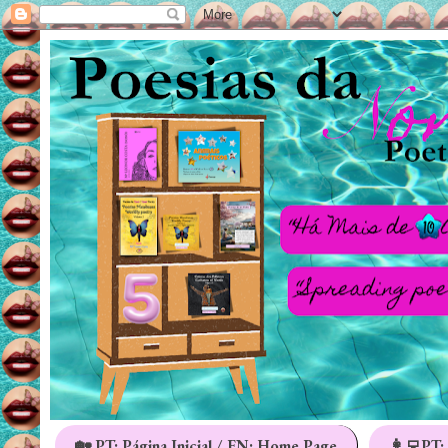
🏡 PT: Página Inicial / EN: Home Page
👩‍💻PT