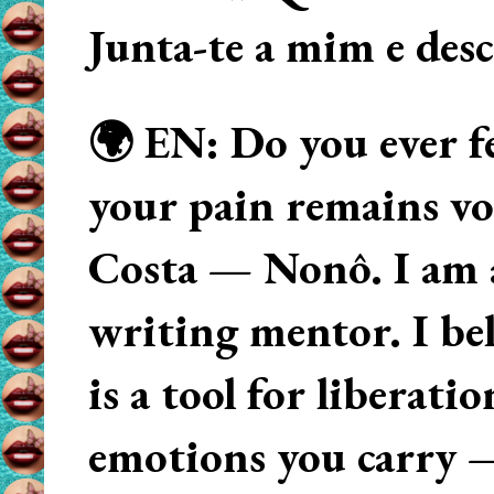
Junta-te a mim e des
🌍 EN: Do you ever fe
your pain remains voi
Costa — Nonô. I am 
writing mentor. I beli
is a tool for liberati
emotions you carry 