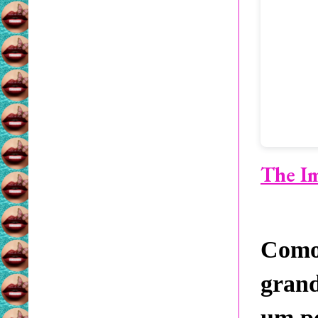
The Im
Como 
grand
um po