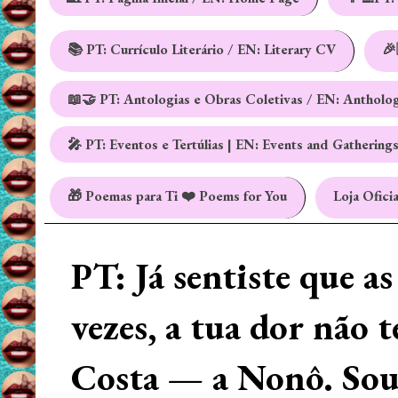
📚 PT: Currículo Literário / EN: Literary CV
🎉
📖🤝 PT: Antologias e Obras Coletivas / EN: Antholo
🎤 PT: Eventos e Tertúlias | EN: Events and Gathering
🎁 Poemas para Ti ❤️ Poems for You
Loja Oficia
PT: Já sentiste que a
vezes, a tua dor não 
Costa — a Nonô. Sou 