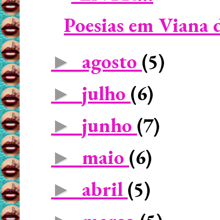
Poesias em Viana 
agosto
(5)
►
julho
(6)
►
junho
(7)
►
maio
(6)
►
abril
(5)
►