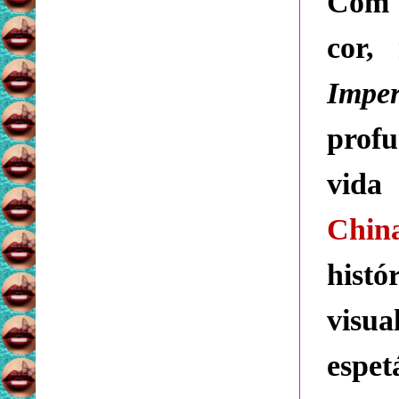
Com 
cor,
Imper
prof
vida
C
hin
hist
visua
espe