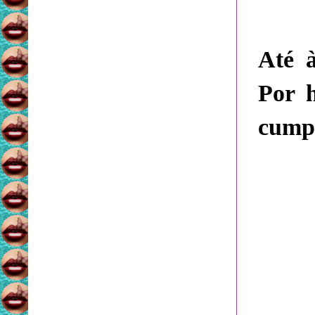
Até à
Por 
cump