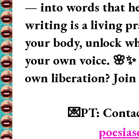
— into words that hea
writing is a living p
your body, unlock wha
your own voice. 🌸✨ 
own liberation? Join
💌PT: Contac
poesia