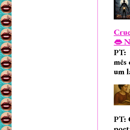
Crue
👄 N
PT: 
mês 
um l
PT: 
poet