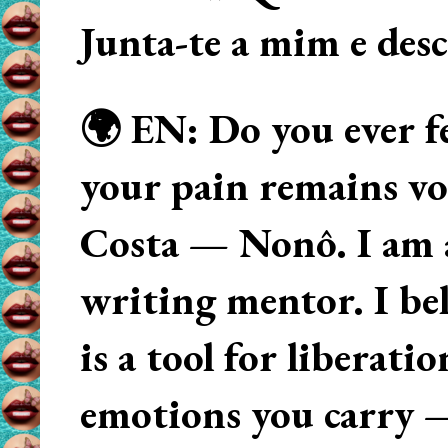
Junta-te a mim e des
🌍 EN: Do you ever fe
your pain remains voi
Costa — Nonô. I am 
writing mentor. I beli
is a tool for liberati
emotions you carry 