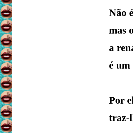
Não é
mas o
a ren
é um 
Por e
traz-