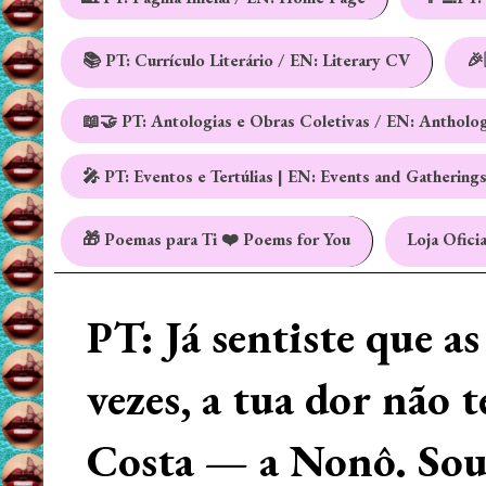
📚 PT: Currículo Literário / EN: Literary CV
🎉
📖🤝 PT: Antologias e Obras Coletivas / EN: Antholo
🎤 PT: Eventos e Tertúlias | EN: Events and Gathering
🎁 Poemas para Ti ❤️ Poems for You
Loja Oficia
PT: Já sentiste que a
vezes, a tua dor não 
Costa — a Nonô. Sou 