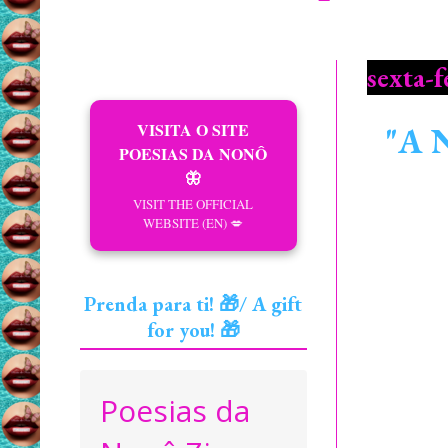
sexta-
VISITA O SITE
"A 
POESIAS DA NONÔ
🦋
VISIT THE OFFICIAL
WEBSITE (EN) 💋
Prenda para ti! 🎁/ A gift
for you! 🎁
Poesias da