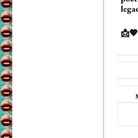
lega
📩💖