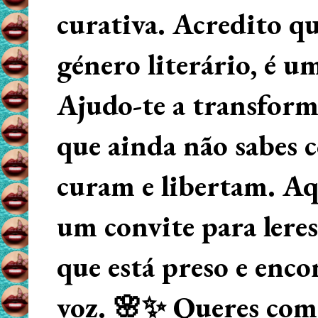
curativa. Acredito q
género literário, é u
Ajudo-te a transform
que ainda não sabes
curam e libertam. Aqu
um convite para lere
que está preso e enco
voz. 🌸✨ Queres começ