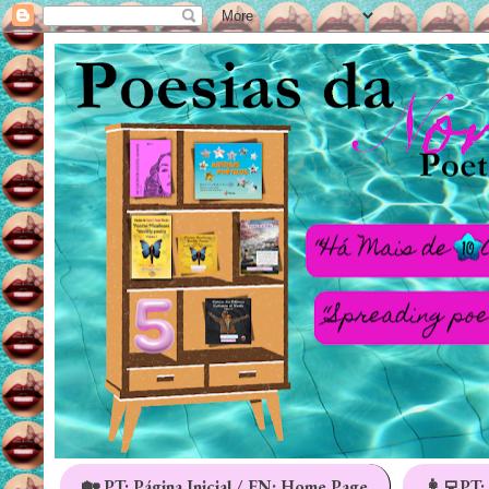
🏡 PT: Página Inicial / EN: Home Page
👩‍💻PT