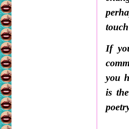
perha
touch
If yo
comme
you h
is th
poetr