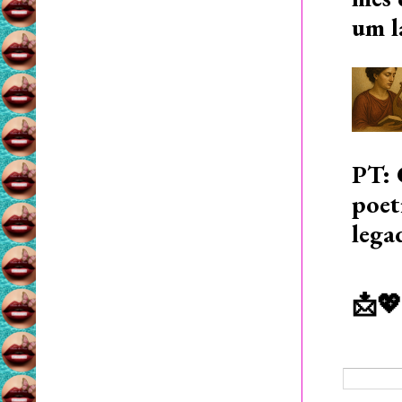
um l
PT: 
poet
lega
📩💖