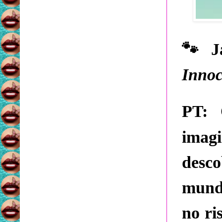
🐾
Ja
Inno
PT:
Q
imagi
desco
mundo
no ri