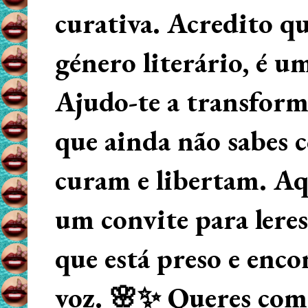
curativa. Acredito q
género literário, é u
Ajudo-te a transform
que ainda não sabes
curam e libertam. Aqu
um convite para lere
que está preso e enco
voz. 🌸✨ Queres começ