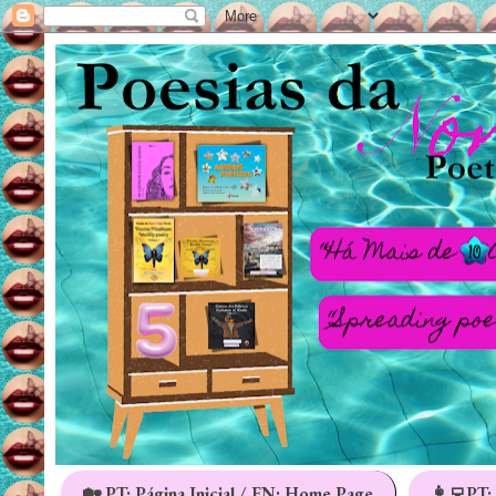
🏡 PT: Página Inicial / EN: Home Page
👩‍💻PT