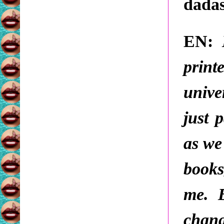
dadas
EN:
print
unive
just 
as we
books
me. 
chang