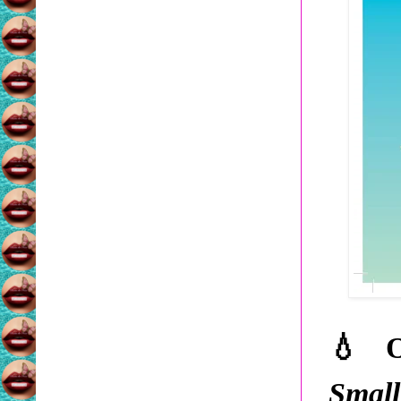
💧
O
Small