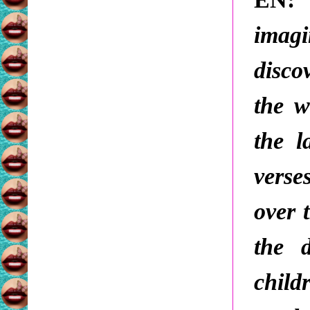
imag
disco
the w
the l
vers
over 
the 
child