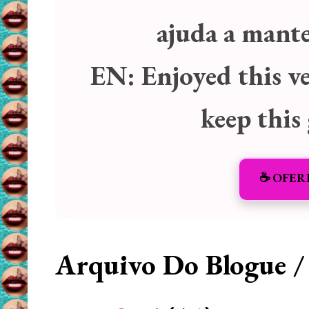
ajuda a manter
EN:
Enjoyed this v
keep this
☕️ OFER
Arquivo Do Blogue /