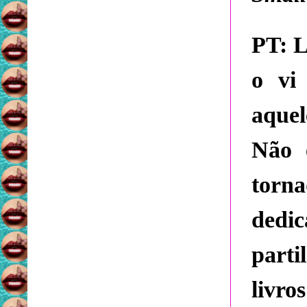
PT:
L
o vi
aquel
Não 
torna
dedic
part
livro