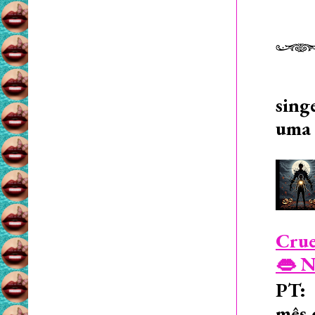
sing
uma 
Crue
👄 N
PT: 
mês 