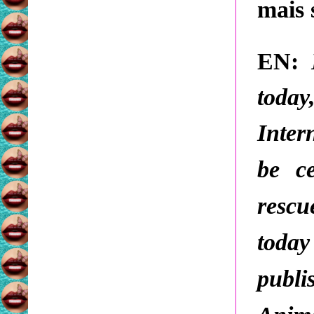
mais 
EN:
today
Inter
be ce
rescu
today
publi