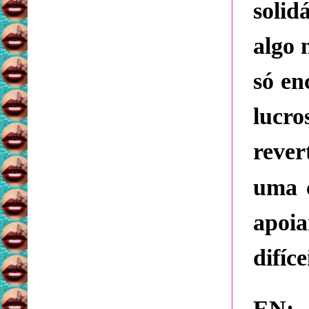
solid
algo 
só en
lucr
reve
uma 
apoia
difíce
EN: