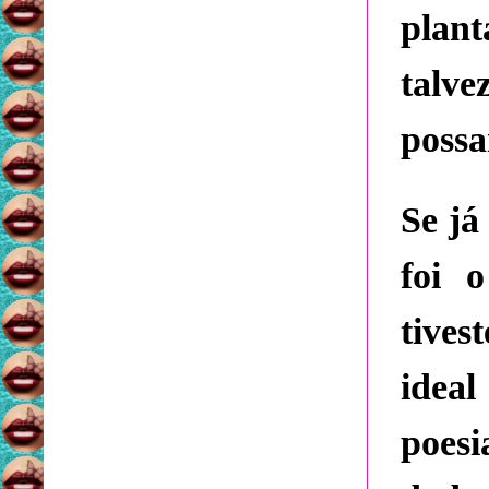
plant
talv
possa
Se já
foi 
tives
idea
poes