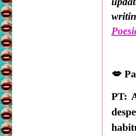
updat
writi
Poesi
💋
Pa
PT:
A
desp
habi