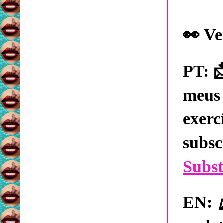
👀
Ve

PT:
meus
exer
subs
Subs
EN: