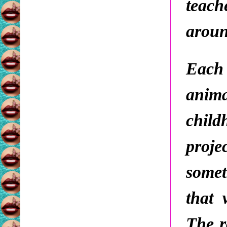
teac
aroun
Each
anim
child
proj
somet
that 
The r