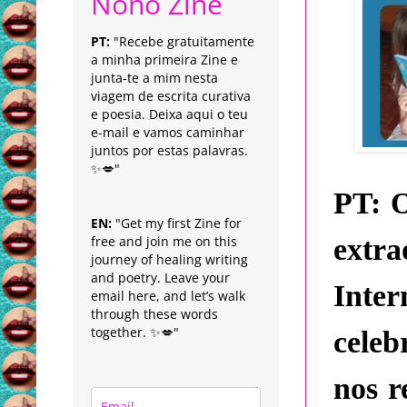
Nonô Zine
PT:
"Recebe gratuitamente
a minha primeira Zine e
junta-te a mim nesta
viagem de escrita curativa
e poesia. Deixa aqui o teu
e-mail e vamos caminhar
juntos por estas palavras.
✨💋"
PT:
O
EN:
"Get my first Zine for
free and join me on this
extr
journey of healing writing
and poetry. Leave your
Inter
email here, and let’s walk
through these words
together. ✨💋"
celeb
nos r