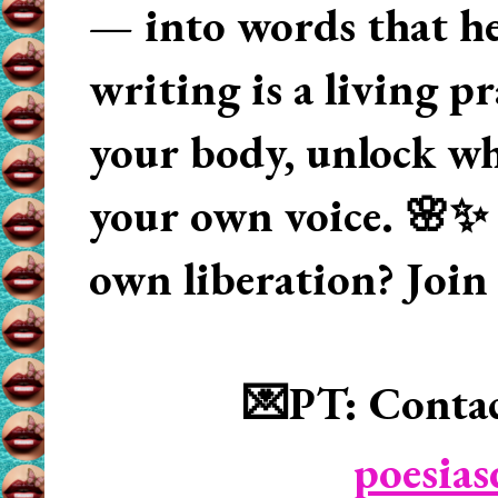
— into words that hea
writing is a living p
your body, unlock wha
your own voice. 🌸✨ 
own liberation? Join
💌PT: Contac
poesia