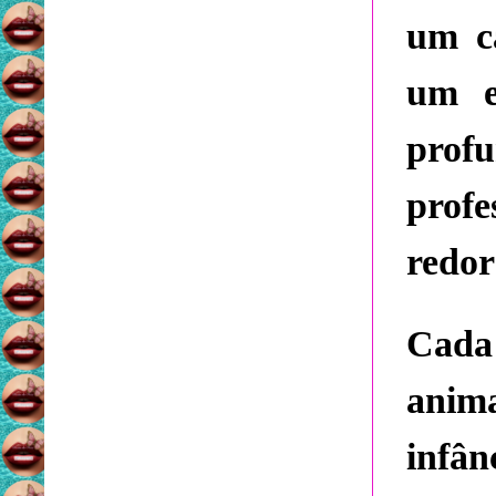
um c
um e
profu
profe
redor
Cada
anim
infâ