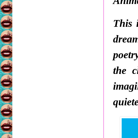
Anima
This 
dream
poetr
the 
imag
quiete