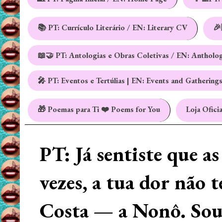
📚 PT: Currículo Literário / EN: Literary CV
🎉
📖🤝 PT: Antologias e Obras Coletivas / EN: Antholo
🎤 PT: Eventos e Tertúlias | EN: Events and Gathering
🎁 Poemas para Ti ❤️ Poems for You
Loja Oficia
PT: Já sentiste que a
vezes, a tua dor não 
Costa — a Nonô. Sou 