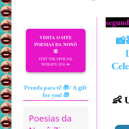
segund
VISITA O SITE
📸
POESIAS DA NONÔ
🦋
VISIT THE OFFICIAL
Cele
WEBSITE (EN) 💋
Prenda para ti! 🎁/ A gift
for you! 🎁
👶
U
Poesias da