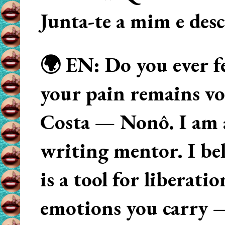
Junta-te a mim e des
🌍 EN: Do you ever fe
your pain remains voi
Costa — Nonô. I am 
writing mentor. I beli
is a tool for liberati
emotions you carry 