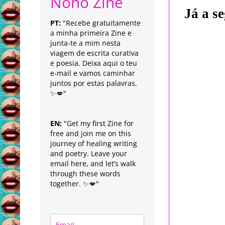
Nonô Zine
Já a se
PT:
"Recebe gratuitamente
a minha primeira Zine e
junta-te a mim nesta
viagem de escrita curativa
e poesia. Deixa aqui o teu
e-mail e vamos caminhar
juntos por estas palavras.
✨💋"
EN:
"Get my first Zine for
free and join me on this
journey of healing writing
and poetry. Leave your
email here, and let’s walk
through these words
together. ✨💋"