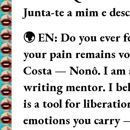
Junta-te a mim e des
🌍 EN: Do you ever fe
your pain remains voi
Costa — Nonô. I am 
writing mentor. I beli
is a tool for liberati
emotions you carry 