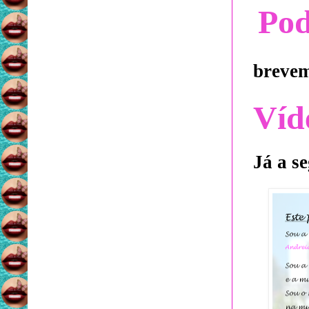
Pod
brevem
Víd
Já a s