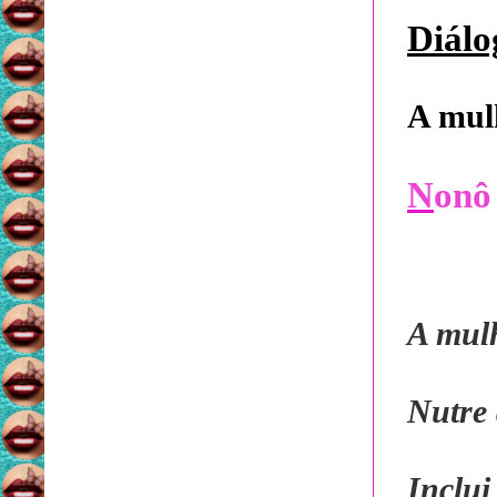
Diálo
A mul
N
onô
A mul
Nutre
Inclui