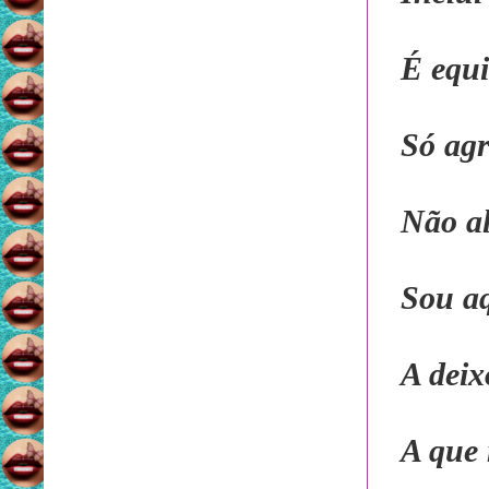
É equi
Só agr
Não al
Sou aq
A deix
A que 