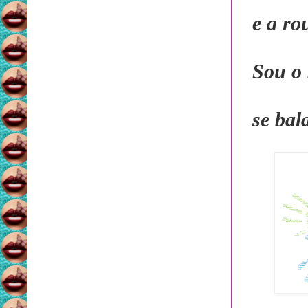
e a ro
Sou o 
se bal