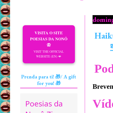
doming
VISITA O SITE
Haik
POESIAS DA NONÔ
🦋
VISIT THE OFFICIAL
WEBSITE (EN) 💋
Pod
Prenda para ti! 🎁/ A gift
for you! 🎁
Brevem
Víd
Poesias da