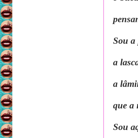
pensa
Sou a 
a lasc
a lâmi
que a 
Sou aq