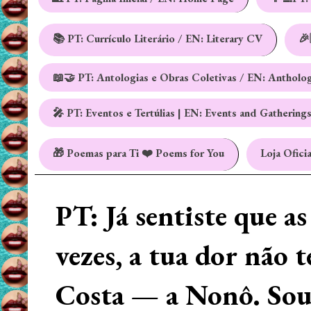
📚 PT: Currículo Literário / EN: Literary CV
🎉
📖🤝 PT: Antologias e Obras Coletivas / EN: Antholo
🎤 PT: Eventos e Tertúlias | EN: Events and Gathering
🎁 Poemas para Ti ❤️ Poems for You
Loja Oficia
PT: Já sentiste que a
vezes, a tua dor não 
Costa — a Nonô. Sou 