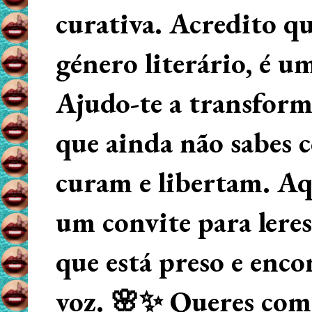
curativa. Acredito q
género literário, é u
Ajudo-te a transform
que ainda não sabes
curam e libertam. Aqu
um convite para lere
que está preso e enco
voz. 🌸✨ Queres começ