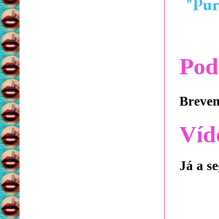
"Pur
Pod
Brevem
Víd
Já a se