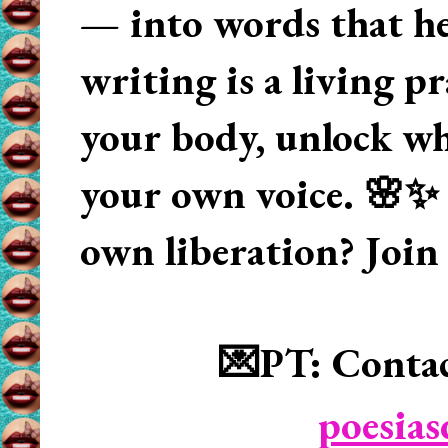
— into words that hea
writing is a living p
your body, unlock wha
your own voice. 🌸✨ 
own liberation? Join
💌PT: Contac
poesia