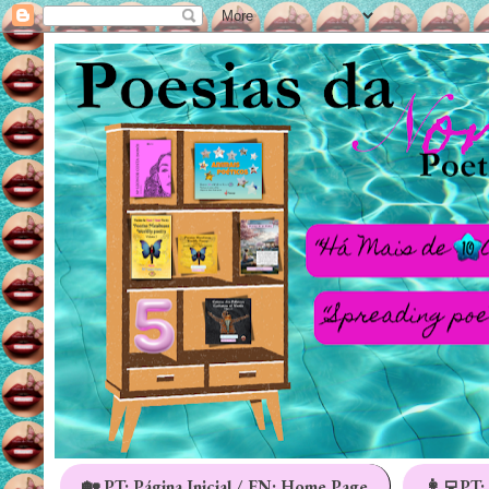
🏡 PT: Página Inicial / EN: Home Page
👩‍💻PT