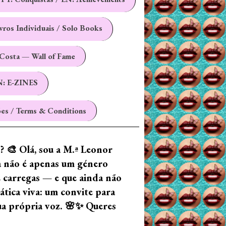
ivros Individuais / Solo Books
Costa — Wall of Fame
N: E-ZINES
es / Terms & Conditions
z? 🎨 Olá, sou a M.ª Leonor
ia não é apenas um género
e carregas — e que ainda não
tica viva: um convite para
tua própria voz. 🌸✨ Queres