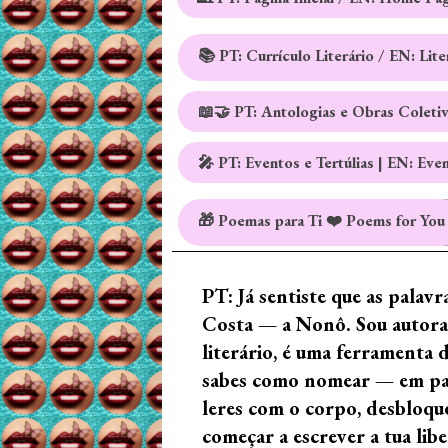
📚 PT: Currículo Literário / EN: Lit
📖🤝 PT: Antologias e Obras Coleti
🎤 PT: Eventos e Tertúlias | EN: Eve
🎁 Poemas para Ti ❤️ Poems for You
PT: Já sentiste que as palav
Costa — a Nonô. Sou autora 
literário, é uma ferramenta 
sabes como nomear — em palav
leres com o corpo, desbloque
começar a escrever a tua lib