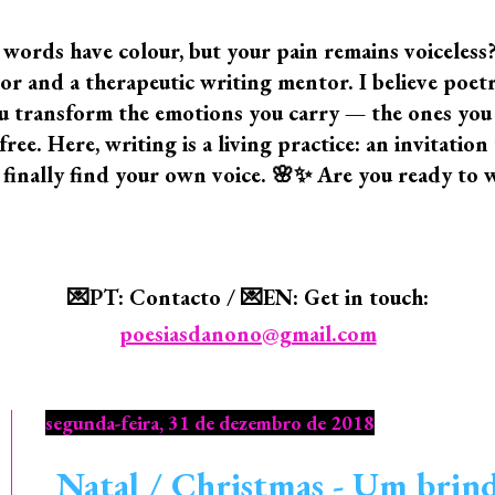
 words have colour, but your pain remains voiceless
 and a therapeutic writing mentor. I believe poetry i
 you transform the emotions you carry — the ones yo
ree. Here, writing is a living practice: an invitatio
 finally find your own voice. 🌸✨ Are you ready to 
💌PT: Contacto / 💌EN: Get in touch:
poesiasdanono@gmail.com
segunda-feira, 31 de dezembro de 2018
Natal / Christmas - Um brind