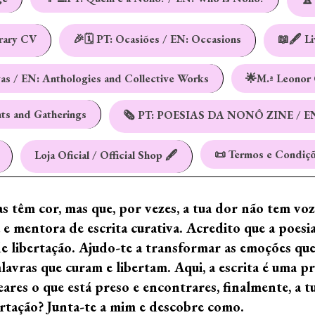
erary CV
🎉🗓️ PT: Ocasiões / EN: Occasions
📖🖋️ L
vas / EN: Anthologies and Collective Works
🌟M.ª Leonor 
nts and Gatherings
🗞️ PT: POESIAS DA NONÔ ZINE / E
📜 Termos e Condiçõ
Loja Oficial / Official Shop 🖋️
ras têm cor, mas que, por vezes, a tua dor não tem vo
e mentora de escrita curativa. Acredito que a poes
de libertação. Ajudo-te a transformar as emoções qu
ras que curam e libertam. Aqui, a escrita é uma prá
ares o que está preso e encontrares, finalmente, a 
ertação? Junta-te a mim e descobre como.