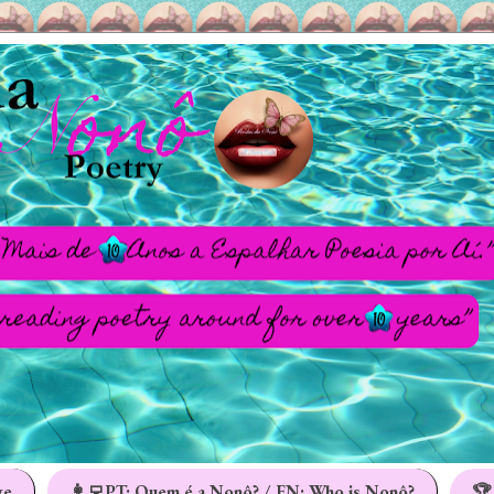
ge
👩‍💻PT: Quem é a Nonô? / EN: Who is Nonô?
🏆