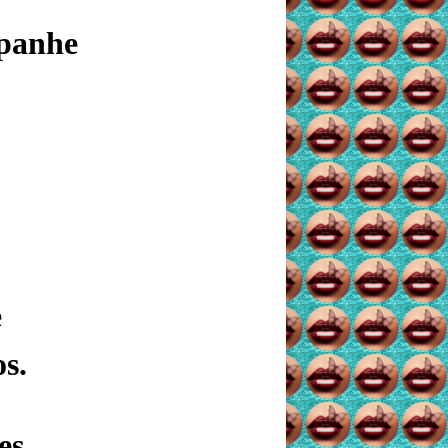
panhe
e
s.
es