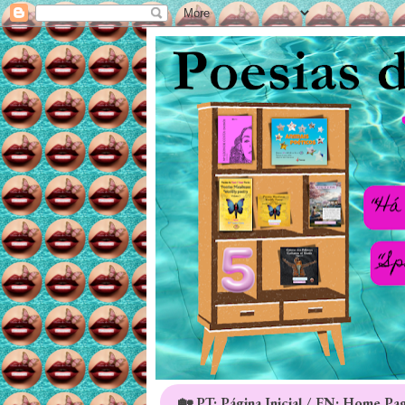
🏡 PT: Página Inicial / EN: Home Pa