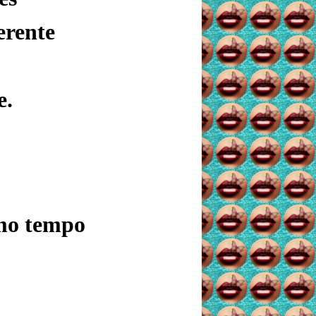
erente
e.
mo tempo