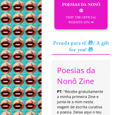
POESIAS DA NONÔ
🦋
VISIT THE OFFICIAL
WEBSITE (EN) 💋
Prenda para ti! 🎁/ A gift
for you! 🎁
Poesias da
Nonô Zine
PT:
"Recebe gratuitamente
a minha primeira Zine e
junta-te a mim nesta
viagem de escrita curativa
e poesia. Deixa aqui o teu