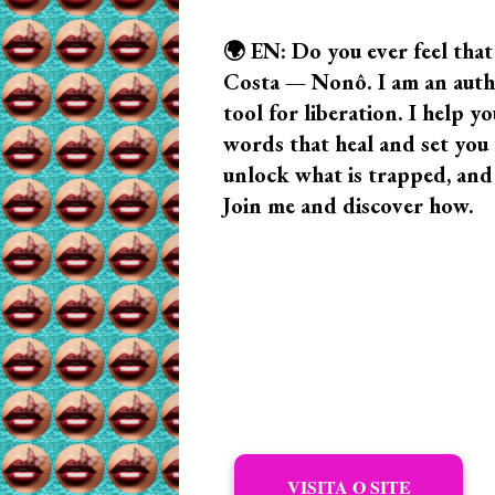
🌍 EN: Do you ever feel that
Costa — Nonô. I am an author
tool for liberation. I help
words that heal and set you f
unlock what is trapped, and
Join me and discover how.
VISITA O SITE