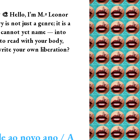
? 🎨 Hello, I’m M.ª Leonor
s not just a genre; it is a
u cannot yet name — into
n to read with your body,
write your own liberation?
e ao novo ano / A