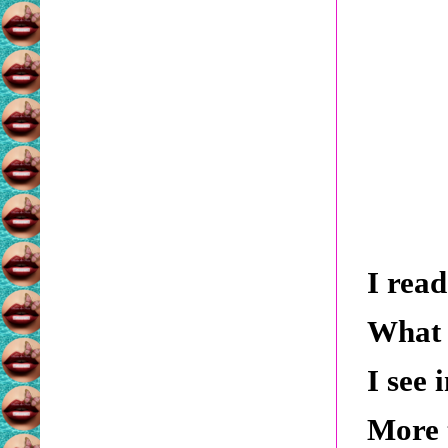
I read
What 
I see 
More 