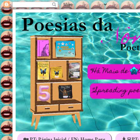
🏡 PT: Página Inicial / EN: Home Page
👩‍💻PT