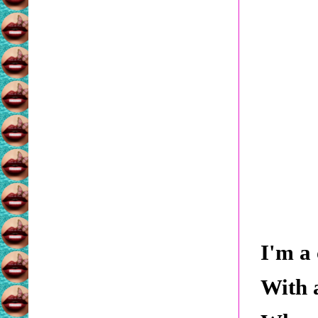
I'm a 
With 