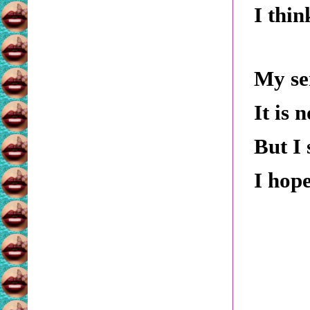
I thin
My se
It is 
But I 
I hope