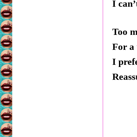
I can’
Too m
For a
I pref
Reass