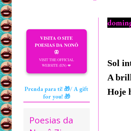
doming
VISITA O SITE
POESIAS DA NONÔ
🦋
VISIT THE OFFICIAL
Sol in
WEBSITE (EN) 💋
A bril
Prenda para ti! 🎁/ A gift
Hoje 
for you! 🎁
Poesias da