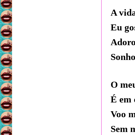
A vida
Eu go
Adoro
Sonho
O meu
É em 
Voo m
Sem m