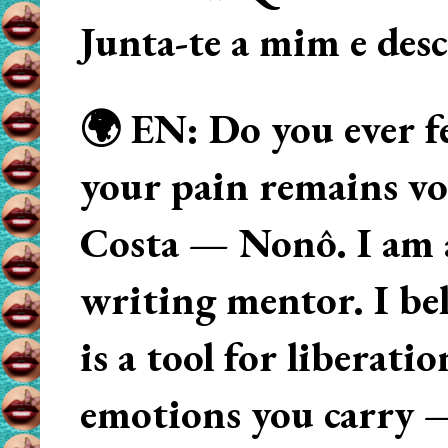
Junta-te a mim e des
🌍 EN: Do you ever fe
your pain remains voi
Costa — Nonô. I am 
writing mentor. I beli
is a tool for liberati
emotions you carry 