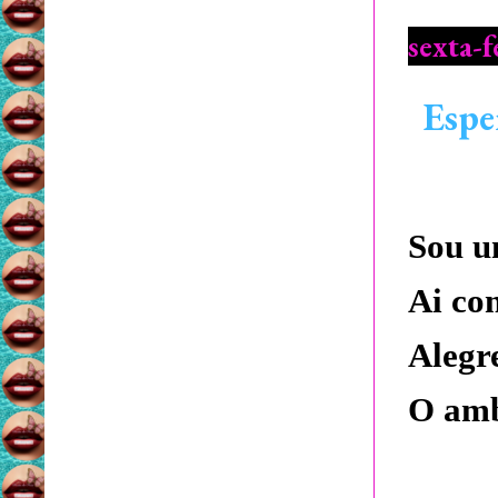
sexta-f
Espe
Sou u
Ai co
Alegr
O amb