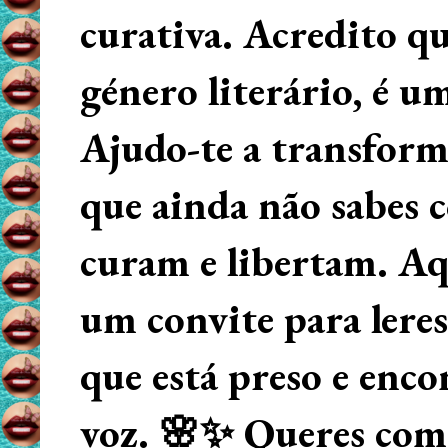
curativa. Acredito q
género literário, é u
Ajudo-te a transform
que ainda não sabes
curam e libertam. Aqu
um convite para lere
que está preso e enco
voz. 🌸✨ Queres começ