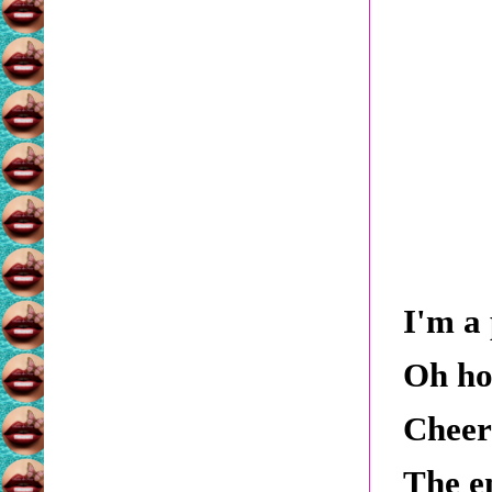
I'm a 
Oh ho
Cheer
The e