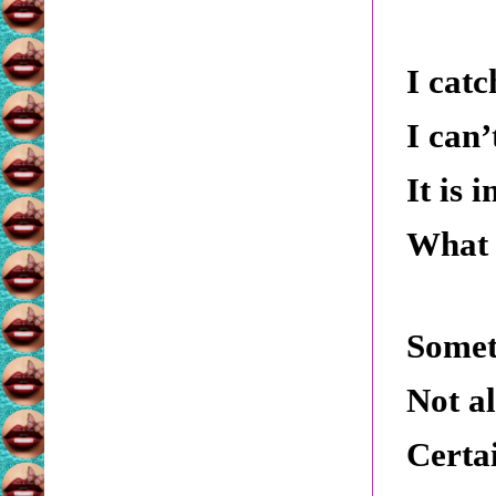
I catc
I can’
It is 
What 
Somet
Not al
Certa