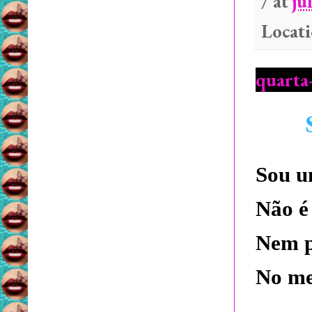
/ at
ju
k
Locat
quarta-
Sou u
Não é
Nem p
No me