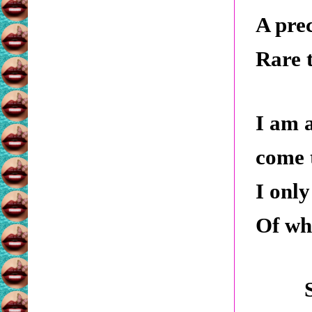
A pre
Rare t
I am 
come 
I only
Of wh