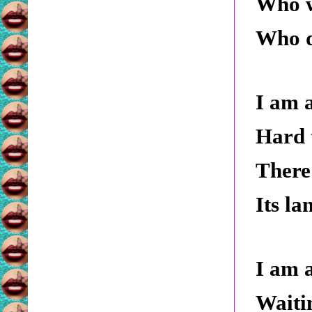
Who w
Who da
I am 
Hard 
There
Its la
I am 
Waiti