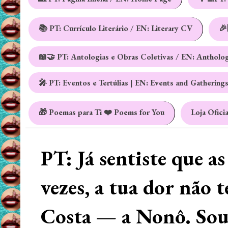
📚 PT: Currículo Literário / EN: Literary CV
🎉
📖🤝 PT: Antologias e Obras Coletivas / EN: Antholo
🎤 PT: Eventos e Tertúlias | EN: Events and Gathering
🎁 Poemas para Ti ❤️ Poems for You
Loja Oficia
PT: Já sentiste que a
vezes, a tua dor não 
Costa — a Nonô. Sou 