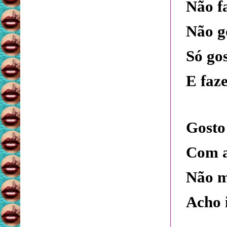
Não fa
Não g
Só gos
E faz
Gosto 
Com a
Não m
Acho 