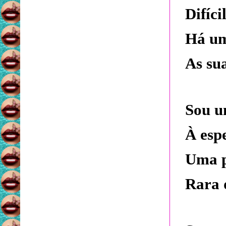
Difíci
Há um
As sua
Sou u
À esp
Uma p
Rara 