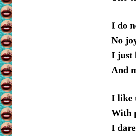
I do n
No jo
I just
And m
I like
With 
I dar