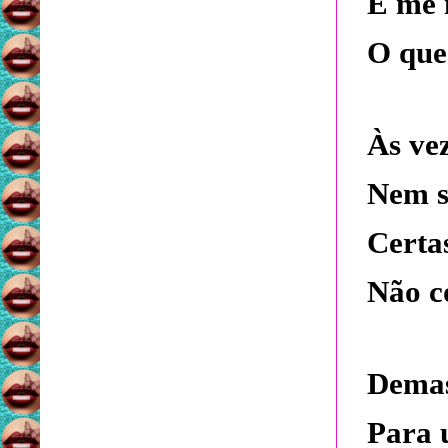
É me 
O que
Às vez
Nem s
Certa
Não co
Demas
Para 