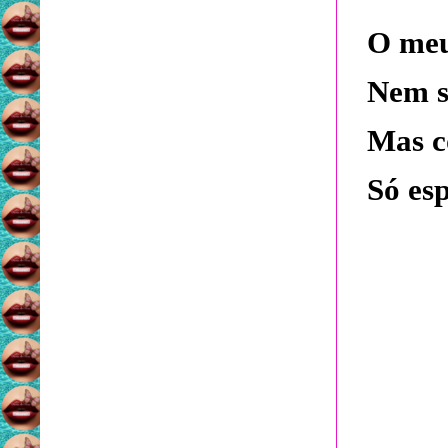
O meu
Nem s
Mas c
Só esp