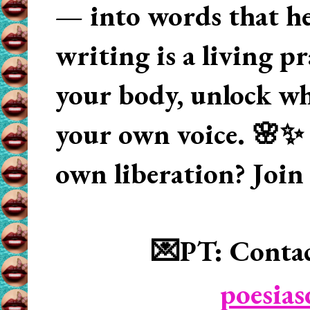
— into words that hea
writing is a living p
your body, unlock wha
your own voice. 🌸✨ 
own liberation? Join
💌PT: Contac
poesia