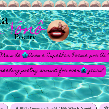
ge
👩‍💻PT: Quem é a Nonô? / EN: Who is Nonô?
🏆