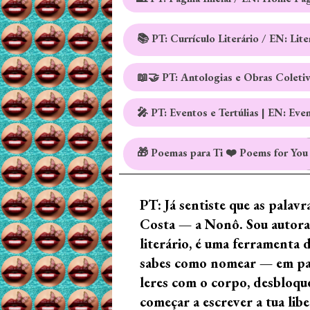
📚 PT: Currículo Literário / EN: Lit
📖🤝 PT: Antologias e Obras Coleti
🎤 PT: Eventos e Tertúlias | EN: Eve
🎁 Poemas para Ti ❤️ Poems for You
PT: Já sentiste que as palav
Costa — a Nonô. Sou autora 
literário, é uma ferramenta 
sabes como nomear — em palav
leres com o corpo, desbloque
começar a escrever a tua lib