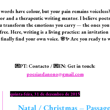
 words have colour, but your pain remains voiceless
 and a therapeutic writing mentor. I believe poetry i
 you transform the emotions you carry — the ones yo
ree. Here, writing is a living practice: an invitatio
 finally find your own voice. 🌸✨ Are you ready to 
💌PT: Contacto / 💌EN: Get in touch:
poesiasdanono@gmail.com
quinta-feira, 31 de dezembro de 2015
Natal / Christmas – Passag