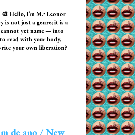
? 🎨 Hello, I’m M.ª Leonor
s not just a genre; it is a
u cannot yet name — into
n to read with your body,
write your own liberation?
em de ano / New