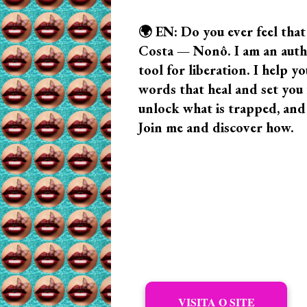
🌍 EN: Do you ever feel that
Costa — Nonô. I am an author
tool for liberation. I help
words that heal and set you f
unlock what is trapped, and
Join me and discover how.
VISITA O SITE