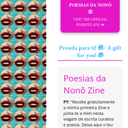
POESIAS DA NONÔ
🦋
VISIT THE OFFICIAL
WEBSITE (EN) 💋
Prenda para ti! 🎁/ A gift
for you! 🎁
Poesias da
Nonô Zine
PT:
"Recebe gratuitamente
a minha primeira Zine e
junta-te a mim nesta
viagem de escrita curativa
e poesia. Deixa aqui o teu