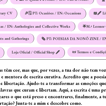
erary CV
🎉🗓️ PT: Ocasiões / EN: Occasions
📖🖋️ L
vas / EN: Anthologies and Collective Works
🌟M.ª Leonor 
nts and Gatherings
🗞️ PT: POESIAS DA NONÔ ZINE / E
📜 Termos e Condiçõ
Loja Oficial / Official Shop 🖋️
ras têm cor, mas que, por vezes, a tua dor não tem vo
e mentora de escrita curativa. Acredito que a poes
de libertação. Ajudo-te a transformar as emoções qu
ras que curam e libertam. Aqui, a escrita é uma prá
ares o que está preso e encontrares, finalmente, a 
ertação? Junta-te a mim e descobre como.