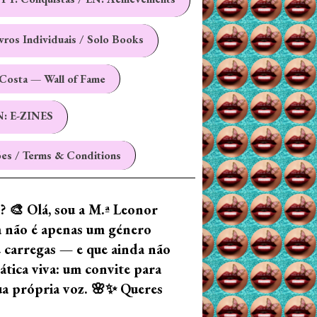
ivros Individuais / Solo Books
Costa — Wall of Fame
N: E-ZINES
es / Terms & Conditions
z? 🎨 Olá, sou a M.ª Leonor
ia não é apenas um género
e carregas — e que ainda não
tica viva: um convite para
tua própria voz. 🌸✨ Queres