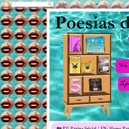
🏡 PT: Página Inicial / EN: Home Pa