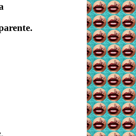
a
parente.
.