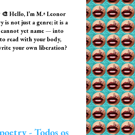
? 🎨 Hello, I’m M.ª Leonor
s not just a genre; it is a
u cannot yet name — into
n to read with your body,
write your own liberation?
poetry - Todos os