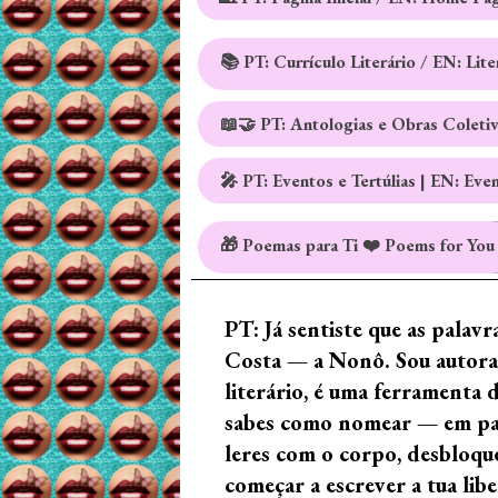
📚 PT: Currículo Literário / EN: Lit
📖🤝 PT: Antologias e Obras Coleti
🎤 PT: Eventos e Tertúlias | EN: Eve
🎁 Poemas para Ti ❤️ Poems for You
PT: Já sentiste que as palav
Costa — a Nonô. Sou autora 
literário, é uma ferramenta 
sabes como nomear — em palav
leres com o corpo, desbloque
começar a escrever a tua lib