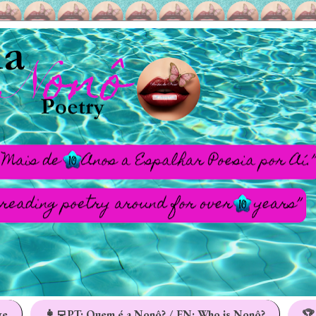
ge
👩‍💻PT: Quem é a Nonô? / EN: Who is Nonô?
🏆