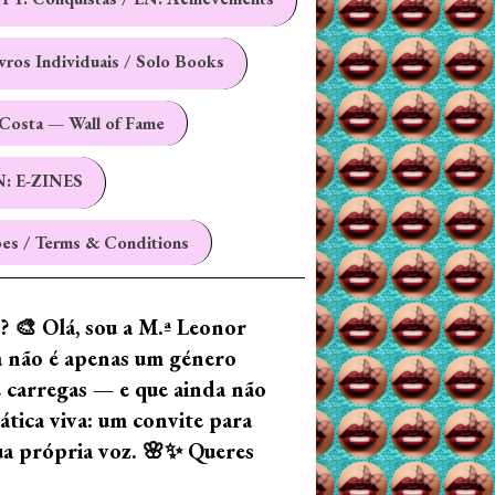
ivros Individuais / Solo Books
Costa — Wall of Fame
N: E-ZINES
es / Terms & Conditions
z? 🎨 Olá, sou a M.ª Leonor
ia não é apenas um género
e carregas — e que ainda não
tica viva: um convite para
tua própria voz. 🌸✨ Queres