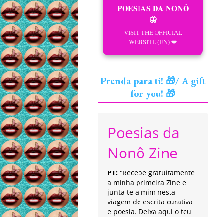
POESIAS DA NONÔ
🦋
VISIT THE OFFICIAL
WEBSITE (EN) 💋
Prenda para ti! 🎁/ A gift
for you! 🎁
Poesias da
Nonô Zine
PT:
"Recebe gratuitamente
a minha primeira Zine e
junta-te a mim nesta
viagem de escrita curativa
e poesia. Deixa aqui o teu