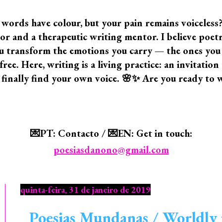
 words have colour, but your pain remains voiceless
 and a therapeutic writing mentor. I believe poetry i
 you transform the emotions you carry — the ones yo
ree. Here, writing is a living practice: an invitatio
 finally find your own voice. 🌸✨ Are you ready to 
💌PT: Contacto / 💌EN: Get in touch:
poesiasdanono@gmail.com
quinta-feira, 31 de janeiro de 2019
Poesias Mundanas / Worldly 