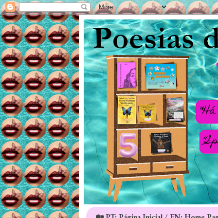
🏡 PT: Página Inicial / EN: Home Pa