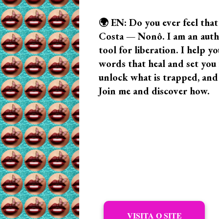
🌍 EN: Do you ever feel that
Costa — Nonô. I am an author
tool for liberation. I help
words that heal and set you f
unlock what is trapped, and
Join me and discover how.
VISITA O SITE