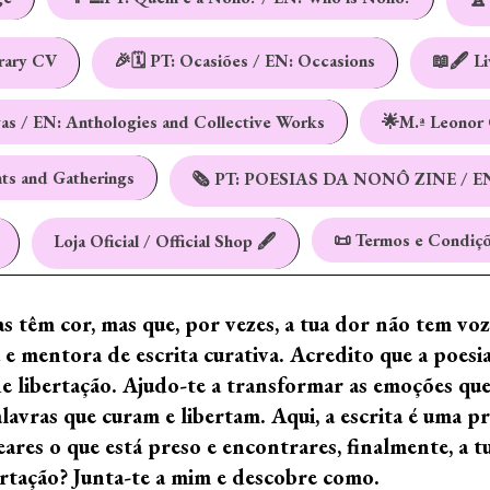
erary CV
🎉🗓️ PT: Ocasiões / EN: Occasions
📖🖋️ L
vas / EN: Anthologies and Collective Works
🌟M.ª Leonor 
nts and Gatherings
🗞️ PT: POESIAS DA NONÔ ZINE / E
📜 Termos e Condiçõ
Loja Oficial / Official Shop 🖋️
ras têm cor, mas que, por vezes, a tua dor não tem vo
e mentora de escrita curativa. Acredito que a poes
de libertação. Ajudo-te a transformar as emoções qu
ras que curam e libertam. Aqui, a escrita é uma prá
ares o que está preso e encontrares, finalmente, a 
ertação? Junta-te a mim e descobre como.