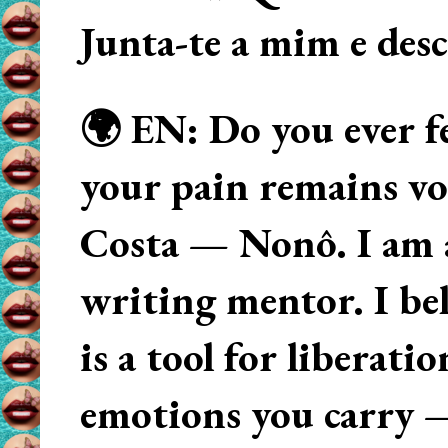
Junta-te a mim e des
🌍 EN: Do you ever fe
your pain remains voi
Costa — Nonô. I am 
writing mentor. I beli
is a tool for liberati
emotions you carry 