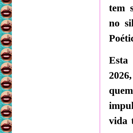
tem 
no si
Poéti
Esta 
2026
quem
impul
vida 