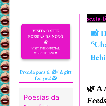
sexta-f
VISITA O SITE
📸 D
POESIAS DA NONÔ
“Chá
🦋
VISIT THE OFFICIAL
WEBSITE (EN) 💋
Behi
Prenda para ti! 🎁/ A gift
for you! 🎁
🌿
A 
Poesias da
Feeds