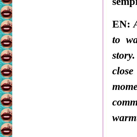
semp
EN:
to w
story
close
momen
comm
warm