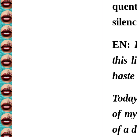
quent
silenc
EN:
this 
haste
Today
of my
of a d