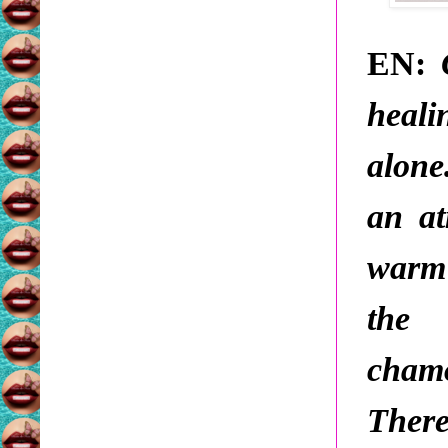
EN:
heali
alone
an a
warm 
the 
chamo
There