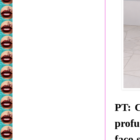
PT:
C
prof
faço 