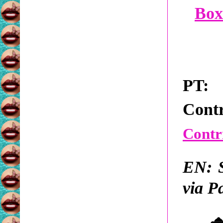
Box
PT:
A
Cont
Contr
EN:
S
via P
