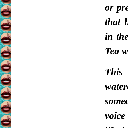
or pr
that 
in th
Tea w
This
wate
some
voice