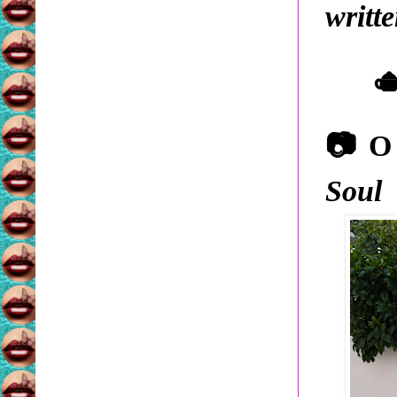
writt

📷
O 
Soul