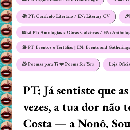
📚 PT: Currículo Literário / EN: Literary CV
🎉
📖🤝 PT: Antologias e Obras Coletivas / EN: Antholo
🎤 PT: Eventos e Tertúlias | EN: Events and Gathering
🎁 Poemas para Ti ❤️ Poems for You
Loja Oficia
PT: Já sentiste que a
vezes, a tua dor não 
Costa — a Nonô. Sou 