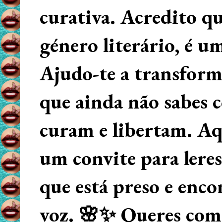
curativa. Acredito q
género literário, é u
Ajudo-te a transform
que ainda não sabes
curam e libertam. Aqu
um convite para lere
que está preso e enco
voz. 🌸✨ Queres começ