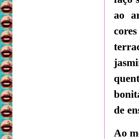
ao a
cores
terra
jasm
quen
bonit
de en
Ao me