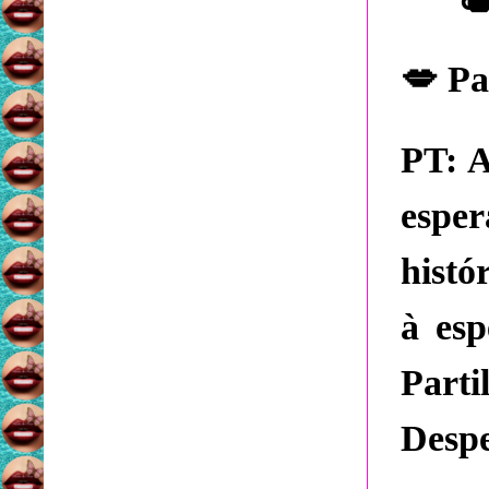
💋
Pa
PT:
A
espe
histó
à esp
Part
Des