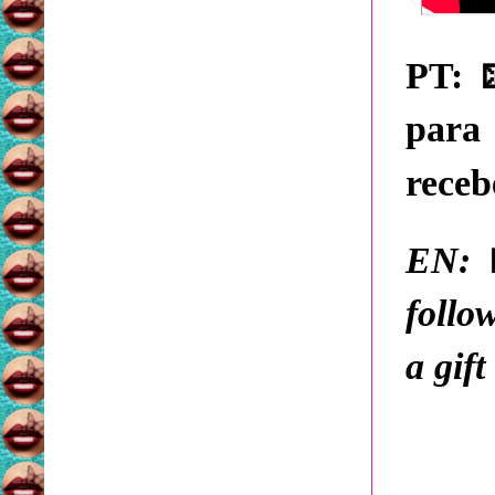
PT:
para
receb
EN:
follo
a gift