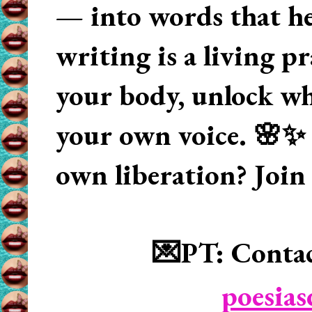
— into words that hea
writing is a living p
your body, unlock wha
your own voice. 🌸✨ 
own liberation? Join
💌PT: Contac
poesia