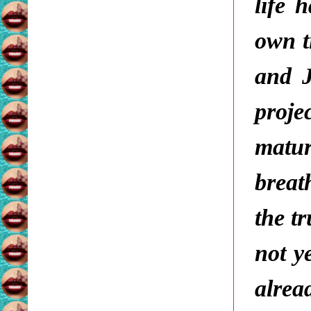
life 
own t
and J
proje
matur
breat
the tr
not y
alrea