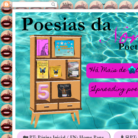
🏡 PT: Página Inicial / EN: Home Page
👩‍💻PT