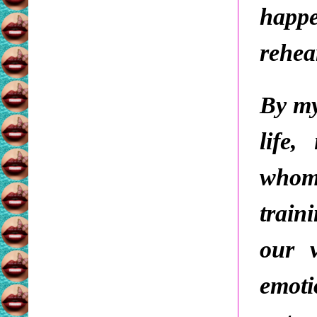
happ
rehea
By my
life,
whom
train
our 
emoti