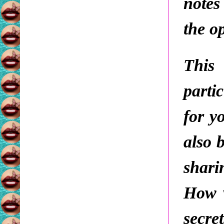
notes
the op
This
parti
for y
also 
shar
How w
secre