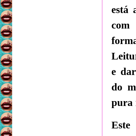
está 
com 
form
Leit
e da
do m
pura 
Este