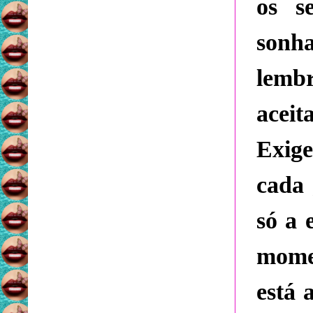
os s
sonha
lemb
acei
Exige
cada 
só a 
momen
está 