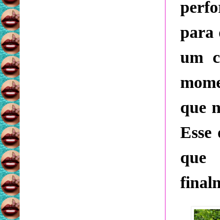
perf
para 
um c
mome
que 
Esse 
que
final