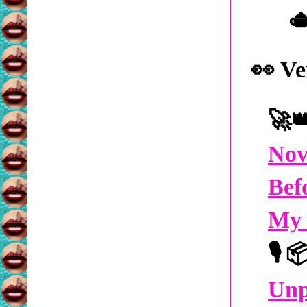

👀
Ve
🚀
Nov
Bef
My 
🎙️
Unp