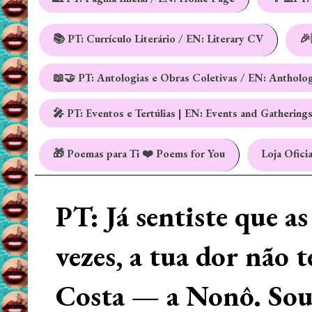
📚 PT: Currículo Literário / EN: Literary CV
🎉
📖🤝 PT: Antologias e Obras Coletivas / EN: Antholo
🎤 PT: Eventos e Tertúlias | EN: Events and Gathering
🎁 Poemas para Ti ❤️ Poems for You
Loja Oficia
PT: Já sentiste que a
vezes, a tua dor não 
Costa — a Nonô. Sou 