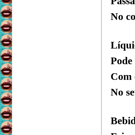
Passa
No co
Líqui
Pode 
Com c
No s
Bebid