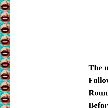
The 
Follo
Roun
Befor