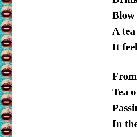
Blow 
A tea
It fee
From 
Tea o
Passi
In th