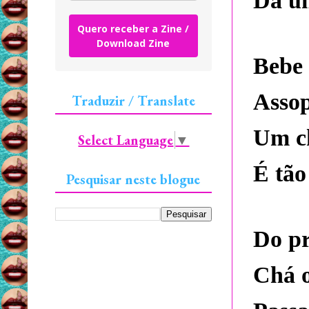
Dá u
Quero receber a Zine /
Download Zine
Bebe 
Assop
Traduzir / Translate
Um c
Select Language
▼
É tão
Pesquisar neste blogue
Do pr
Chá o