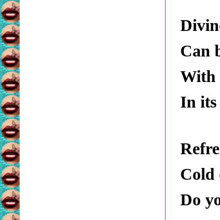
Divin
Can b
With 
In it
Refre
Cold 
Do yo