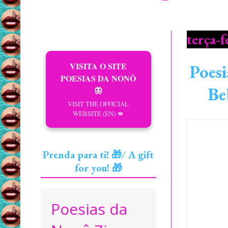
terça-f
VISITA O SITE
Poesi
POESIAS DA NONÔ
Be
🦋
VISIT THE OFFICIAL
WEBSITE (EN) 💋
Prenda para ti! 🎁/ A gift
for you! 🎁
Poesias da