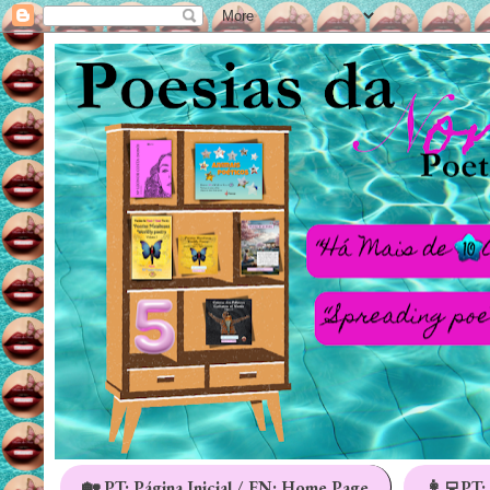
🏡 PT: Página Inicial / EN: Home Page
👩‍💻PT