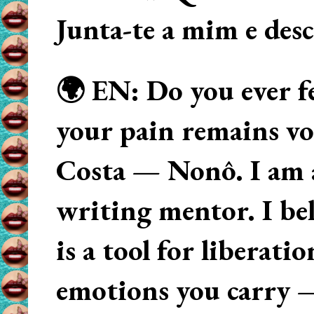
Junta-te a mim e des
🌍 EN: Do you ever fe
your pain remains voi
Costa — Nonô. I am 
writing mentor. I beli
is a tool for liberati
emotions you carry 