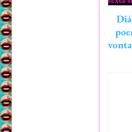
sexta-f
Diá
poe
vonta