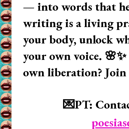
— into words that hea
writing is a living p
your body, unlock wha
your own voice. 🌸✨ 
own liberation? Join
💌PT: Contac
poesia