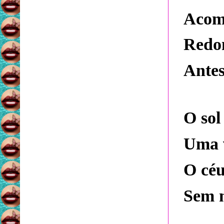
Acom
Redon
Antes
O sol
Uma v
O céu
Sem n