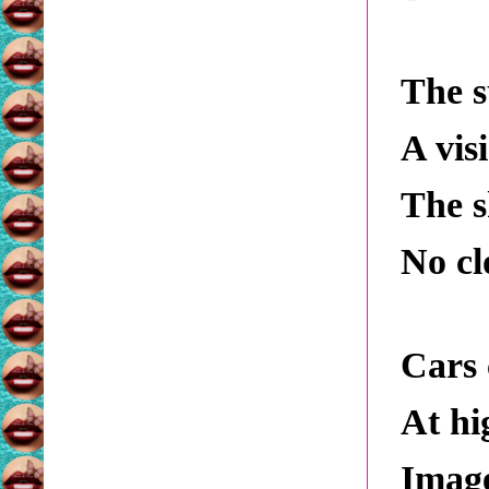
The s
A vis
The s
No cl
Cars 
At hi
Image