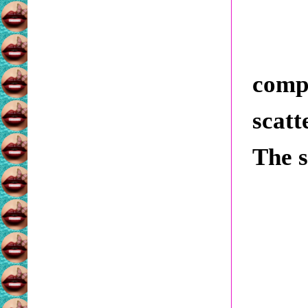
compl
scatt
The s