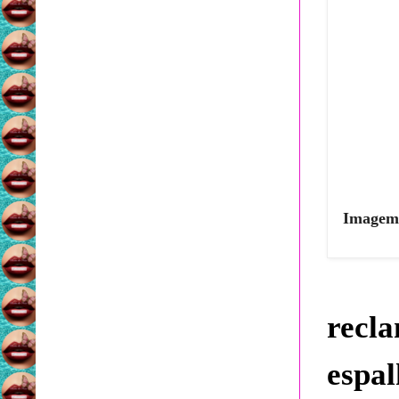
Imagem 
recla
espal