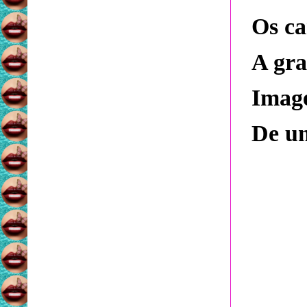
Os ca
A gra
Imag
De um