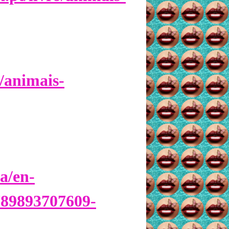
/animais-
a/en-
789893707609-