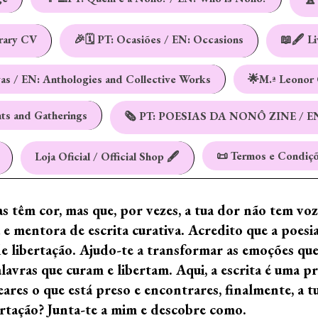
erary CV
🎉🗓️ PT: Ocasiões / EN: Occasions
📖🖋️ L
vas / EN: Anthologies and Collective Works
🌟M.ª Leonor 
nts and Gatherings
🗞️ PT: POESIAS DA NONÔ ZINE / E
📜 Termos e Condiçõ
Loja Oficial / Official Shop 🖋️
ras têm cor, mas que, por vezes, a tua dor não tem vo
e mentora de escrita curativa. Acredito que a poes
de libertação. Ajudo-te a transformar as emoções qu
ras que curam e libertam. Aqui, a escrita é uma prá
ares o que está preso e encontrares, finalmente, a 
ertação? Junta-te a mim e descobre como.