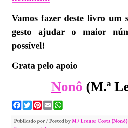
Vamos fazer deste livro um s
gesto ajudar o maior núm
possível!
Grata pelo apoio
N
onô
(
M
.ª
L
F
T
P
E
W
a
w
i
m
h
c
i
n
a
a
e
t
t
i
t
Publicado por / Posted by
b
t
e
l
s
M.ª Leonor Costa (Nonô)
o
e
r
A