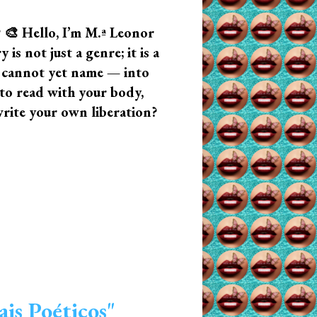
? 🎨 Hello, I’m M.ª Leonor
s not just a genre; it is a
u cannot yet name — into
n to read with your body,
write your own liberation?
is Poéticos"