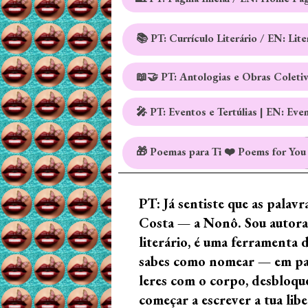
📚 PT: Currículo Literário / EN: Lit
📖🤝 PT: Antologias e Obras Coleti
🎤 PT: Eventos e Tertúlias | EN: Eve
🎁 Poemas para Ti ❤️ Poems for You
PT: Já sentiste que as palav
Costa — a Nonô. Sou autora 
literário, é uma ferramenta 
sabes como nomear — em palav
leres com o corpo, desbloque
começar a escrever a tua lib