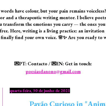
 words have colour, but your pain remains voiceless
 and a therapeutic writing mentor. I believe poetry i
 you transform the emotions you carry — the ones yo
ree. Here, writing is a living practice: an invitatio
 finally find your own voice. 🌸✨ Are you ready to 
💌PT: Contacto / 💌EN: Get in touch:
poesiasdanono@gmail.com
quarta-feira, 30 de junho de 2021
Pavão Curioso in "Anima