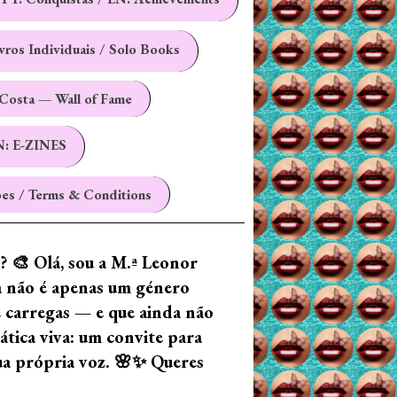
ivros Individuais / Solo Books
Costa — Wall of Fame
N: E-ZINES
es / Terms & Conditions
z? 🎨 Olá, sou a M.ª Leonor
ia não é apenas um género
e carregas — e que ainda não
tica viva: um convite para
tua própria voz. 🌸✨ Queres