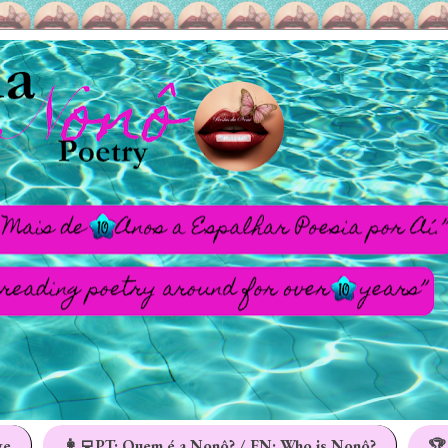
ge
👩‍💻PT: Quem é a Nonô? / EN: Who is Nonô?
🏆