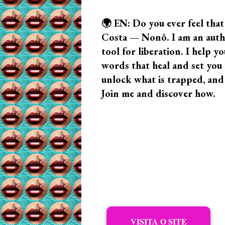
🌍 EN: Do you ever feel that
Costa — Nonô. I am an author
tool for liberation. I help
words that heal and set you f
unlock what is trapped, and
Join me and discover how.
VISITA O SITE