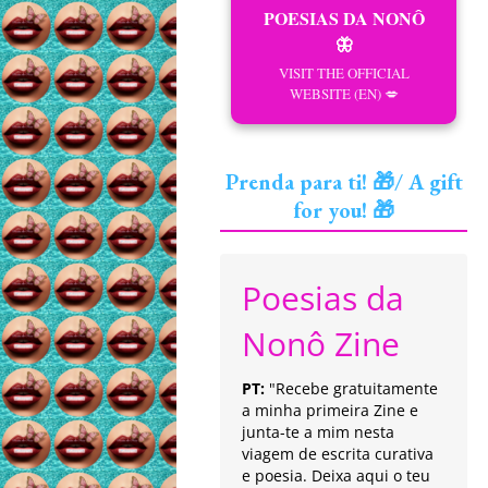
POESIAS DA NONÔ
🦋
VISIT THE OFFICIAL
WEBSITE (EN) 💋
Prenda para ti! 🎁/ A gift
for you! 🎁
Poesias da
Nonô Zine
PT:
"Recebe gratuitamente
a minha primeira Zine e
junta-te a mim nesta
viagem de escrita curativa
e poesia. Deixa aqui o teu