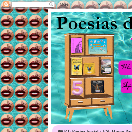
🏡 PT: Página Inicial / EN: Home Pa