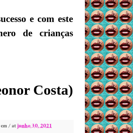
ucesso e com este
ero de crianças
eonor
C
osta)
em / at
junho 30, 2021