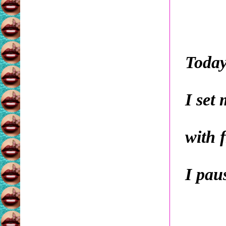
Today
I set
with f
I paus