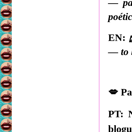
— par
poétic
EN:
— to 
💋
Pa
PT:
N
blog