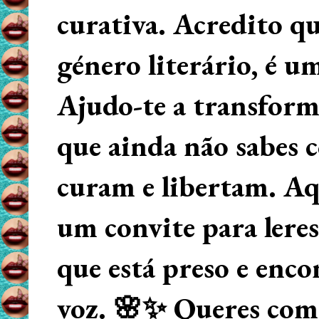
curativa. Acredito q
género literário, é u
Ajudo-te a transform
que ainda não sabes
curam e libertam. Aqu
um convite para lere
que está preso e enco
voz. 🌸✨ Queres começ