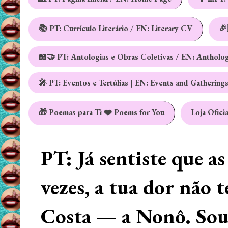
📚 PT: Currículo Literário / EN: Literary CV
🎉
📖🤝 PT: Antologias e Obras Coletivas / EN: Antholo
🎤 PT: Eventos e Tertúlias | EN: Events and Gathering
🎁 Poemas para Ti ❤️ Poems for You
Loja Oficia
PT: Já sentiste que a
vezes, a tua dor não 
Costa — a Nonô. Sou 