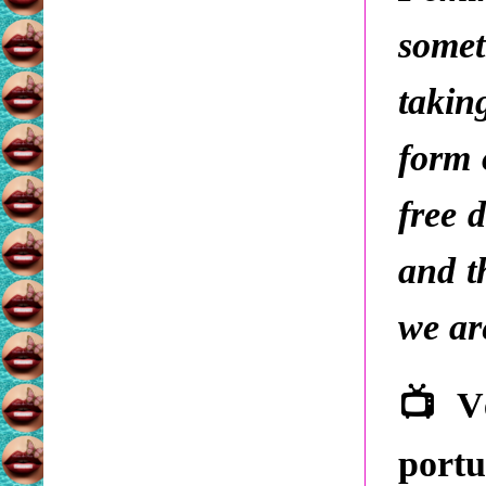
somet
takin
form o
free 
and t
we ar
📺
Vê
portu