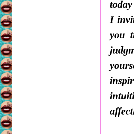
today
I inv
you t
judgm
yours
inspi
intui
affect