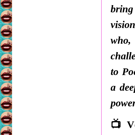
bring
visio
who,
chall
to Po
a dee
power
📺
Vê