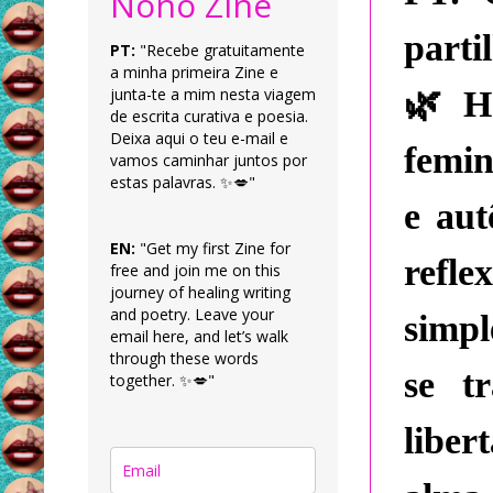
Nonô Zine
part
PT:
"Recebe gratuitamente
a minha primeira Zine e
🌿
junta-te a mim nesta viagem
Ho
de escrita curativa e poesia.
Deixa aqui o teu e-mail e
femin
vamos caminhar juntos por
estas palavras. ✨💋"
e aut
EN:
"Get my first Zine for
refl
free and join me on this
journey of healing writing
and poetry. Leave your
simpl
email here, and let’s walk
through these words
se t
together. ✨💋"
liber