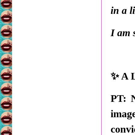
in a l
I am 
✨
A L
PT:
N
imag
convi