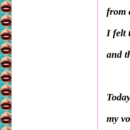
from 
I felt
and t
Today 
my vo