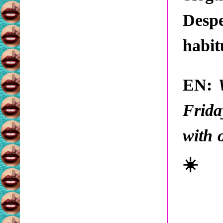
Desp
habi
EN:
Frida
with 
☀️