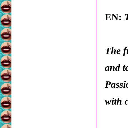
EN:
The f
and t
Passi
with 