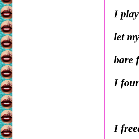
I pla
let my
bare 
I fou
I fre