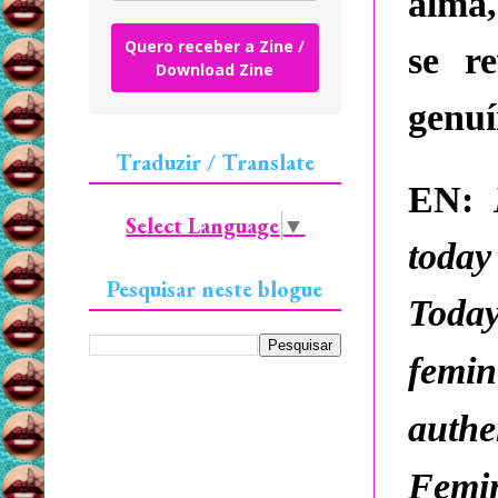
alma,
Quero receber a Zine /
se r
Download Zine
genuí
Traduzir / Translate
EN:
Select Language
▼
toda
Pesquisar neste blogue
Today
femin
auth
Femi