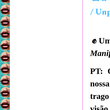
/ Unp
✊
Um 
Manif
PT:
O
nossa
trag
visã