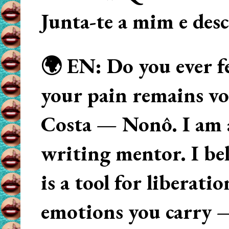
Junta-te a mim e des
🌍 EN: Do you ever fe
your pain remains voi
Costa — Nonô. I am 
writing mentor. I beli
is a tool for liberati
emotions you carry 