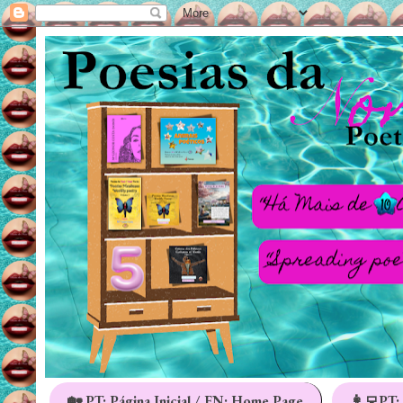
🏡 PT: Página Inicial / EN: Home Page
👩‍💻PT