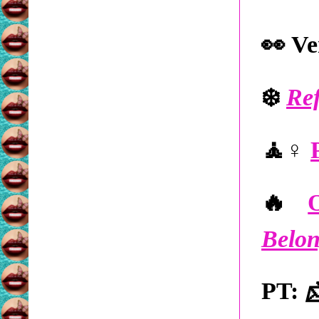
👀
Ve
❄️
Ref
🧘‍
♀️
🔥
Belon

PT: