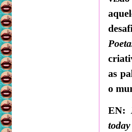
aquel
desa
Poeta
criat
as pa
o mu
EN:
today