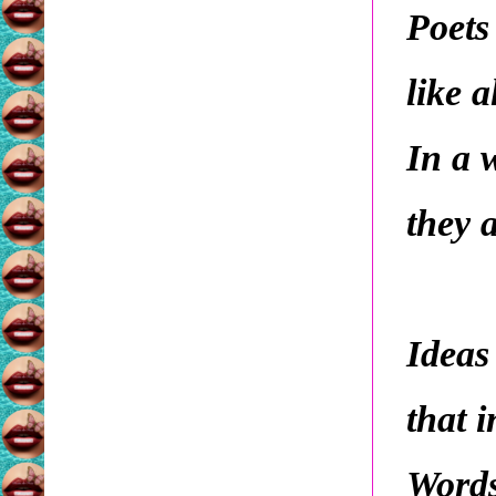
Poets
like al
In a w
they 
Ideas
that i
Words