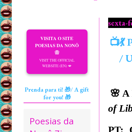
sexta-f
VISITA O SITE
📺💃 
POESIAS DA NONÔ
🦋
/ 
VISIT THE OFFICIAL
WEBSITE (EN) 💋
Prenda para ti! 🎁/ A gift
🌸
A 
for you! 🎁
of Li
Poesias da
PT:
O