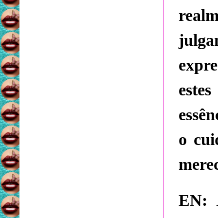
real
julga
expre
este
essên
o cui
merec
EN: