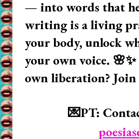
— into words that hea
writing is a living p
your body, unlock wha
your own voice. 🌸✨ 
own liberation? Join
💌PT: Contac
poesia