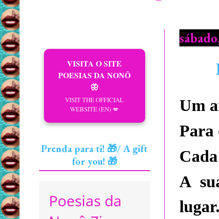
sábado
VISITA O SITE
POESIAS DA NONÔ
🦋
VISIT THE OFFICIAL
Um an
WEBSITE (EN) 💋
Para 
Prenda para ti! 🎁/ A gift
Cada 
for you! 🎁
A su
Poesias da
lugar