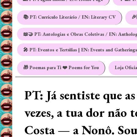
📚 PT: Currículo Literário / EN: Literary CV
🎉
📖🤝 PT: Antologias e Obras Coletivas / EN: Antholo
🎤 PT: Eventos e Tertúlias | EN: Events and Gathering
🎁 Poemas para Ti ❤️ Poems for You
Loja Oficia
PT: Já sentiste que a
vezes, a tua dor não 
Costa — a Nonô. Sou 