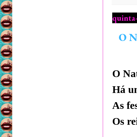
quinta
O Na
O Nat
Há u
As fe
Os re