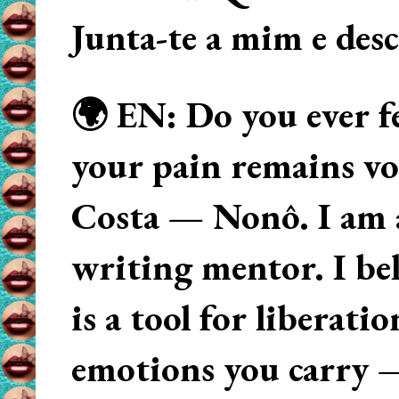
Junta-te a mim e des
🌍 EN: Do you ever fe
your pain remains voi
Costa — Nonô. I am 
writing mentor. I beli
is a tool for liberati
emotions you carry 