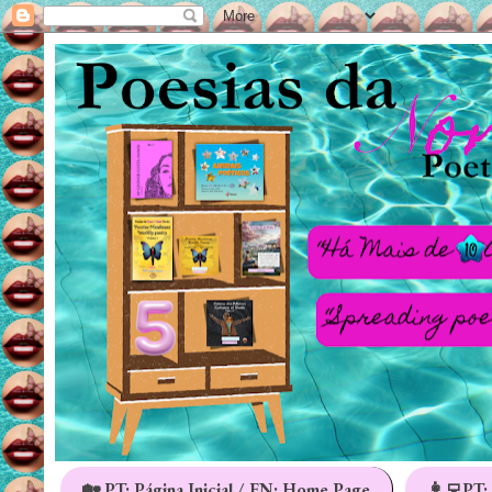
🏡 PT: Página Inicial / EN: Home Page
👩‍💻PT