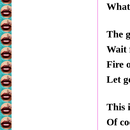
What 
The g
Wait 
Fire o
Let g
This 
Of co