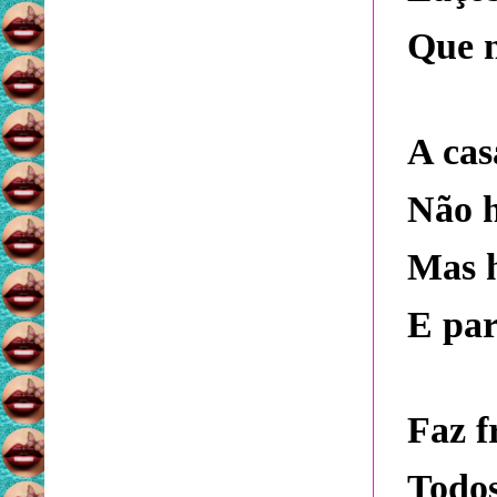
Que n
A cas
Não h
Mas 
E par
Faz f
Todos