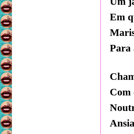
Um ja
Em qu
Maris
Para 
Cham
Com 
Noutr
Ansi