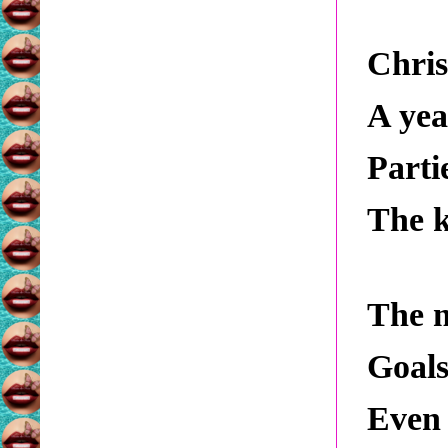
Chris
A yea
Partie
The k
The m
Goals
Even 