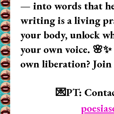
— into words that hea
writing is a living p
your body, unlock wha
your own voice. 🌸✨ 
own liberation? Join
💌PT: Contac
poesia