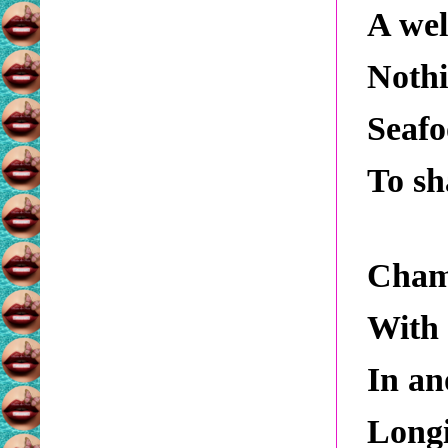
A wel
Nothi
Seafo
To sh
Cham
With 
In an
Longi