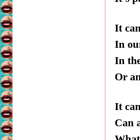
It ca
In ou
In th
Or an
It ca
Can a
What 