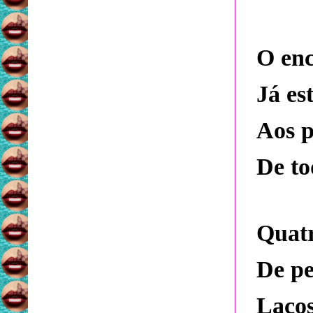
O enc
Já es
Aos p
De to
Quatr
De pe
Laços