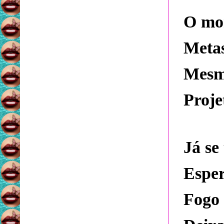
O mom
Metas
Mesm
Proje
Já se
Espe
Fogo 