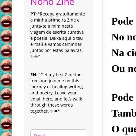
Nonô Zine
PT:
"Recebe gratuitamente
Pode 
a minha primeira Zine e
junta-te a mim nesta
viagem de escrita curativa
No no
e poesia. Deixa aqui o teu
e-mail e vamos caminhar
Na ci
juntos por estas palavras.
✨💋"
Ou no
EN:
"Get my first Zine for
free and join me on this
journey of healing writing
and poetry. Leave your
Pode 
email here, and let’s walk
through these words
També
together. ✨💋"
O que