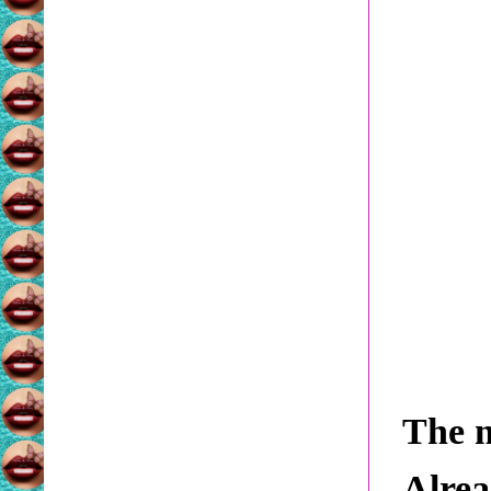
The m
Alre