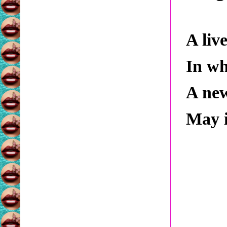
A liv
In wh
A new
May i