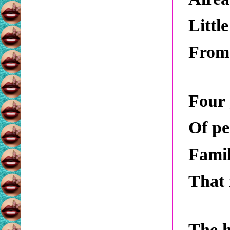
Little
From 
Four 
Of pe
Famil
That 
The h