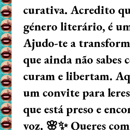
curativa. Acredito q
género literário, é u
Ajudo-te a transform
que ainda não sabes
curam e libertam. Aqu
um convite para lere
que está preso e enco
voz. 🌸✨ Queres começ