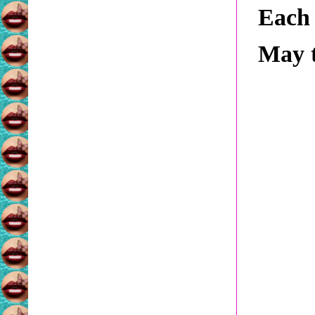
Each 
May t