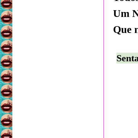
Um Na
Que n
Senta