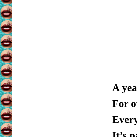
A yea
For o
Every
It’s 