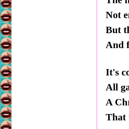
Not e
But t
And f
It's c
All g
A Chr
That 