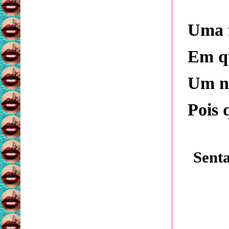
Uma 
Em q
Um n
Pois 
Senta