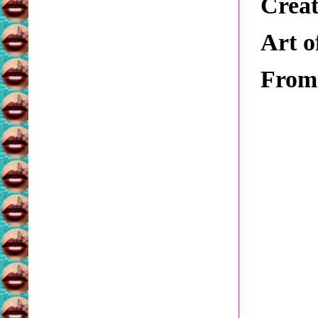
Creat
Art o
From 