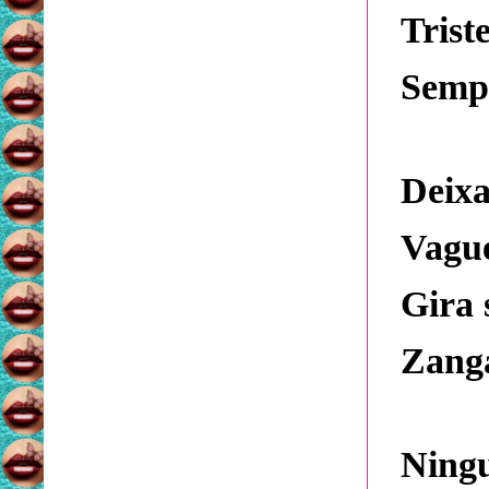
Trist
Sempr
Deix
Vague
Gira
Zanga
Ningu