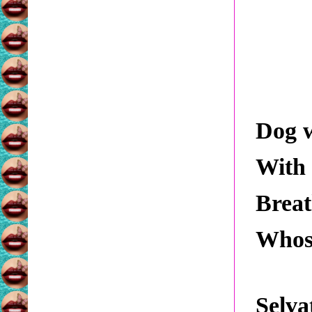
Dog 
With 
Breat
Whose
Selva