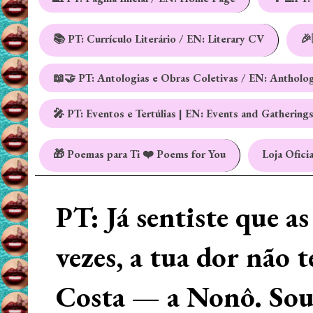
📚 PT: Currículo Literário / EN: Literary CV
🎉
📖🤝 PT: Antologias e Obras Coletivas / EN: Antholo
🎤 PT: Eventos e Tertúlias | EN: Events and Gathering
🎁 Poemas para Ti ❤️ Poems for You
Loja Oficia
PT: Já sentiste que a
vezes, a tua dor não 
Costa — a Nonô. Sou 