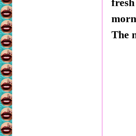
fresh
morni
The n