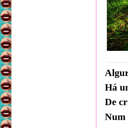
Algur
Há u
De cr
Num i