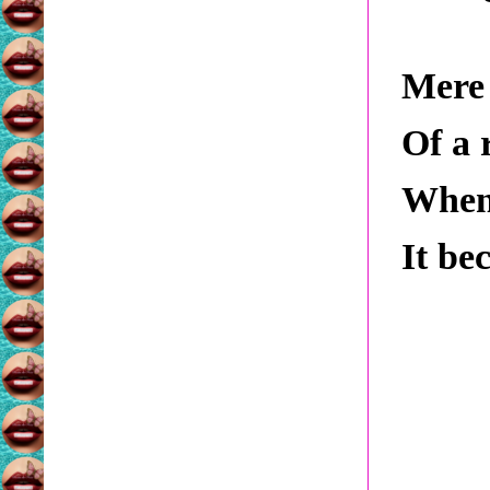
Mere 
Of a 
When 
It be