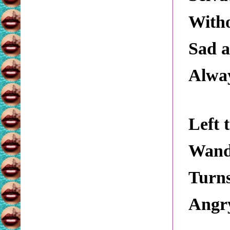
Witho
Sad a
Alway
Left 
Wande
Turns
Angry