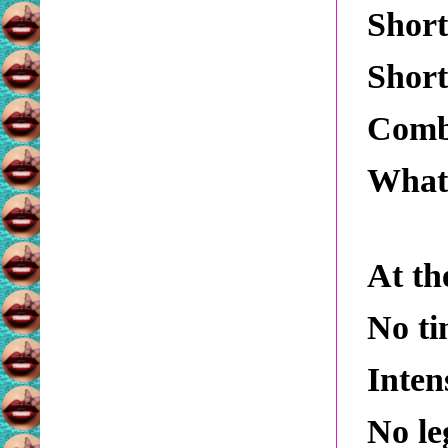
Short
Short
Combu
What 
At th
No ti
Inten
No le