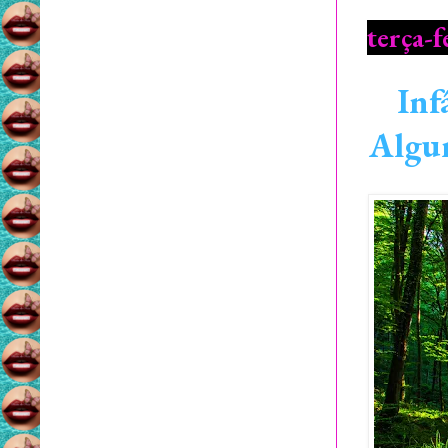
terça-f
Inf
Algur