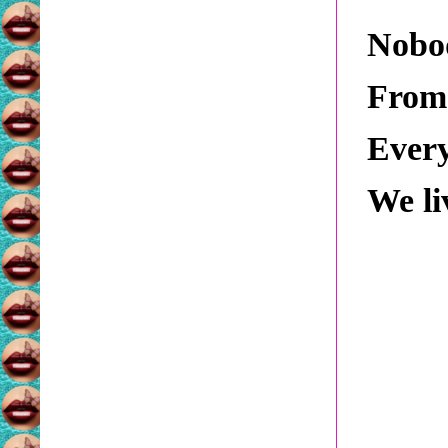
Nobod
From 
Every
We li