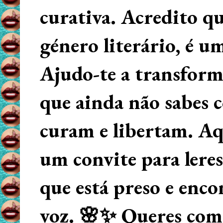
curativa. Acredito q
género literário, é u
Ajudo-te a transform
que ainda não sabes
curam e libertam. Aqu
um convite para lere
que está preso e enco
voz. 🌸✨ Queres começ