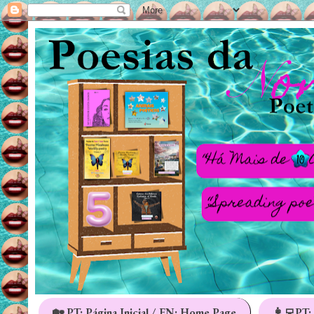
🏡 PT: Página Inicial / EN: Home Page
👩‍💻PT