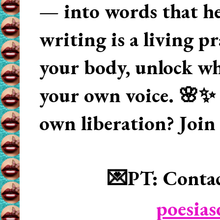
— into words that hea
writing is a living p
your body, unlock wha
your own voice. 🌸✨ 
own liberation? Join
💌PT: Contac
poesia