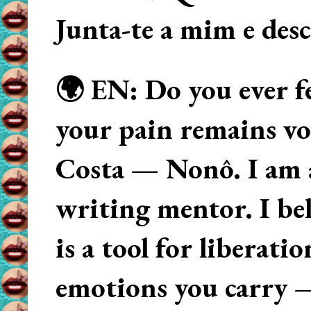
Junta-te a mim e des
🌍 EN: Do you ever fe
your pain remains voi
Costa — Nonô. I am 
writing mentor. I beli
is a tool for liberati
emotions you carry 