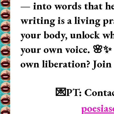
— into words that hea
writing is a living p
your body, unlock wha
your own voice. 🌸✨ 
own liberation? Join
💌PT: Contac
poesia