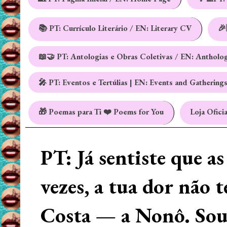
📚 PT: Currículo Literário / EN: Literary CV
🎉
📖🤝 PT: Antologias e Obras Coletivas / EN: Antholo
🎤 PT: Eventos e Tertúlias | EN: Events and Gathering
🎁 Poemas para Ti ❤️ Poems for You
Loja Oficia
PT: Já sentiste que a
vezes, a tua dor não 
Costa — a Nonô. Sou 