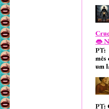
Crue
👄 N
PT: 
mês 
um l
PT: 