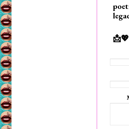
poet
lega
📩💖