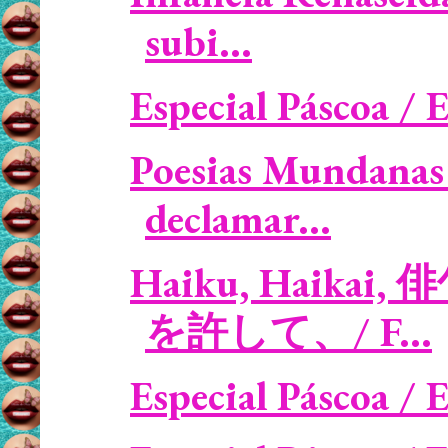
subi...
Especial Páscoa / E
Poesias Mundanas 
declamar...
Haiku, Haikai, 
を許して、/ F...
Especial Páscoa / 