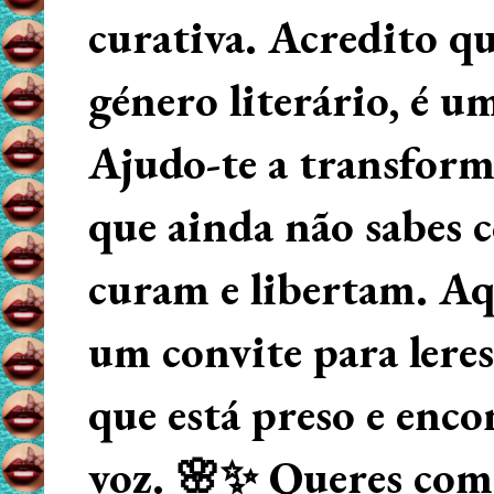
curativa. Acredito q
género literário, é u
Ajudo-te a transform
que ainda não sabes
curam e libertam. Aqu
um convite para lere
que está preso e enco
voz. 🌸✨ Queres começ