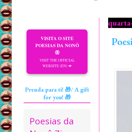
quarta-
VISITA O SITE
Poes
POESIAS DA NONÔ
🦋
VISIT THE OFFICIAL
WEBSITE (EN) 💋
Prenda para ti! 🎁/ A gift
for you! 🎁
Poesias da