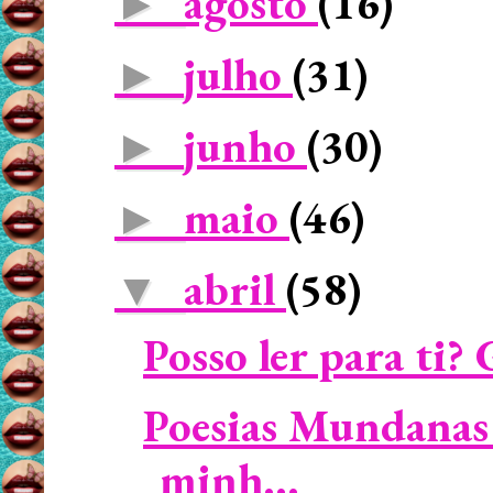
agosto
(16)
►
julho
(31)
►
junho
(30)
►
maio
(46)
►
abril
(58)
▼
Posso ler para ti? 
Poesias Mundanas 
minh...