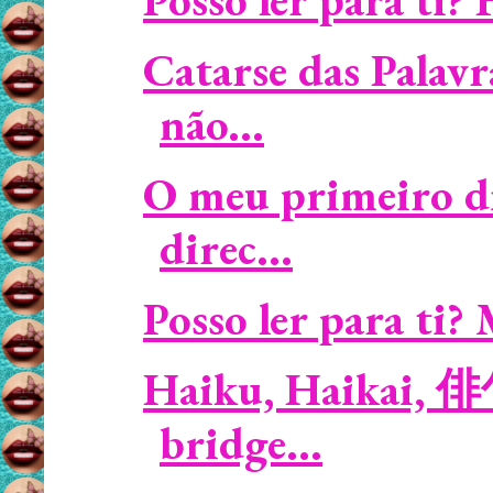
Catarse das Palavr
não...
O meu primeiro di
direc...
Posso ler para ti? 
Haiku, Haikai, 俳
bridge...