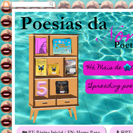
🏡 PT: Página Inicial / EN: Home Page
👩‍💻PT