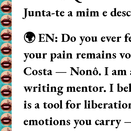
Junta-te a mim e des
🌍 EN: Do you ever fe
your pain remains voi
Costa — Nonô. I am 
writing mentor. I beli
is a tool for liberati
emotions you carry 