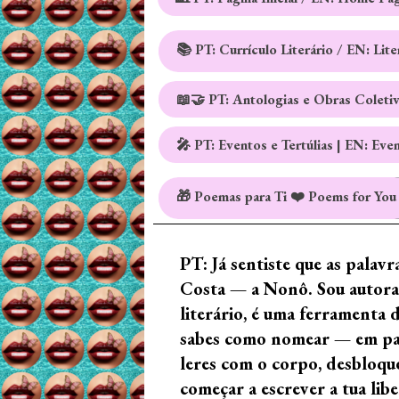
📚 PT: Currículo Literário / EN: Lit
📖🤝 PT: Antologias e Obras Coleti
🎤 PT: Eventos e Tertúlias | EN: Eve
🎁 Poemas para Ti ❤️ Poems for You
PT: Já sentiste que as palav
Costa — a Nonô. Sou autora 
literário, é uma ferramenta 
sabes como nomear — em palav
leres com o corpo, desbloque
começar a escrever a tua lib