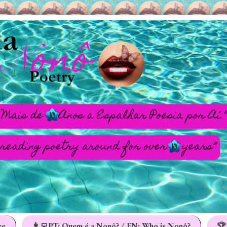
ge
👩‍💻PT: Quem é a Nonô? / EN: Who is Nonô?
🏆