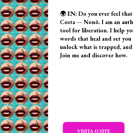
🌍 EN: Do you ever feel that
Costa — Nonô. I am an author
tool for liberation. I help
words that heal and set you f
unlock what is trapped, and
Join me and discover how.
VISITA O SITE