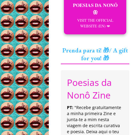
POESIAS DA NONÔ
🦋
VISIT THE OFFICIAL
WEBSITE (EN) 💋
Prenda para ti! 🎁/ A gift
for you! 🎁
Poesias da
Nonô Zine
PT:
"Recebe gratuitamente
a minha primeira Zine e
junta-te a mim nesta
viagem de escrita curativa
e poesia. Deixa aqui o teu