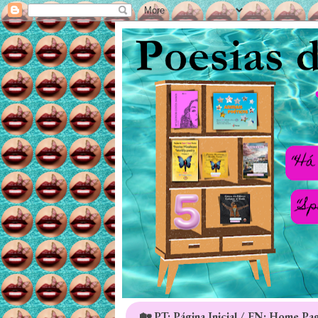
🏡 PT: Página Inicial / EN: Home Pa