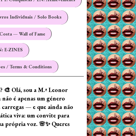
ivros Individuais / Solo Books
Costa — Wall of Fame
N: E-ZINES
es / Terms & Conditions
z? 🎨 Olá, sou a M.ª Leonor
ia não é apenas um género
e carregas — e que ainda não
tica viva: um convite para
tua própria voz. 🌸✨ Queres