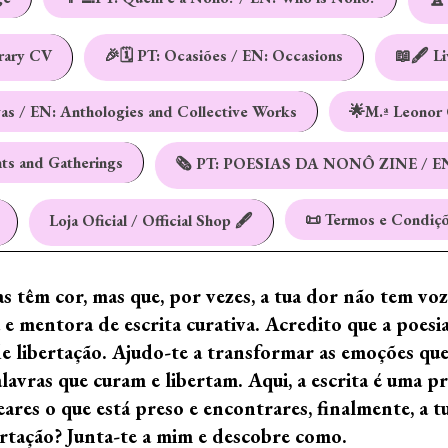
erary CV
🎉🗓️ PT: Ocasiões / EN: Occasions
📖🖋️ L
vas / EN: Anthologies and Collective Works
🌟M.ª Leonor 
nts and Gatherings
🗞️ PT: POESIAS DA NONÔ ZINE / E
📜 Termos e Condiçõ
Loja Oficial / Official Shop 🖋️
ras têm cor, mas que, por vezes, a tua dor não tem vo
e mentora de escrita curativa. Acredito que a poes
de libertação. Ajudo-te a transformar as emoções qu
ras que curam e libertam. Aqui, a escrita é uma prá
ares o que está preso e encontrares, finalmente, a 
ertação? Junta-te a mim e descobre como.