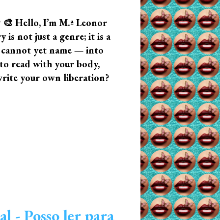
? 🎨 Hello, I’m M.ª Leonor
s not just a genre; it is a
u cannot yet name — into
n to read with your body,
write your own liberation?
al - Posso ler para