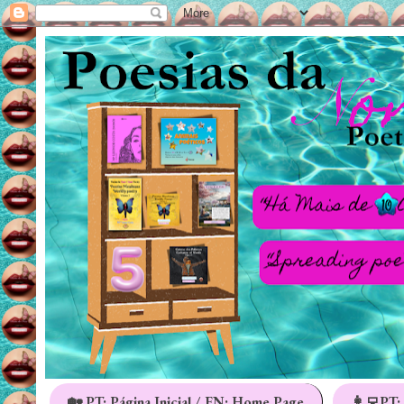
🏡 PT: Página Inicial / EN: Home Page
👩‍💻PT