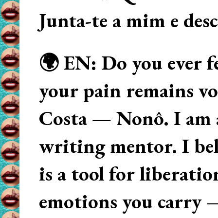
Junta-te a mim e des
🌍 EN: Do you ever fe
your pain remains voi
Costa — Nonô. I am 
writing mentor. I beli
is a tool for liberati
emotions you carry 