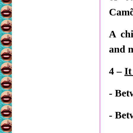
Camõ
A chi
and m
4 –
It
- Bet
- Bet