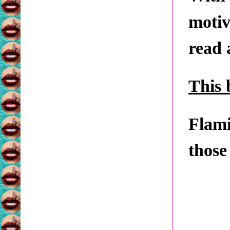
motiv
read 
This 
Flami
those