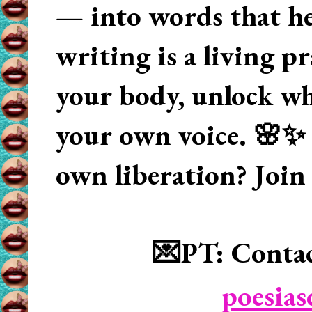
— into words that hea
writing is a living p
your body, unlock wha
your own voice. 🌸✨ 
own liberation? Join
💌PT: Contac
poesia