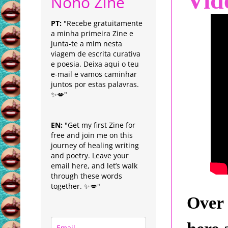
Vid
Nonô Zine
PT:
"Recebe gratuitamente
a minha primeira Zine e
junta-te a mim nesta
viagem de escrita curativa
e poesia. Deixa aqui o teu
e-mail e vamos caminhar
juntos por estas palavras.
✨💋"
EN:
"Get my first Zine for
free and join me on this
journey of healing writing
and poetry. Leave your
email here, and let’s walk
through these words
together. ✨💋"
Over 