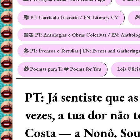
📚 PT: Currículo Literário / EN: Literary CV
🎉
📖🤝 PT: Antologias e Obras Coletivas / EN: Antholo
🎤 PT: Eventos e Tertúlias | EN: Events and Gathering
🎁 Poemas para Ti ❤️ Poems for You
Loja Oficia
PT: Já sentiste que a
vezes, a tua dor não 
Costa — a Nonô. Sou 