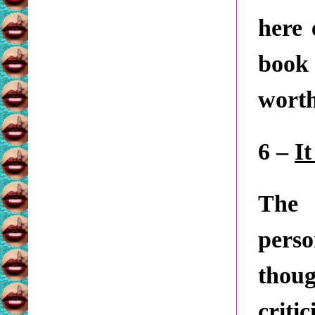
here 
book
worth
6 –
It
The
perso
thou
criti