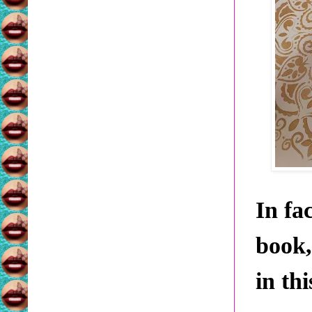
In fa
book,
in th