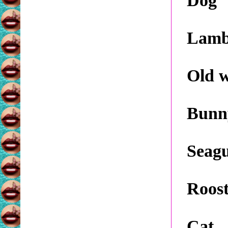
Dog
Lam
Old w
Bunn
Seagu
Roost
Cat