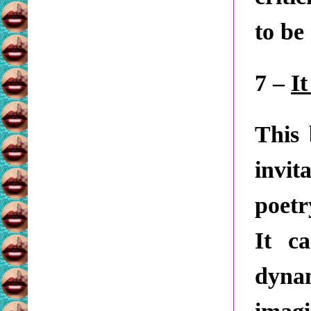
to be
7 –
It
This 
invi
poetr
It c
dynam