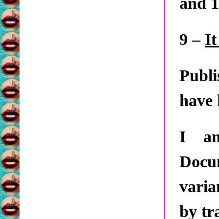
and 1
9 –
I
Publi
have 
I a
Docu
varia
by tr