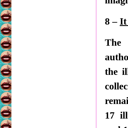
imagi
8 –
It
The
autho
the i
colle
remai
17 il