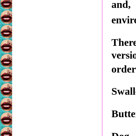
and, 
envir
There
versi
order
Swal
Butte