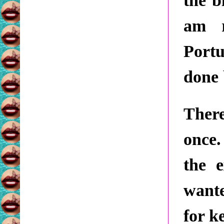
the b
am r
Portu
done 
Ther
once.
the e
wante
for k