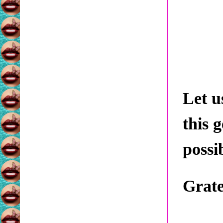
Let u
this 
possi
Grate