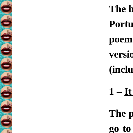
The b
Portu
poems
versi
(incl
1 –
It
The p
go to