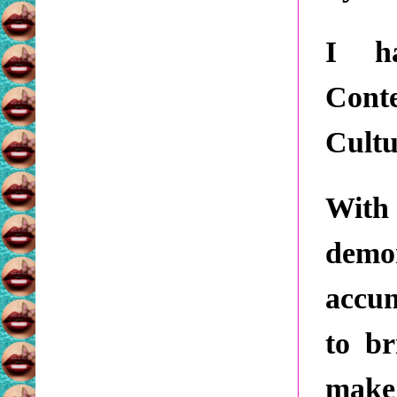
I h
Cont
Cult
With 
demon
accum
to br
make 