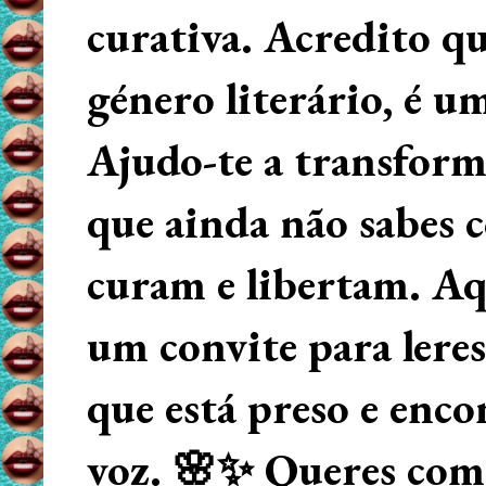
curativa. Acredito q
género literário, é u
Ajudo-te a transform
que ainda não sabes
curam e libertam. Aqu
um convite para lere
que está preso e enco
voz. 🌸✨ Queres começ