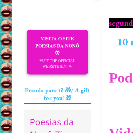
segund
VISITA O SITE
10 
POESIAS DA NONÔ
🦋
VISIT THE OFFICIAL
WEBSITE (EN) 💋
Pod
Prenda para ti! 🎁/ A gift
for you! 🎁
Poesias da