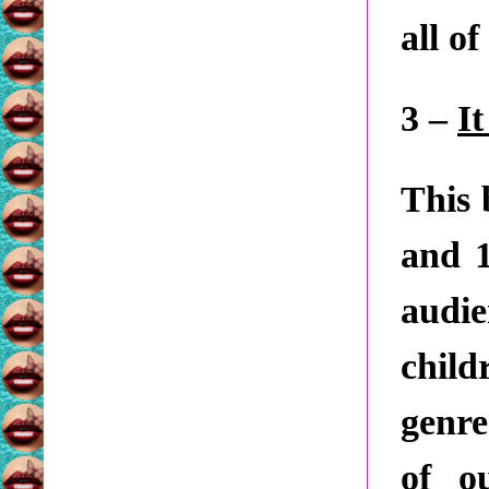
all o
3 –
It
This 
and 1
audie
child
genre
of o