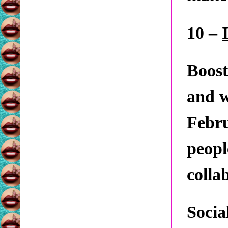
10 –
Boost
and w
Febru
peopl
collab
Socia