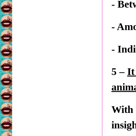
- Bet
- Amo
- Ind
5 –
It
anima
With
insig