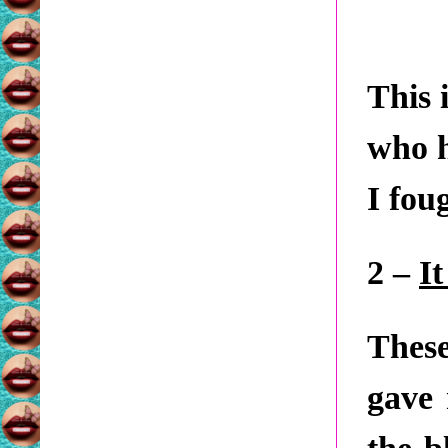
This 
who h
I fou
2 –
I
Thes
gave 