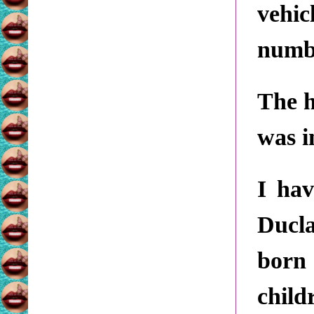
vehic
numbe
The h
was i
I hav
Ducla
born 
child