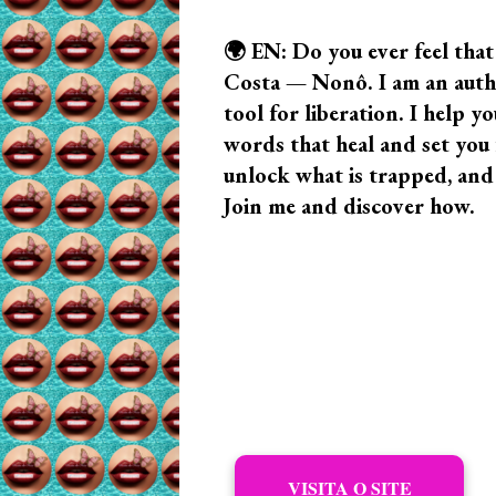
🌍 EN: Do you ever feel that
Costa — Nonô. I am an author
tool for liberation. I help
words that heal and set you f
unlock what is trapped, and
Join me and discover how.
VISITA O SITE