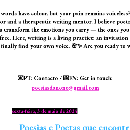
 words have colour, but your pain remains voiceless
 and a therapeutic writing mentor. I believe poetry i
 you transform the emotions you carry — the ones yo
ree. Here, writing is a living practice: an invitatio
 finally find your own voice. 🌸✨ Are you ready to 
💌PT: Contacto / 💌EN: Get in touch:
poesiasdanono@gmail.com
sexta-feira, 3 de maio de 2024
Poesias e Poetas que encontr