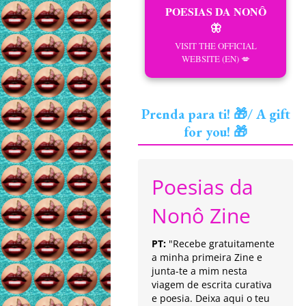
POESIAS DA NONÔ
🦋
VISIT THE OFFICIAL
WEBSITE (EN) 💋
Prenda para ti! 🎁/ A gift
for you! 🎁
Poesias da
Nonô Zine
PT:
"Recebe gratuitamente
a minha primeira Zine e
junta-te a mim nesta
viagem de escrita curativa
e poesia. Deixa aqui o teu