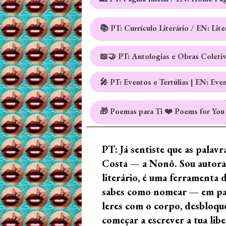
📚 PT: Currículo Literário / EN: Lit
📖🤝 PT: Antologias e Obras Coleti
🎤 PT: Eventos e Tertúlias | EN: Eve
🎁 Poemas para Ti ❤️ Poems for You
PT: Já sentiste que as palav
Costa — a Nonô. Sou autora 
literário, é uma ferramenta 
sabes como nomear — em palav
leres com o corpo, desbloque
começar a escrever a tua lib