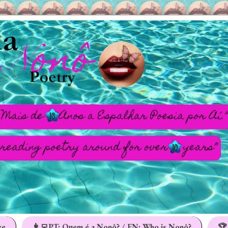
ge
👩‍💻PT: Quem é a Nonô? / EN: Who is Nonô?
🏆