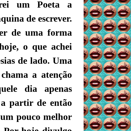
trei um Poeta a
quina de escrever.
ver de uma forma
hoje, o que achei
oesias de lado. Uma
 chama a atenção
uele dia apenas
i a partir de então
r um pouco melhor
. Por hoje divulgo