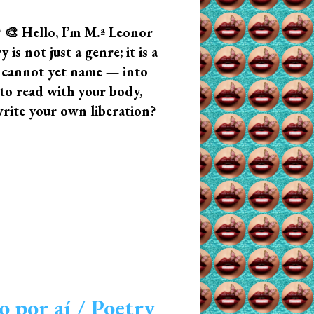
? 🎨 Hello, I’m M.ª Leonor
s not just a genre; it is a
u cannot yet name — into
n to read with your body,
write your own liberation?
o por aí / Poetry