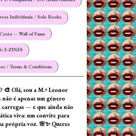
ivros Individuais / Solo Books
Costa — Wall of Fame
N: E-ZINES
es / Terms & Conditions
z? 🎨 Olá, sou a M.ª Leonor
ia não é apenas um género
e carregas — e que ainda não
tica viva: um convite para
tua própria voz. 🌸✨ Queres