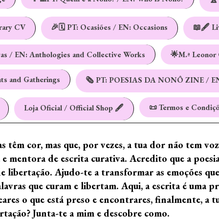
erary CV
🎉🗓️ PT: Ocasiões / EN: Occasions
📖🖋️ L
vas / EN: Anthologies and Collective Works
🌟M.ª Leonor 
nts and Gatherings
🗞️ PT: POESIAS DA NONÔ ZINE / E
📜 Termos e Condiçõ
Loja Oficial / Official Shop 🖋️
ras têm cor, mas que, por vezes, a tua dor não tem vo
e mentora de escrita curativa. Acredito que a poes
de libertação. Ajudo-te a transformar as emoções qu
ras que curam e libertam. Aqui, a escrita é uma prá
ares o que está preso e encontrares, finalmente, a 
ertação? Junta-te a mim e descobre como.