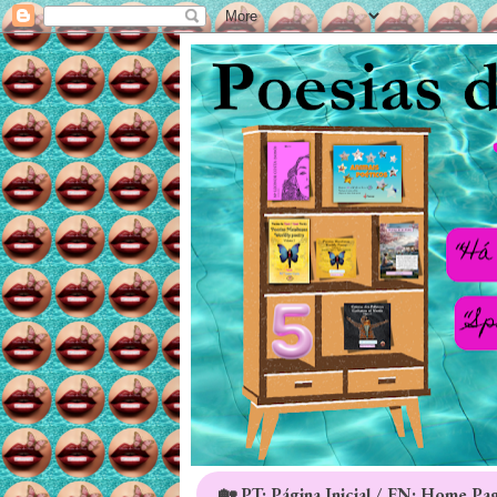
🏡 PT: Página Inicial / EN: Home Pa