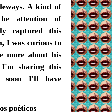
deways. A kind of
he attention of
ly captured this
, I was curious to
le more about his
 I'm sharing this
 soon I'll have
os poéticos