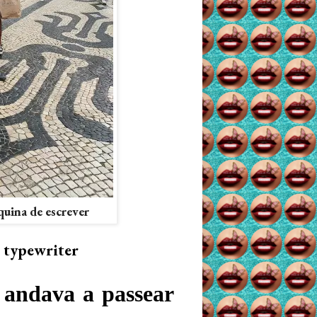
quina de escrever
s typewriter
 andava a passear