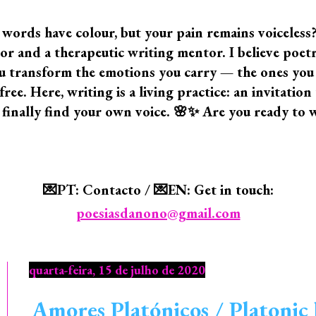
 words have colour, but your pain remains voiceless
 and a therapeutic writing mentor. I believe poetry i
 you transform the emotions you carry — the ones yo
ree. Here, writing is a living practice: an invitatio
 finally find your own voice. 🌸✨ Are you ready to 
💌PT: Contacto / 💌EN: Get in touch:
poesiasdanono@gmail.com
quarta-feira, 15 de julho de 2020
Amores Platónicos / Platonic 