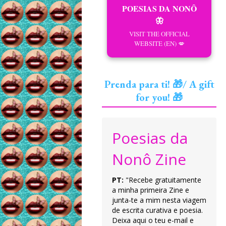
POESIAS DA NONÔ
🦋
VISIT THE OFFICIAL
WEBSITE (EN) 💋
Prenda para ti! 🎁/ A gift
for you! 🎁
Poesias da
Nonô Zine
PT:
"Recebe gratuitamente
a minha primeira Zine e
junta-te a mim nesta viagem
de escrita curativa e poesia.
Deixa aqui o teu e-mail e