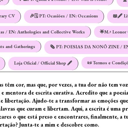
erary CV
🎉🗓️ PT: Ocasiões / EN: Occasions
📖🖋️ L
vas / EN: Anthologies and Collective Works
🌟M.ª Leonor 
nts and Gatherings
🗞️ PT: POESIAS DA NONÔ ZINE / E
📜 Termos e Condiçõ
Loja Oficial / Official Shop 🖋️
ras têm cor, mas que, por vezes, a tua dor não tem vo
e mentora de escrita curativa. Acredito que a poes
de libertação. Ajudo-te a transformar as emoções qu
ras que curam e libertam. Aqui, a escrita é uma prá
ares o que está preso e encontrares, finalmente, a 
ertação? Junta-te a mim e descobre como.