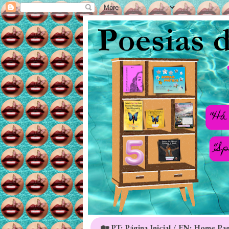
🏡 PT: Página Inicial / EN: Home Pa