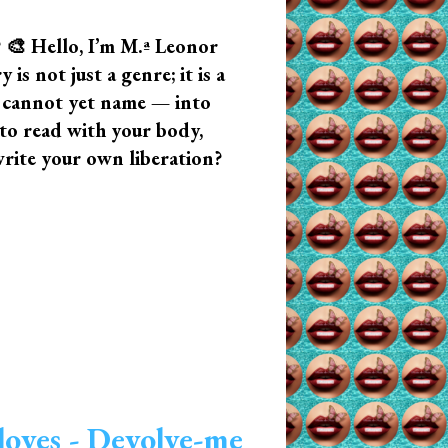
? 🎨 Hello, I’m M.ª Leonor
s not just a genre; it is a
u cannot yet name — into
n to read with your body,
write your own liberation?
loves - Devolve-me