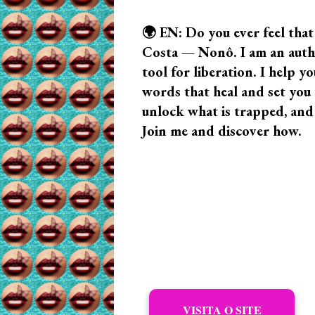
🌍 EN: Do you ever feel that
Costa — Nonô. I am an author
tool for liberation. I help
words that heal and set you f
unlock what is trapped, and
Join me and discover how.
VISITA O SITE