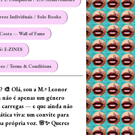
ivros Individuais / Solo Books
Costa — Wall of Fame
N: E-ZINES
es / Terms & Conditions
z? 🎨 Olá, sou a M.ª Leonor
ia não é apenas um género
e carregas — e que ainda não
tica viva: um convite para
tua própria voz. 🌸✨ Queres