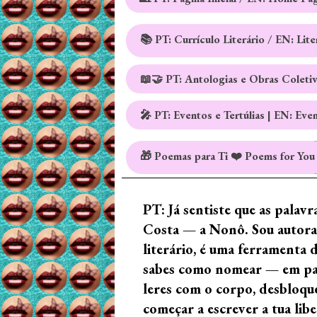
📚 PT: Currículo Literário / EN: Lit
📖🤝 PT: Antologias e Obras Coleti
🎤 PT: Eventos e Tertúlias | EN: Eve
🎁 Poemas para Ti ❤️ Poems for You
PT: Já sentiste que as palav
Costa — a Nonô. Sou autora 
literário, é uma ferramenta 
sabes como nomear — em palav
leres com o corpo, desbloque
começar a escrever a tua lib