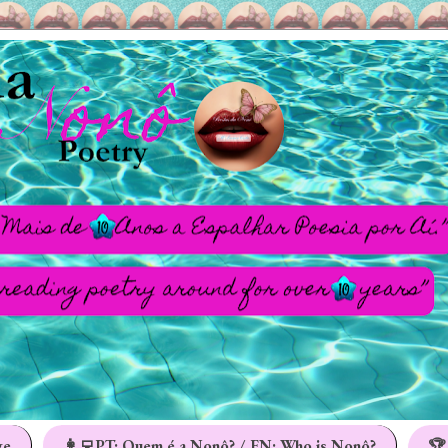
ge
👩‍💻PT: Quem é a Nonô? / EN: Who is Nonô?
🏆