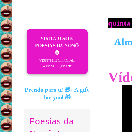
quinta-
VISITA O SITE
Alm
POESIAS DA NONÔ
🦋
VISIT THE OFFICIAL
WEBSITE (EN) 💋
Víd
Prenda para ti! 🎁/ A gift
for you! 🎁
Poesias da