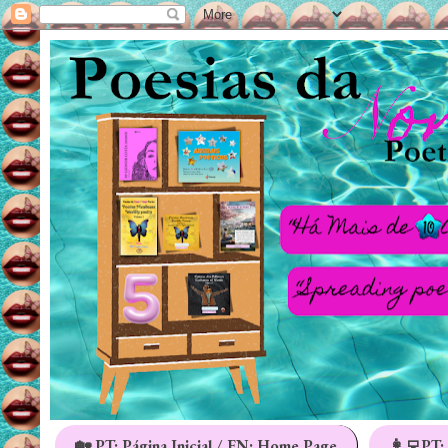
🏡 PT: Página Inicial / EN: Home Page
👩‍💻PT