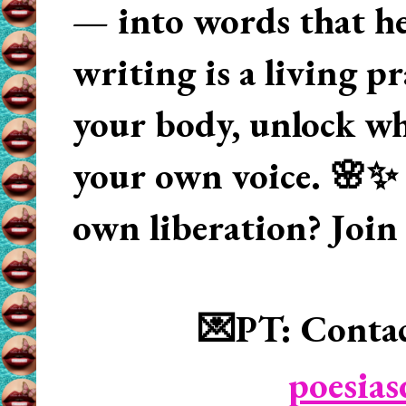
— into words that hea
writing is a living p
your body, unlock wha
your own voice. 🌸✨ 
own liberation? Join
💌PT: Contac
poesia