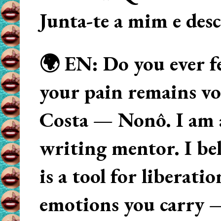
Junta-te a mim e des
🌍 EN: Do you ever fe
your pain remains voi
Costa — Nonô. I am 
writing mentor. I beli
is a tool for liberati
emotions you carry 