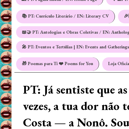
📚 PT: Currículo Literário / EN: Literary CV
🎉
📖🤝 PT: Antologias e Obras Coletivas / EN: Antholo
🎤 PT: Eventos e Tertúlias | EN: Events and Gathering
🎁 Poemas para Ti ❤️ Poems for You
Loja Oficia
PT: Já sentiste que a
vezes, a tua dor não 
Costa — a Nonô. Sou 