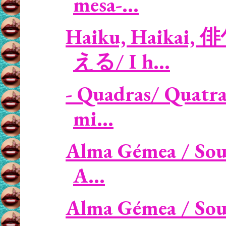
mesa-...
Haiku, Haikai, 
える/ I h...
- Quadras/ Quatra
mi...
Alma Gémea / Soul
A...
Alma Gémea / Soul