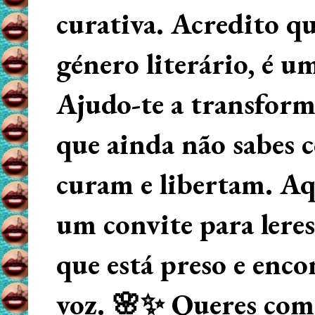
curativa. Acredito q
género literário, é u
Ajudo-te a transform
que ainda não sabes
curam e libertam. Aqu
um convite para lere
que está preso e enco
voz. 🌸✨ Queres começ