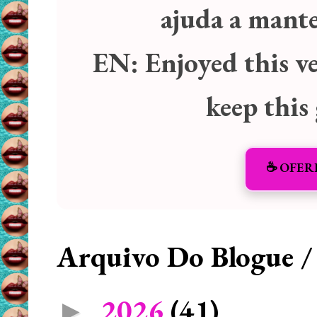
ajuda a manter
EN:
Enjoyed this v
keep this
☕️ OFER
Arquivo Do Blogue /
2026
(41)
►