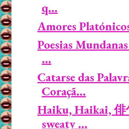
q...
Amores Platónicos /
Poesias Mundanas 
...
Catarse das Palavr
Coraçã...
Haiku, Haikai, 
sweaty ...