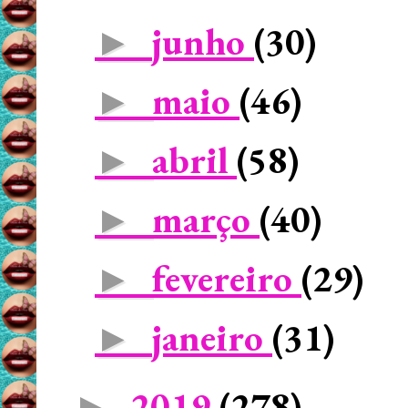
junho
(30)
►
maio
(46)
►
abril
(58)
►
março
(40)
►
fevereiro
(29)
►
janeiro
(31)
►
2019
(278)
►