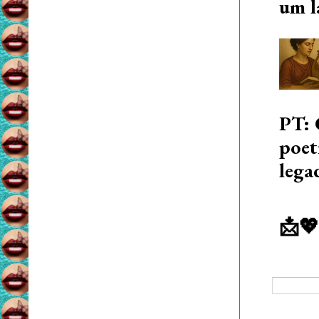
um l
PT: 
poet
lega
📩💖