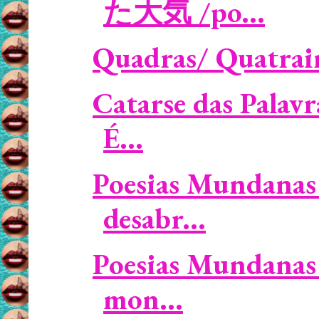
た大気 /po...
Quadras/ Quatrain
Catarse das Palavr
É...
Poesias Mundanas 
desabr...
Poesias Mundanas 
mon...