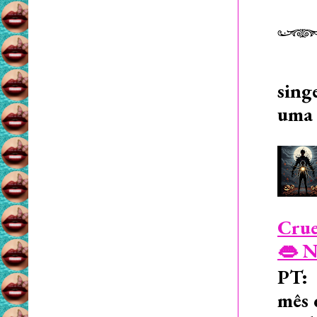
sing
uma 
Crue
👄 N
PT: 
mês 