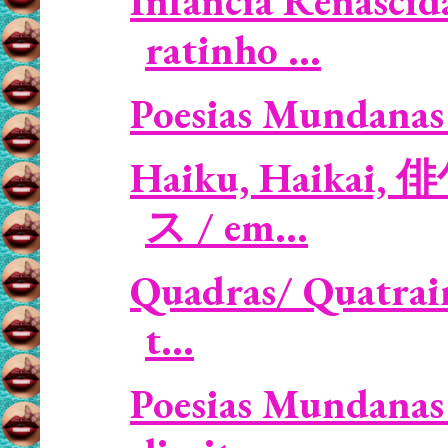
Infância Renascid
ratinho ...
Poesias Mundanas 
Haiku, Haikai, 
ス / em...
Quadras/ Quatrains
t...
Poesias Mundanas 