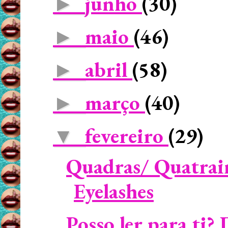
junho
(30)
►
maio
(46)
►
abril
(58)
►
março
(40)
►
fevereiro
(29)
▼
Quadras/ Quatrain
Eyelashes
Posso ler para ti?