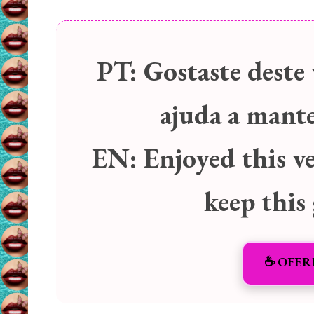
PT:
Gostaste deste 
ajuda a manter
EN:
Enjoyed this v
keep this
☕️ OFER