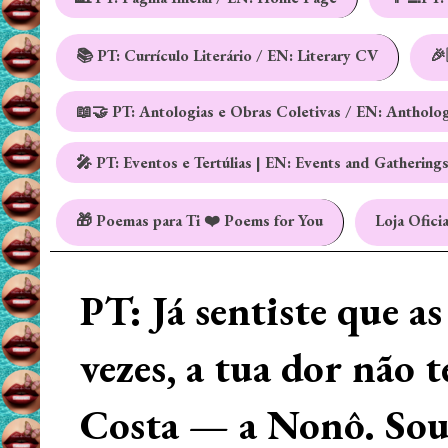
📚 PT: Currículo Literário / EN: Literary CV
🎉
📖🤝 PT: Antologias e Obras Coletivas / EN: Antholo
🎤 PT: Eventos e Tertúlias | EN: Events and Gathering
🎁 Poemas para Ti ❤️ Poems for You
Loja Oficia
PT: Já sentiste que a
vezes, a tua dor não 
Costa — a Nonô. Sou 