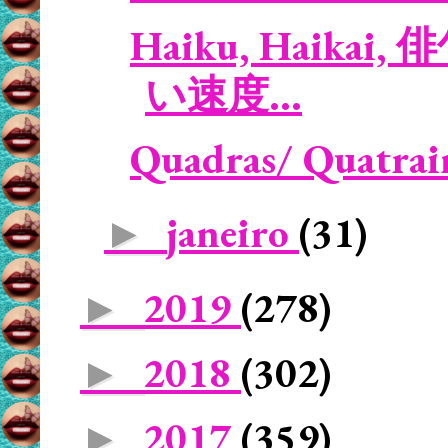
Haiku, Haikai, 俳
い速度...
Quadras/ Quatrain
janeiro
(31)
►
2019
(278)
►
2018
(302)
►
2017
(359)
►