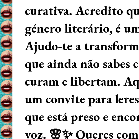
curativa. Acredito q
género literário, é u
Ajudo-te a transform
que ainda não sabes
curam e libertam. Aqu
um convite para lere
que está preso e enco
voz. 🌸✨ Queres começ