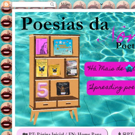
🏡 PT: Página Inicial / EN: Home Page
👩‍💻PT