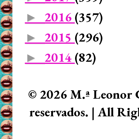
2016
(357)
►
2015
(296)
►
2014
(82)
►
© 2026 M.ª Leonor C
reservados. | All Ri