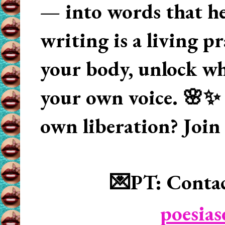
— into words that hea
writing is a living p
your body, unlock wha
your own voice. 🌸✨ 
own liberation? Join
💌PT: Contac
poesia