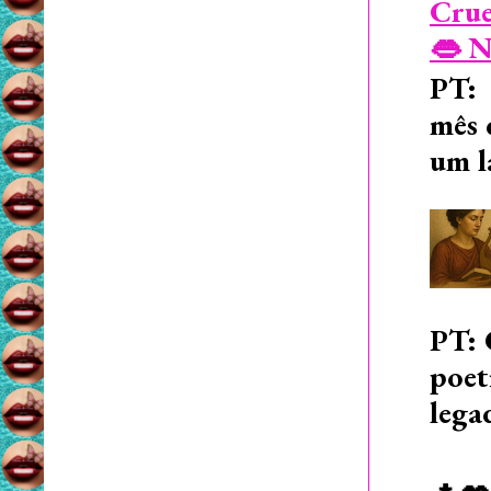
Crue
👄 N
PT: 
mês 
um l
PT: 
poet
lega