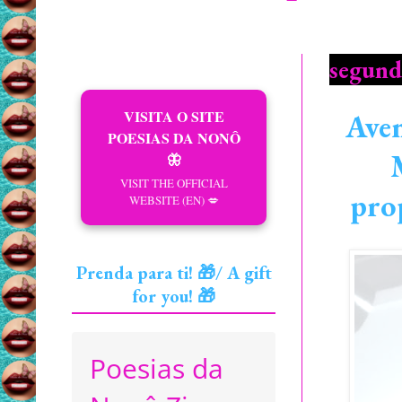
segunda
VISITA O SITE
Aven
POESIAS DA NONÔ
🦋
VISIT THE OFFICIAL
pro
WEBSITE (EN) 💋
Prenda para ti! 🎁/ A gift
for you! 🎁
Poesias da