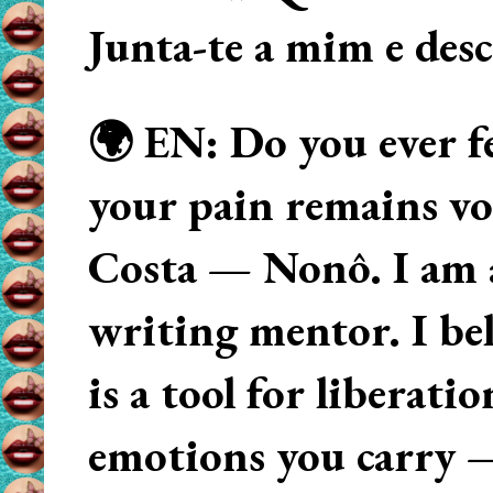
Junta-te a mim e des
🌍 EN: Do you ever fe
your pain remains voi
Costa — Nonô. I am 
writing mentor. I beli
is a tool for liberati
emotions you carry 