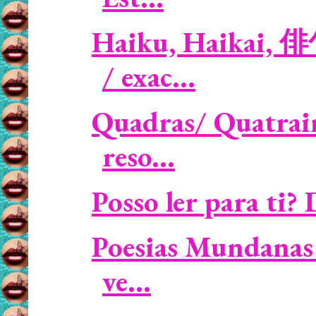
Haiku, Haikai, 
/ exac...
Quadras/ Quatrain
reso...
Posso ler para ti?
Poesias Mundanas 
ve...