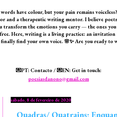
 words have colour, but your pain remains voiceless
 and a therapeutic writing mentor. I believe poetry i
 you transform the emotions you carry — the ones yo
ree. Here, writing is a living practice: an invitatio
 finally find your own voice. 🌸✨ Are you ready to 
💌PT: Contacto / 💌EN: Get in touch:
poesiasdanono@gmail.com
sábado, 8 de fevereiro de 2020
Quadras/ Quatrains: Enquant