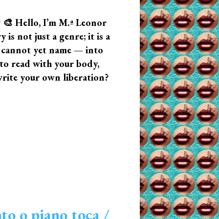
? 🎨 Hello, I’m M.ª Leonor
s not just a genre; it is a
u cannot yet name — into
n to read with your body,
write your own liberation?
o o piano toca /