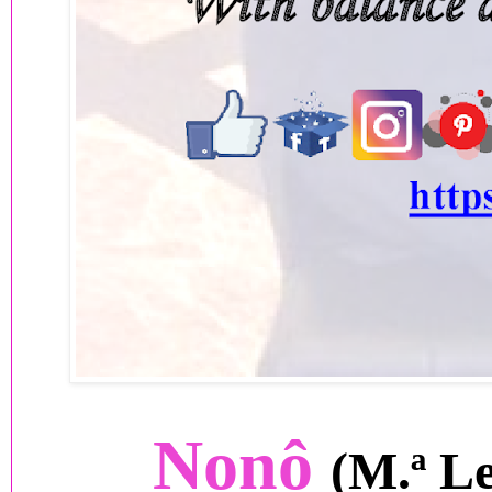
Nonô
(M.ª L