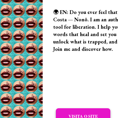
🌍 EN: Do you ever feel that
Costa — Nonô. I am an author
tool for liberation. I help
words that heal and set you f
unlock what is trapped, and
Join me and discover how.
VISITA O SITE