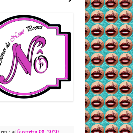
em / at
fevereiro 08, 2020