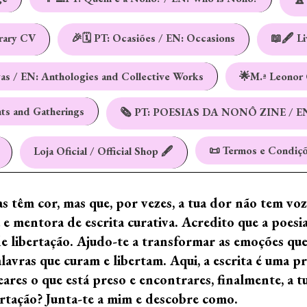
erary CV
🎉🗓️ PT: Ocasiões / EN: Occasions
📖🖋️ L
vas / EN: Anthologies and Collective Works
🌟M.ª Leonor 
nts and Gatherings
🗞️ PT: POESIAS DA NONÔ ZINE / E
📜 Termos e Condiçõ
Loja Oficial / Official Shop 🖋️
ras têm cor, mas que, por vezes, a tua dor não tem vo
e mentora de escrita curativa. Acredito que a poes
de libertação. Ajudo-te a transformar as emoções qu
ras que curam e libertam. Aqui, a escrita é uma prá
ares o que está preso e encontrares, finalmente, a 
ertação? Junta-te a mim e descobre como.