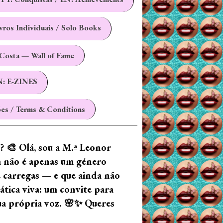
ivros Individuais / Solo Books
Costa — Wall of Fame
N: E-ZINES
es / Terms & Conditions
z? 🎨 Olá, sou a M.ª Leonor
ia não é apenas um género
e carregas — e que ainda não
tica viva: um convite para
tua própria voz. 🌸✨ Queres