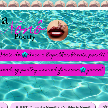
ge
👩‍💻PT: Quem é a Nonô? / EN: Who is Nonô?
🏆