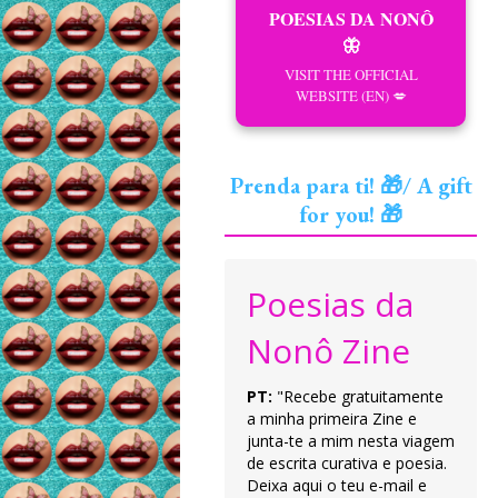
POESIAS DA NONÔ
🦋
VISIT THE OFFICIAL
WEBSITE (EN) 💋
Prenda para ti! 🎁/ A gift
for you! 🎁
Poesias da
Nonô Zine
PT:
"Recebe gratuitamente
a minha primeira Zine e
junta-te a mim nesta viagem
de escrita curativa e poesia.
Deixa aqui o teu e-mail e