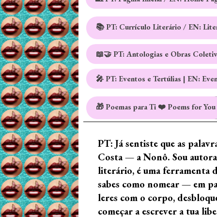
📚 PT: Currículo Literário / EN: Lit
📖🤝 PT: Antologias e Obras Coleti
🎤 PT: Eventos e Tertúlias | EN: Eve
🎁 Poemas para Ti ❤️ Poems for You
PT: Já sentiste que as palav
Costa — a Nonô. Sou autora 
literário, é uma ferramenta 
sabes como nomear — em palav
leres com o corpo, desbloque
começar a escrever a tua lib