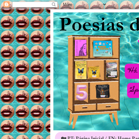
🏡 PT: Página Inicial / EN: Home Pa