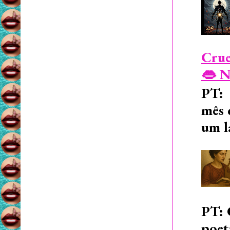
Crue
👄 N
PT: 
mês 
um l
PT: 
poet