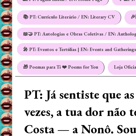
📚 PT: Currículo Literário / EN: Literary CV
🎉
📖🤝 PT: Antologias e Obras Coletivas / EN: Antholo
🎤 PT: Eventos e Tertúlias | EN: Events and Gathering
🎁 Poemas para Ti ❤️ Poems for You
Loja Oficia
PT: Já sentiste que a
vezes, a tua dor não 
Costa — a Nonô. Sou 