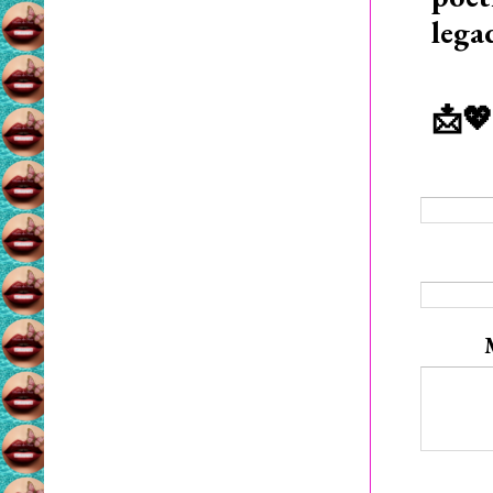
lega
📩💖