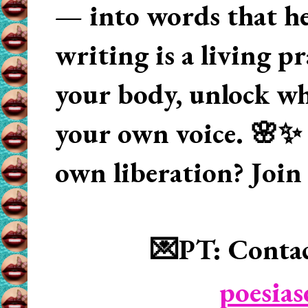
— into words that hea
writing is a living p
your body, unlock wha
your own voice. 🌸✨ 
own liberation? Join
💌PT: Contac
poesia