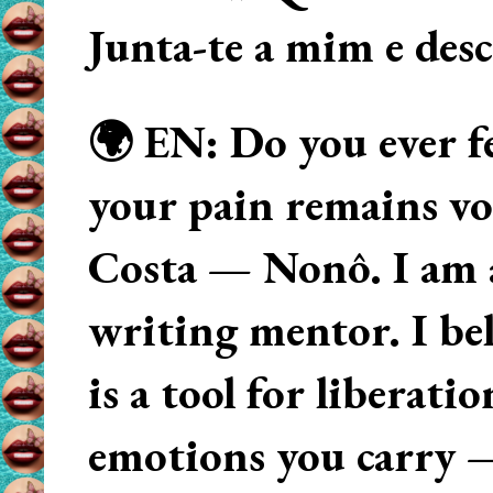
Junta-te a mim e des
🌍 EN: Do you ever fe
your pain remains voi
Costa — Nonô. I am 
writing mentor. I beli
is a tool for liberati
emotions you carry 