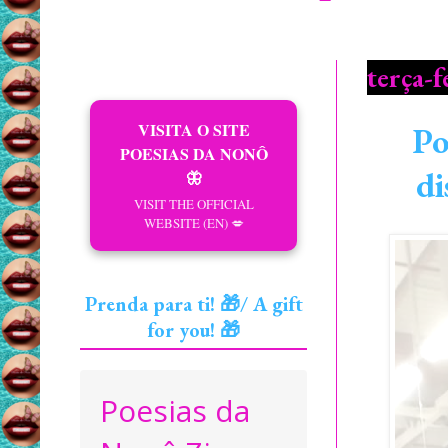
terça-f
VISITA O SITE
Po
POESIAS DA NONÔ
di
🦋
VISIT THE OFFICIAL
WEBSITE (EN) 💋
Prenda para ti! 🎁/ A gift
for you! 🎁
Poesias da