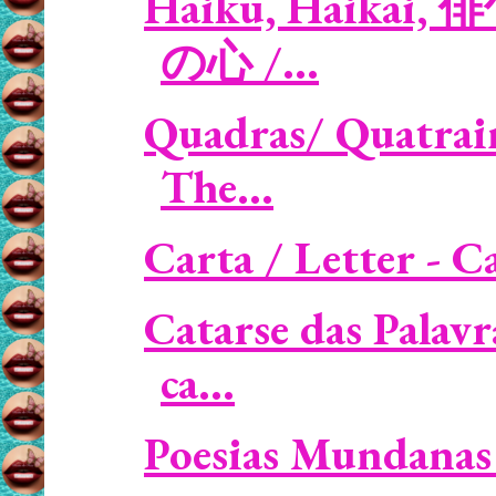
Haiku, Haikai, 俳
の心 /...
Quadras/ Quatrain
The...
Carta / Letter - C
Catarse das Palavr
ca...
Poesias Mundanas 