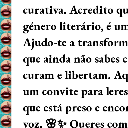
curativa. Acredito q
género literário, é u
Ajudo-te a transform
que ainda não sabes
curam e libertam. Aqu
um convite para lere
que está preso e enco
voz. 🌸✨ Queres começ