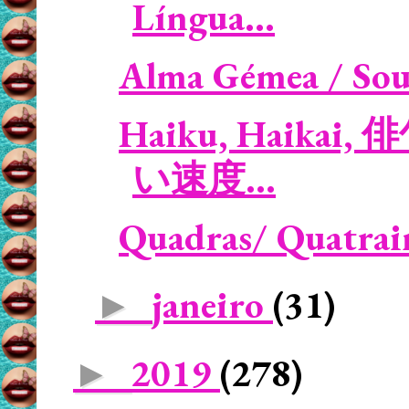
Língua...
Alma Gémea / Soul
Haiku, Haikai, 俳
い速度...
Quadras/ Quatrain
janeiro
(31)
►
2019
(278)
►