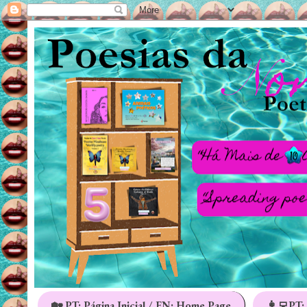
🏡 PT: Página Inicial / EN: Home Page
👩‍💻PT