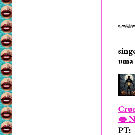
sing
uma 
Crue
👄 N
PT: 