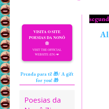
segund
VISITA O SITE
Al
POESIAS DA NONÔ
🦋
VISIT THE OFFICIAL
WEBSITE (EN) 💋
Prenda para ti! 🎁/ A gift
for you! 🎁
Poesias da