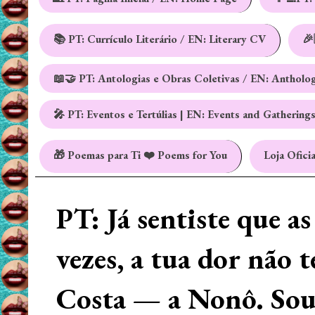
📚 PT: Currículo Literário / EN: Literary CV
🎉
📖🤝 PT: Antologias e Obras Coletivas / EN: Antholo
🎤 PT: Eventos e Tertúlias | EN: Events and Gathering
🎁 Poemas para Ti ❤️ Poems for You
Loja Oficia
PT: Já sentiste que a
vezes, a tua dor não 
Costa — a Nonô. Sou 