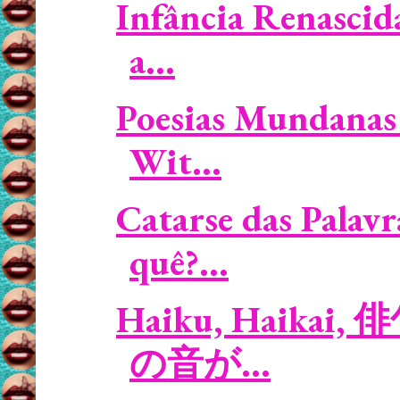
Infância Renascid
a...
Poesias Mundanas 
Wit...
Catarse das Palavr
quê?...
Haiku, Haikai, 俳
の音が...