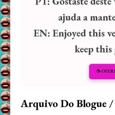
PT:
Gostaste deste 
ajuda a manter
EN:
Enjoyed this v
keep this
☕️ OFER
Arquivo Do Blogue /