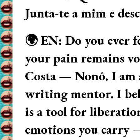
Junta-te a mim e des
🌍 EN: Do you ever fe
your pain remains voi
Costa — Nonô. I am 
writing mentor. I beli
is a tool for liberati
emotions you carry 