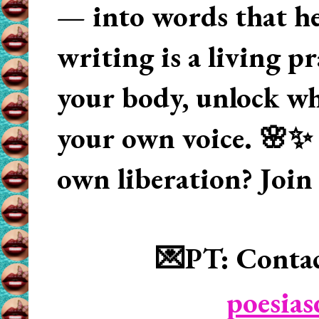
— into words that hea
writing is a living p
your body, unlock wha
your own voice. 🌸✨ 
own liberation? Join
💌PT: Contac
poesia