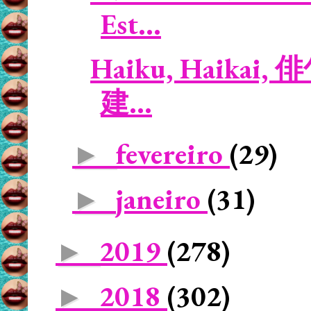
Est...
Haiku, Haikai, 俳句 
建...
fevereiro
(29)
►
janeiro
(31)
►
2019
(278)
►
2018
(302)
►