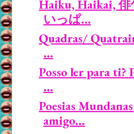
Haiku, Haikai, 俳
いっぱ...
Quadras/ Quatrain
...
Posso ler para ti
...
Poesias Mundanas 
amigo...