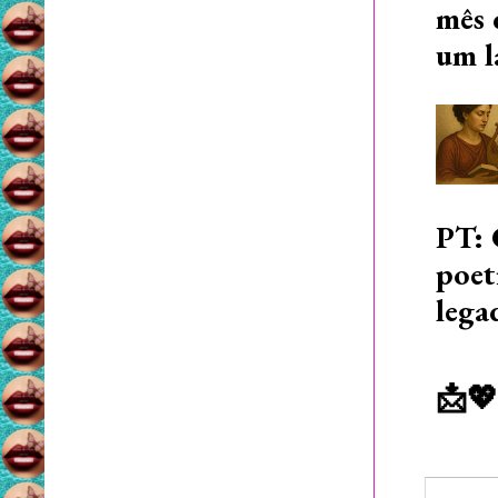
mês 
um l
PT: 
poet
lega
📩💖