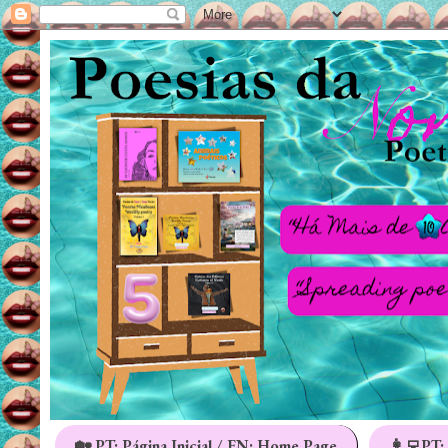
🏡 PT: Página Inicial / EN: Home Page
👩‍💻PT