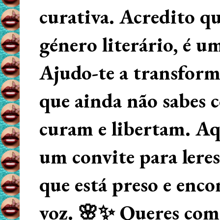
curativa. Acredito q
género literário, é u
Ajudo-te a transform
que ainda não sabes
curam e libertam. Aqu
um convite para lere
que está preso e enco
voz. 🌸✨ Queres começ