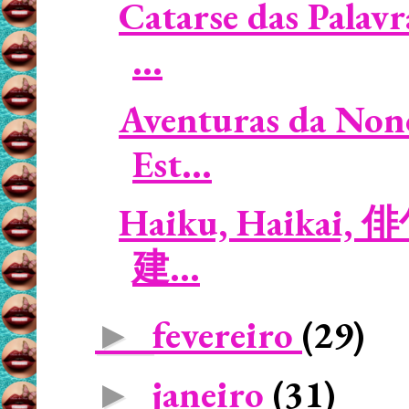
Catarse das Palavr
...
Aventuras da Non
Est...
Haiku, Haikai, 俳句 
建...
fevereiro
(29)
►
janeiro
(31)
►