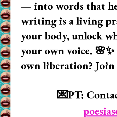
— into words that hea
writing is a living p
your body, unlock wha
your own voice. 🌸✨ 
own liberation? Join
💌PT: Contac
poesia