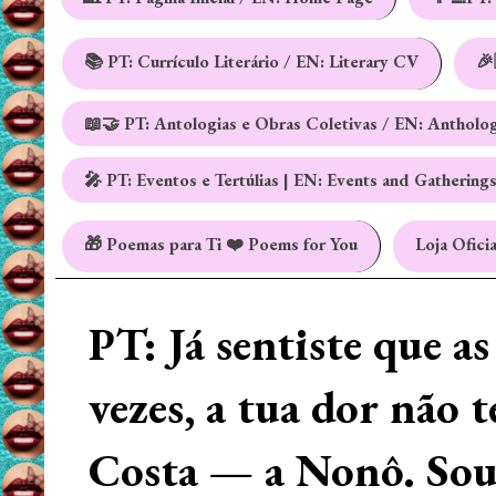
📚 PT: Currículo Literário / EN: Literary CV
🎉
📖🤝 PT: Antologias e Obras Coletivas / EN: Antholo
🎤 PT: Eventos e Tertúlias | EN: Events and Gathering
🎁 Poemas para Ti ❤️ Poems for You
Loja Oficia
PT: Já sentiste que a
vezes, a tua dor não 
Costa — a Nonô. Sou 