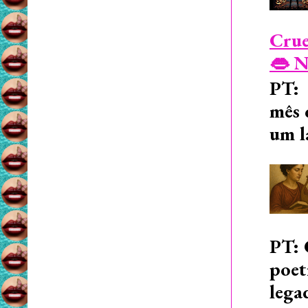
Crue
👄 N
PT: 
mês 
um l
PT: 
poet
lega