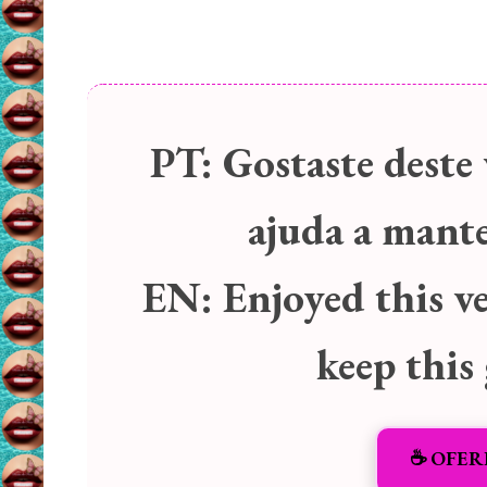
PT:
Gostaste deste 
ajuda a manter
EN:
Enjoyed this v
keep this
☕️ OFER