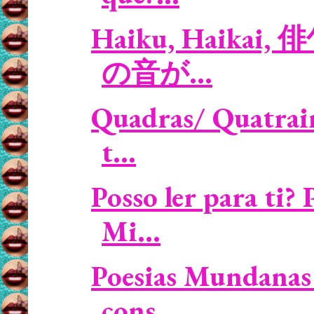
Haiku, Haikai, 俳
の音が...
Quadras/ Quatrain
t...
Posso ler para ti
Mi...
Poesias Mundanas 
cons...