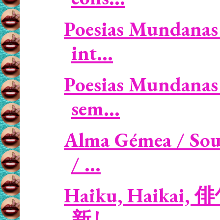
Poesias Mundanas 
int...
Poesias Mundanas 
sem...
Alma Gémea / Sou
/ ...
Haiku, Haikai, 俳句
新し...