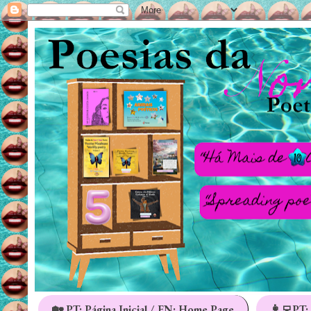
🏡 PT: Página Inicial / EN: Home Page
👩‍💻PT