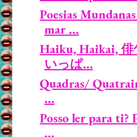
Poesias Mundanas 
mar ...
Haiku, Haikai, 俳
いっぱ...
Quadras/ Quatrain
...
Posso ler para ti
...