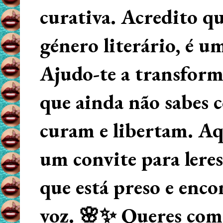
curativa. Acredito q
género literário, é u
Ajudo-te a transform
que ainda não sabes
curam e libertam. Aqu
um convite para lere
que está preso e enco
voz. 🌸✨ Queres começ