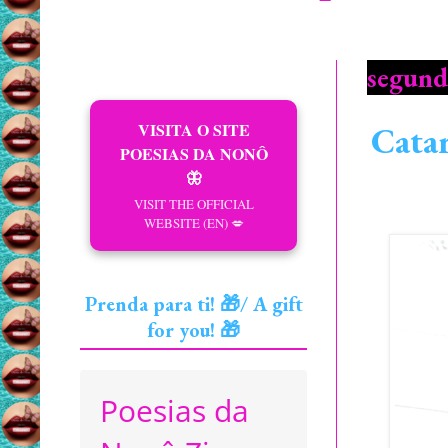
segund
VISITA O SITE
Catar
POESIAS DA NONÔ
🦋
VISIT THE OFFICIAL
WEBSITE (EN) 💋
Prenda para ti! 🎁/ A gift
for you! 🎁
Poesias da