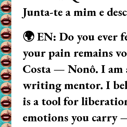
Junta-te a mim e des
🌍 EN: Do you ever fe
your pain remains voi
Costa — Nonô. I am 
writing mentor. I beli
is a tool for liberati
emotions you carry 