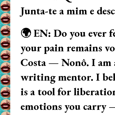
Junta-te a mim e des
🌍 EN: Do you ever fe
your pain remains voi
Costa — Nonô. I am 
writing mentor. I beli
is a tool for liberati
emotions you carry 