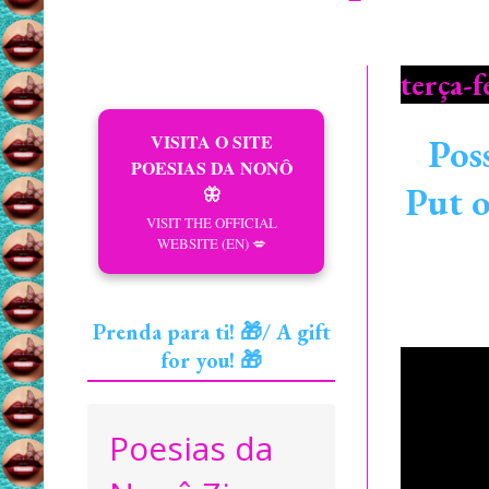
terça-f
VISITA O SITE
Poss
POESIAS DA NONÔ
Put o
🦋
VISIT THE OFFICIAL
WEBSITE (EN) 💋
Prenda para ti! 🎁/ A gift
for you! 🎁
Poesias da