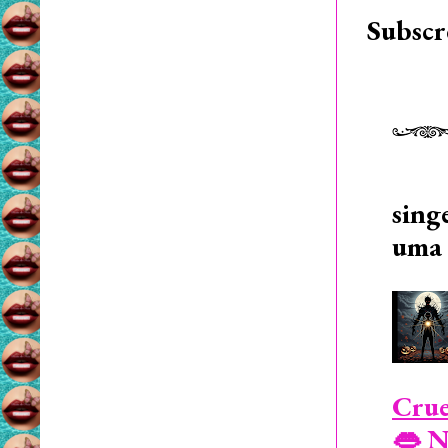
Subscr
sing
uma 
Crue
👄 N