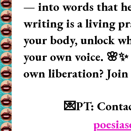
— into words that hea
writing is a living p
your body, unlock wha
your own voice. 🌸✨ 
own liberation? Join
💌PT: Contac
poesia