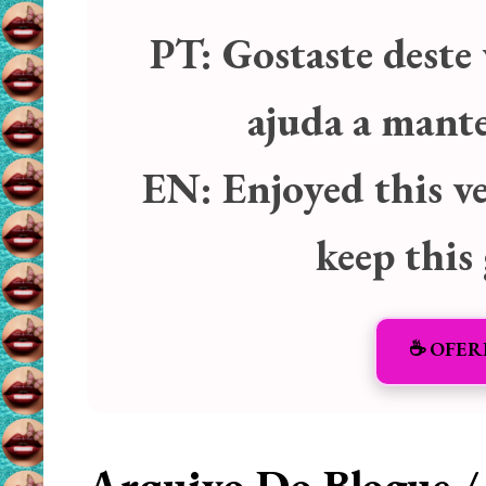
PT:
Gostaste deste 
ajuda a manter
EN:
Enjoyed this v
keep this
☕️ OFER
Arquivo Do Blogue /