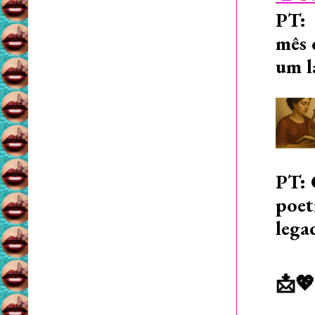
PT: 
mês 
um l
PT: 
poet
lega
📩💖