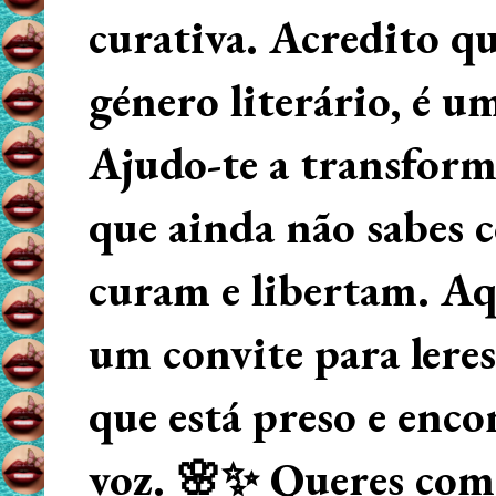
curativa. Acredito q
género literário, é u
Ajudo-te a transform
que ainda não sabes
curam e libertam. Aqu
um convite para lere
que está preso e enco
voz. 🌸✨ Queres começ