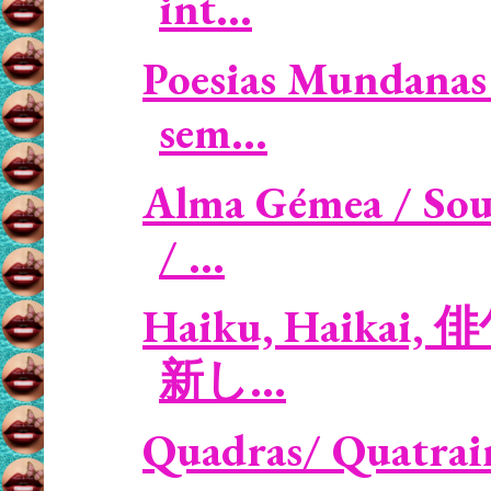
int...
Poesias Mundanas 
sem...
Alma Gémea / Sou
/ ...
Haiku, Haikai, 俳句
新し...
Quadras/ Quatrains: