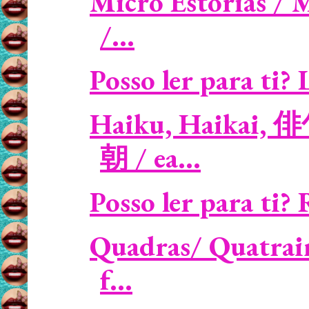
Micro Estórias / 
/...
Posso ler para ti? 
Haiku, Haikai, 俳
朝 / ea...
Posso ler para ti? 
Quadras/ Quatrain
f...