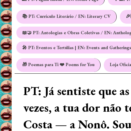
📚 PT: Currículo Literário / EN: Literary CV
🎉
📖🤝 PT: Antologias e Obras Coletivas / EN: Antholo
🎤 PT: Eventos e Tertúlias | EN: Events and Gathering
🎁 Poemas para Ti ❤️ Poems for You
Loja Oficia
PT: Já sentiste que a
vezes, a tua dor não 
Costa — a Nonô. Sou 