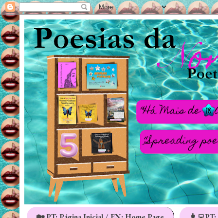
🏡 PT: Página Inicial / EN: Home Page
👩‍💻PT