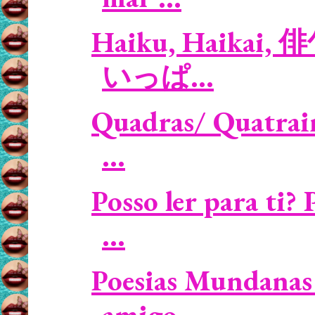
Haiku, Haikai, 俳
いっぱ...
Quadras/ Quatrain
...
Posso ler para ti
...
Poesias Mundanas 
amigo...