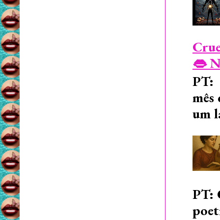
Crue
👄 N
PT: 
mês 
um l
PT: 
poet