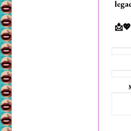
lega
📩💖