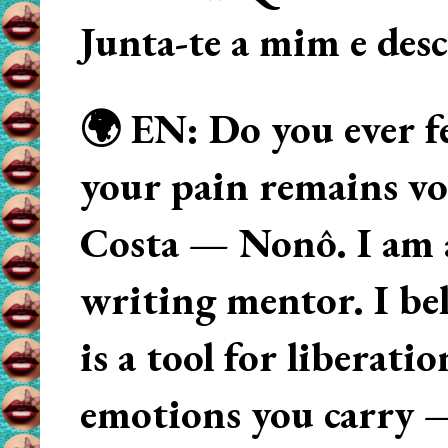
Junta-te a mim e des
🌍 EN: Do you ever fe
your pain remains voi
Costa — Nonô. I am 
writing mentor. I beli
is a tool for liberati
emotions you carry 