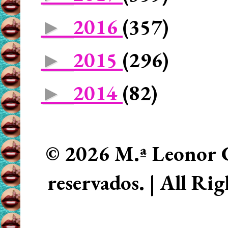
2016
(357)
►
2015
(296)
►
2014
(82)
►
© 2026 M.ª Leonor C
reservados. | All Ri