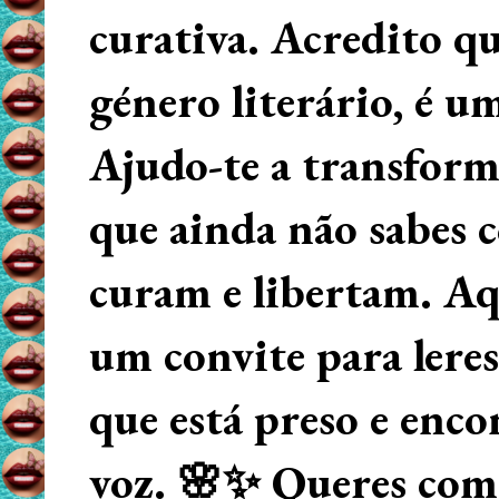
curativa. Acredito q
género literário, é u
Ajudo-te a transform
que ainda não sabes
curam e libertam. Aqu
um convite para lere
que está preso e enco
voz. 🌸✨ Queres começ