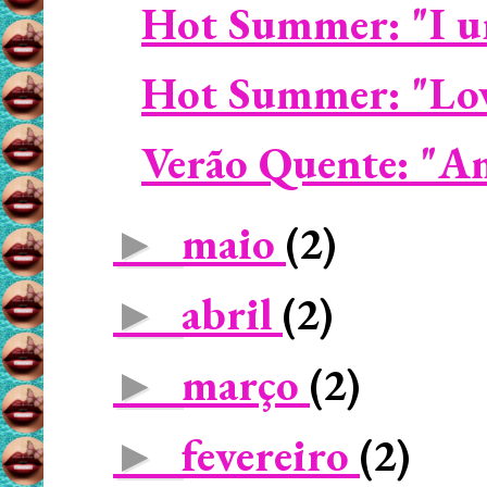
Hot Summer: "I ur
Hot Summer: "Love
Verão Quente: "Am
maio
(2)
►
abril
(2)
►
março
(2)
►
fevereiro
(2)
►