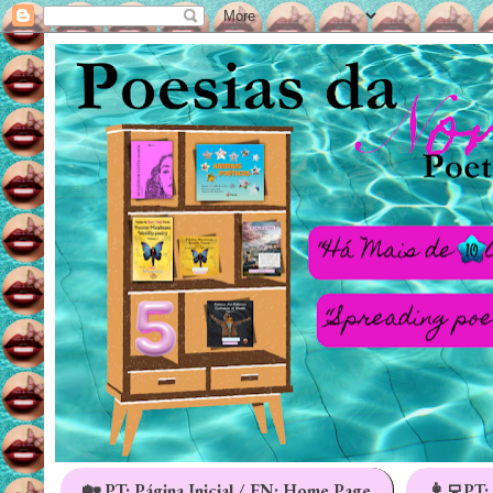
🏡 PT: Página Inicial / EN: Home Page
👩‍💻PT