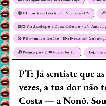
📚 PT: Currículo Literário / EN: Literary CV
🎉
📖🤝 PT: Antologias e Obras Coletivas / EN: Antholo
🎤 PT: Eventos e Tertúlias | EN: Events and Gathering
🎁 Poemas para Ti ❤️ Poems for You
Loja Oficia
PT: Já sentiste que a
vezes, a tua dor não 
Costa — a Nonô. Sou 