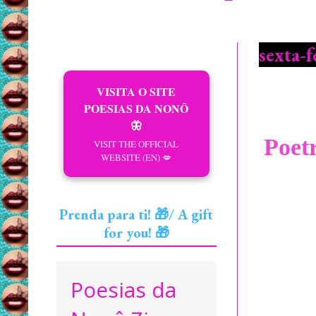
sexta-f
VISITA O SITE
POESIAS DA NONÔ
🦋
Poet
VISIT THE OFFICIAL
WEBSITE (EN) 💋
Prenda para ti! 🎁/ A gift
for you! 🎁
Poesias da