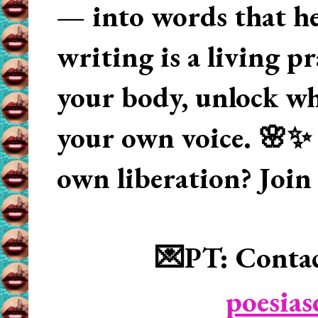
— into words that hea
writing is a living p
your body, unlock wha
your own voice. 🌸✨ 
own liberation? Join
💌PT: Contac
poesia