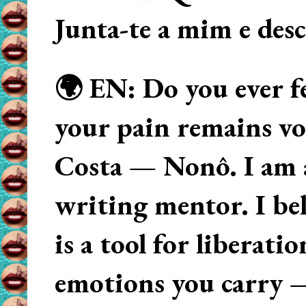
Junta-te a mim e des
🌍 EN: Do you ever fe
your pain remains voi
Costa — Nonô. I am 
writing mentor. I beli
is a tool for liberati
emotions you carry 