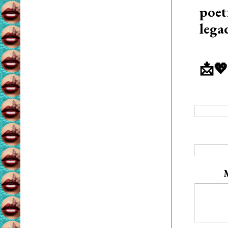
poet
lega
📩💖