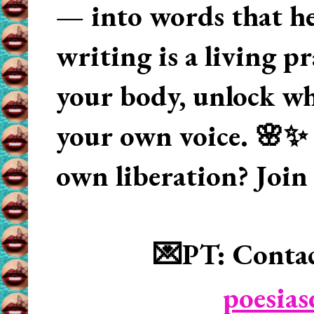
— into words that hea
writing is a living p
your body, unlock wha
your own voice. 🌸✨ 
own liberation? Join
💌PT: Contac
poesia