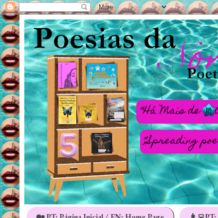
🏡 PT: Página Inicial / EN: Home Page
👩‍💻PT