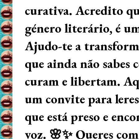
curativa. Acredito q
género literário, é u
Ajudo-te a transform
que ainda não sabes
curam e libertam. Aqu
um convite para lere
que está preso e enco
voz. 🌸✨ Queres começ