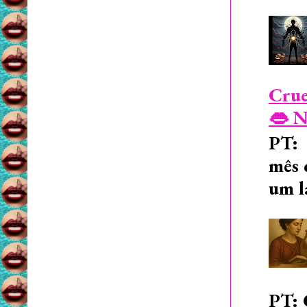
Crue
👄 N
PT: 
mês 
um l
PT: 