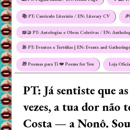
📚 PT: Currículo Literário / EN: Literary CV
🎉
📖🤝 PT: Antologias e Obras Coletivas / EN: Antholo
🎤 PT: Eventos e Tertúlias | EN: Events and Gathering
🎁 Poemas para Ti ❤️ Poems for You
Loja Oficia
PT: Já sentiste que a
vezes, a tua dor não 
Costa — a Nonô. Sou 