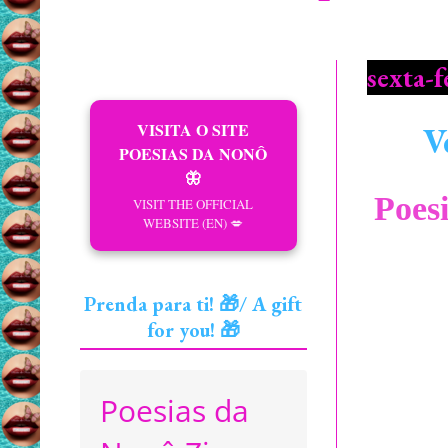
sexta-f
VISITA O SITE
V
POESIAS DA NONÔ
🦋
Poes
VISIT THE OFFICIAL
WEBSITE (EN) 💋
Prenda para ti! 🎁/ A gift
for you! 🎁
Poesias da