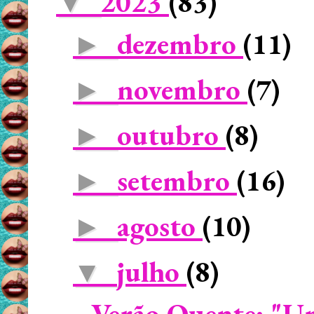
2023
(83)
▼
dezembro
(11)
►
novembro
(7)
►
outubro
(8)
►
setembro
(16)
►
agosto
(10)
►
julho
(8)
▼
Verão Quente: "Um