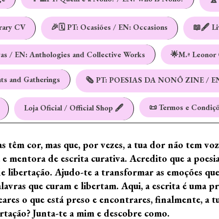
erary CV
🎉🗓️ PT: Ocasiões / EN: Occasions
📖🖋️ L
vas / EN: Anthologies and Collective Works
🌟M.ª Leonor 
nts and Gatherings
🗞️ PT: POESIAS DA NONÔ ZINE / E
📜 Termos e Condiçõ
Loja Oficial / Official Shop 🖋️
ras têm cor, mas que, por vezes, a tua dor não tem vo
e mentora de escrita curativa. Acredito que a poes
de libertação. Ajudo-te a transformar as emoções qu
ras que curam e libertam. Aqui, a escrita é uma prá
ares o que está preso e encontrares, finalmente, a 
ertação? Junta-te a mim e descobre como.