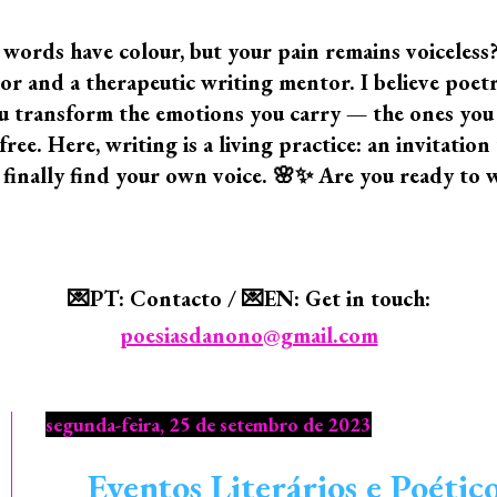
 words have colour, but your pain remains voiceless
 and a therapeutic writing mentor. I believe poetry i
 you transform the emotions you carry — the ones yo
ree. Here, writing is a living practice: an invitatio
 finally find your own voice. 🌸✨ Are you ready to 
💌PT: Contacto / 💌EN: Get in touch:
poesiasdanono@gmail.com
segunda-feira, 25 de setembro de 2023
Eventos Literários e Poéti