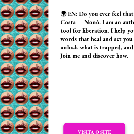
🌍 EN: Do you ever feel that
Costa — Nonô. I am an author
tool for liberation. I help
words that heal and set you f
unlock what is trapped, and
Join me and discover how.
VISITA O SITE