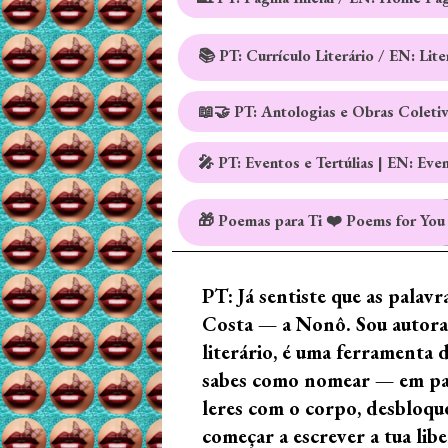
📚 PT: Currículo Literário / EN: Lit
📖🤝 PT: Antologias e Obras Coleti
🎤 PT: Eventos e Tertúlias | EN: Eve
🎁 Poemas para Ti ❤️ Poems for You
PT: Já sentiste que as palav
Costa — a Nonô. Sou autora 
literário, é uma ferramenta 
sabes como nomear — em palav
leres com o corpo, desbloque
começar a escrever a tua lib