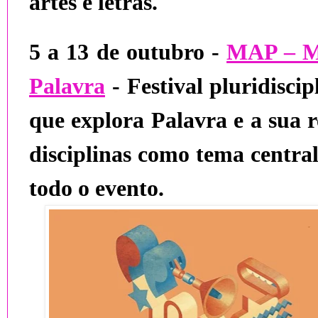
artes e letras.
5 a 13 de outubro -
MAP – Mo
Palavra
-
Festival pluridiscip
que explora
Palavra
e a sua 
disciplinas como tema central
todo o evento.