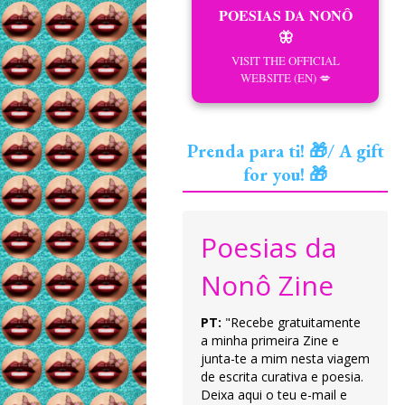
POESIAS DA NONÔ
🦋
VISIT THE OFFICIAL
WEBSITE (EN) 💋
Prenda para ti! 🎁/ A gift
for you! 🎁
Poesias da
Nonô Zine
PT:
"Recebe gratuitamente
a minha primeira Zine e
junta-te a mim nesta viagem
de escrita curativa e poesia.
Deixa aqui o teu e-mail e