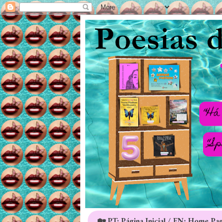
🏡 PT: Página Inicial / EN: Home Pa