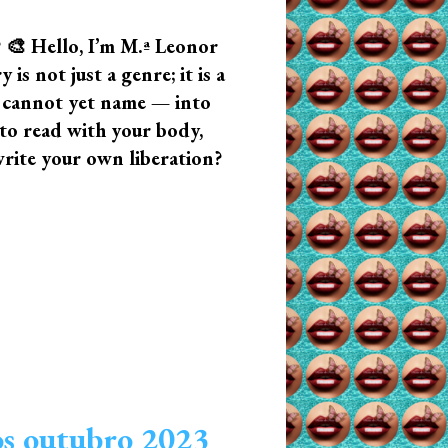
? 🎨 Hello, I’m M.ª Leonor
s not just a genre; it is a
u cannot yet name — into
n to read with your body,
write your own liberation?
cos outubro 2023