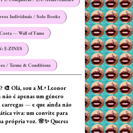
ivros Individuais / Solo Books
Costa — Wall of Fame
N: E-ZINES
es / Terms & Conditions
z? 🎨 Olá, sou a M.ª Leonor
ia não é apenas um género
e carregas — e que ainda não
tica viva: um convite para
tua própria voz. 🌸✨ Queres