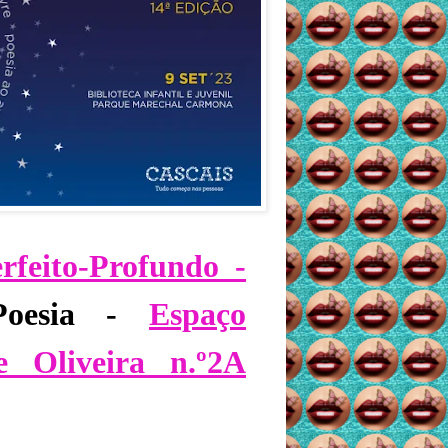
rfeito-Profundo -
oesia -
Espaço
 Oliveira n.º2A