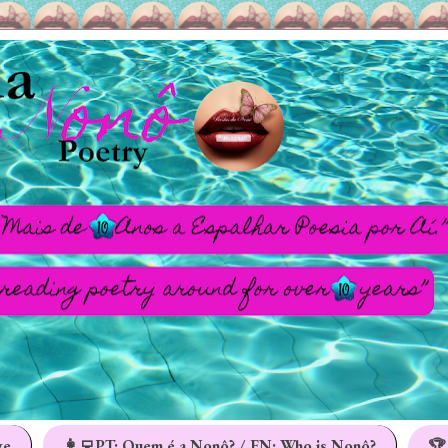
ge
👩‍💻PT: Quem é a Nonô? / EN: Who is Nonô?
🏆