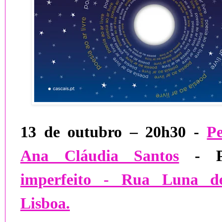
13 de outubro – 20h30 -
Pe
Ana Cláudia Santos
- P
imperfeito - Rua Luna de
Lisboa.