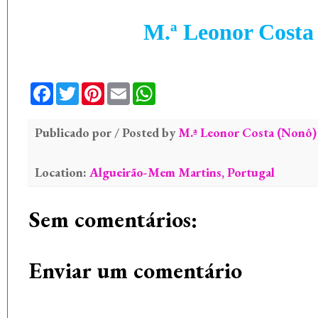
M
.ª
L
eonor
C
ost
F
T
P
E
W
a
w
i
m
h
c
i
n
a
a
e
t
t
i
t
Publicado por / Posted by
b
t
e
l
s
M.ª Leonor Costa (Nonô)
o
e
r
A
o
r
e
p
k
s
p
Location:
Algueirão-Mem Martins, Portugal
t
Sem comentários:
Enviar um comentário