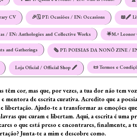
erary CV
🎉🗓️ PT: Ocasiões / EN: Occasions
📖🖋️ L
vas / EN: Anthologies and Collective Works
🌟M.ª Leonor 
nts and Gatherings
🗞️ PT: POESIAS DA NONÔ ZINE / E
📜 Termos e Condiçõ
Loja Oficial / Official Shop 🖋️
ras têm cor, mas que, por vezes, a tua dor não tem vo
e mentora de escrita curativa. Acredito que a poes
de libertação. Ajudo-te a transformar as emoções qu
ras que curam e libertam. Aqui, a escrita é uma prá
ares o que está preso e encontrares, finalmente, a 
ertação? Junta-te a mim e descobre como.