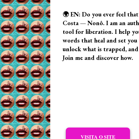
🌍 EN: Do you ever feel that
Costa — Nonô. I am an author
tool for liberation. I help
words that heal and set you f
unlock what is trapped, and
Join me and discover how.
VISITA O SITE