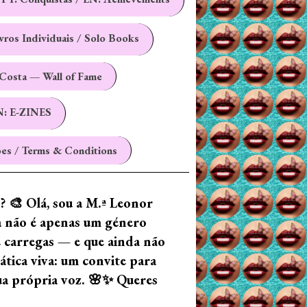
ivros Individuais / Solo Books
Costa — Wall of Fame
N: E-ZINES
es / Terms & Conditions
z? 🎨 Olá, sou a M.ª Leonor
ia não é apenas um género
e carregas — e que ainda não
tica viva: um convite para
tua própria voz. 🌸✨ Queres