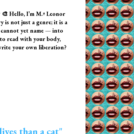
? 🎨 Hello, I’m M.ª Leonor
s not just a genre; it is a
u cannot yet name — into
n to read with your body,
write your own liberation?
ives than a cat"