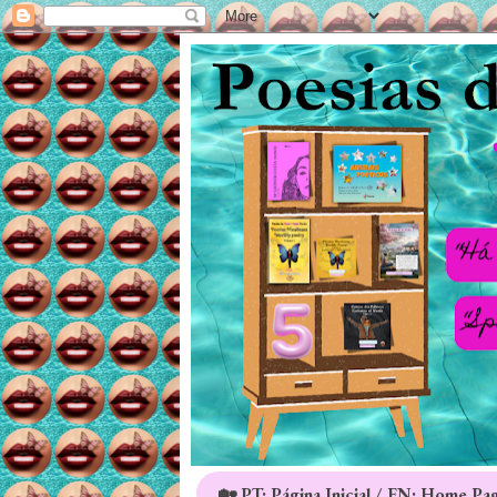
🏡 PT: Página Inicial / EN: Home Pa