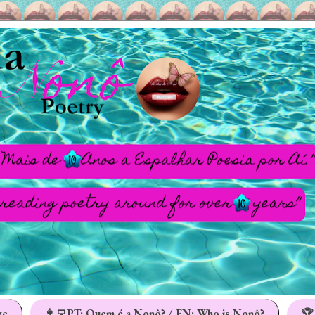
ge
👩‍💻PT: Quem é a Nonô? / EN: Who is Nonô?
🏆