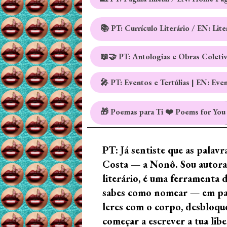
📚 PT: Currículo Literário / EN: Lit
📖🤝 PT: Antologias e Obras Coleti
🎤 PT: Eventos e Tertúlias | EN: Eve
🎁 Poemas para Ti ❤️ Poems for You
PT: Já sentiste que as palav
Costa — a Nonô. Sou autora 
literário, é uma ferramenta 
sabes como nomear — em palav
leres com o corpo, desbloque
começar a escrever a tua lib