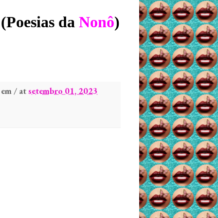
a
(Poesias da
N
onô
)
em / at
setembro 01, 2023