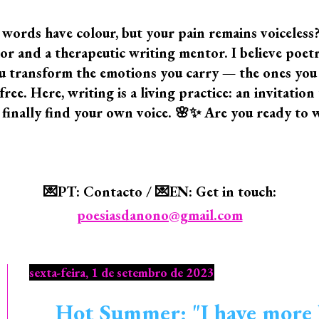
 words have colour, but your pain remains voiceless
 and a therapeutic writing mentor. I believe poetry i
 you transform the emotions you carry — the ones yo
ree. Here, writing is a living practice: an invitatio
 finally find your own voice. 🌸✨ Are you ready to 
💌PT: Contacto / 💌EN: Get in touch:
poesiasdanono@gmail.com
sexta-feira, 1 de setembro de 2023
Hot Summer: "I have more l