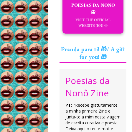
POESIAS DA NONÔ
🦋
VISIT THE OFFICIAL
WEBSITE (EN) 💋
Prenda para ti! 🎁/ A gift
for you! 🎁
Poesias da
Nonô Zine
PT:
"Recebe gratuitamente
a minha primeira Zine e
junta-te a mim nesta viagem
de escrita curativa e poesia.
Deixa aqui o teu e-mail e