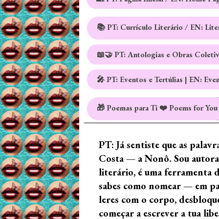
📚 PT: Currículo Literário / EN: Lit
📖🤝 PT: Antologias e Obras Coleti
🎤 PT: Eventos e Tertúlias | EN: Eve
🎁 Poemas para Ti ❤️ Poems for You
PT: Já sentiste que as palav
Costa — a Nonô. Sou autora 
literário, é uma ferramenta 
sabes como nomear — em palav
leres com o corpo, desbloque
começar a escrever a tua lib