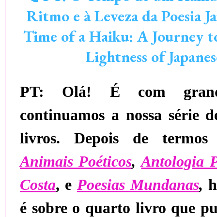
Ritmo e à Leveza da Poesia J
Time of a Haiku: A Journey 
Lightness of Japane
PT:
Olá! É com grande
continuamos a nossa série d
livros. Depois de termo
Animais Poéticos
,
Antologia 
Costa
, e
Poesias Mundanas
,
ho
é sobre o quarto livro que p