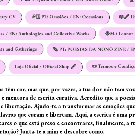
erary CV
🎉🗓️ PT: Ocasiões / EN: Occasions
📖🖋️ L
vas / EN: Anthologies and Collective Works
🌟M.ª Leonor 
nts and Gatherings
🗞️ PT: POESIAS DA NONÔ ZINE / E
📜 Termos e Condiçõ
Loja Oficial / Official Shop 🖋️
ras têm cor, mas que, por vezes, a tua dor não tem vo
e mentora de escrita curativa. Acredito que a poes
de libertação. Ajudo-te a transformar as emoções qu
ras que curam e libertam. Aqui, a escrita é uma prá
ares o que está preso e encontrares, finalmente, a 
ertação? Junta-te a mim e descobre como.