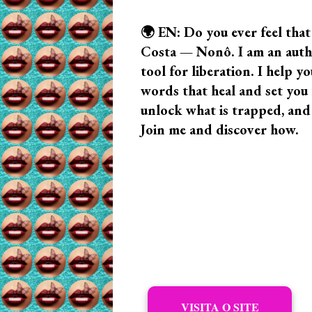
🌍 EN: Do you ever feel that
Costa — Nonô. I am an author
tool for liberation. I help
words that heal and set you f
unlock what is trapped, and
Join me and discover how.
VISITA O SITE