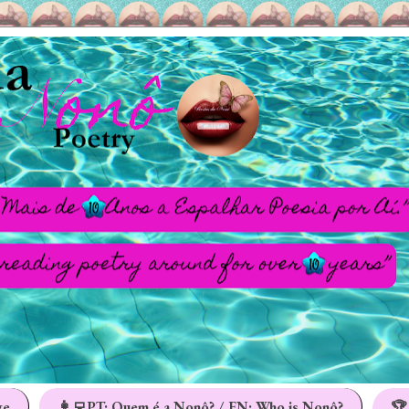
ge
👩‍💻PT: Quem é a Nonô? / EN: Who is Nonô?
🏆