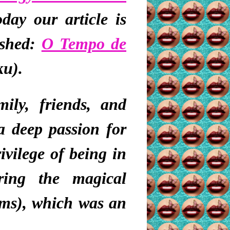
oday our article is
ished:
O Tempo de
ku).
ly, friends, and
 a
deep passion for
rivilege of being in
ring the magical
oms), which was an