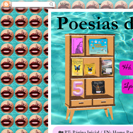
🏡 PT: Página Inicial / EN: Home Pa