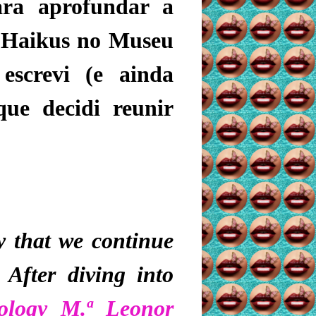
ra aprofundar a
 Haikus no Museu
 escrevi (e ainda
que decidi reunir
oy that we continue
 After diving into
ology M.ª Leonor