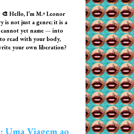
? 🎨 Hello, I’m M.ª Leonor
s not just a genre; it is a
u cannot yet name — into
n to read with your body,
write your own liberation?
: Uma Viagem ao