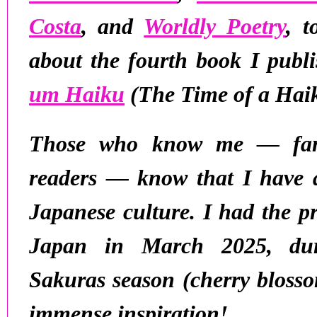
Costa
, and
Worldly Poetry
, t
about the fourth book I publ
um Haiku
(The Time of a Hai
Those who know me — fami
readers — know that I have
Japanese culture
. I had the p
Japan in March 2025
, du
Sakuras
season (cherry bloss
immense inspiration!