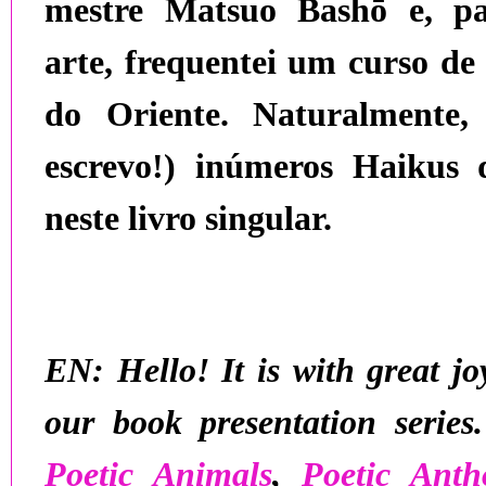
mestre
Matsuo Bashō
e, pa
arte, frequentei um
curso de
do Oriente
. Naturalmente,
escrevo!) inúmeros Haikus 
neste livro singular.
EN:
Hello! It is with great j
our book presentation series.
Poetic Animals
,
Poetic Anth