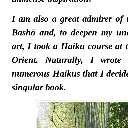
I am also a great admirer of
Bashō
and, to deepen my und
art, I took a
Haiku course at 
Orient
. Naturally, I wrote (
numerous Haikus that I decide
singular book.