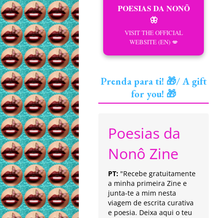
POESIAS DA NONÔ
🦋
VISIT THE OFFICIAL
WEBSITE (EN) 💋
Prenda para ti! 🎁/ A gift
for you! 🎁
Poesias da
Nonô Zine
PT:
"Recebe gratuitamente
a minha primeira Zine e
junta-te a mim nesta
viagem de escrita curativa
e poesia. Deixa aqui o teu