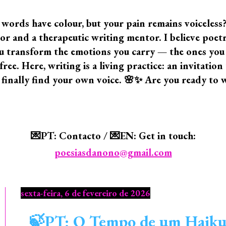
 words have colour, but your pain remains voiceless
 and a therapeutic writing mentor. I believe poetry i
 you transform the emotions you carry — the ones yo
ree. Here, writing is a living practice: an invitatio
 finally find your own voice. 🌸✨ Are you ready to 
💌PT: Contacto / 💌EN: Get in touch:
poesiasdanono@gmail.com
sexta-feira, 6 de fevereiro de 2026
🍃PT: O Tempo de um Haiku