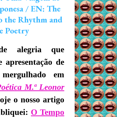
aponesa / EN: The
to the Rhythm and
se Poetry
 alegria que
e apresentação de
s mergulhado em
Poética M.ª Leonor
je o nosso artigo
ubliquei:
O Tempo