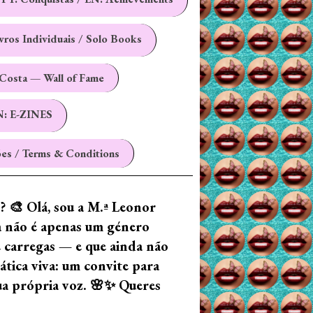
ivros Individuais / Solo Books
Costa — Wall of Fame
N: E-ZINES
es / Terms & Conditions
z? 🎨 Olá, sou a M.ª Leonor
ia não é apenas um género
e carregas — e que ainda não
tica viva: um convite para
tua própria voz. 🌸✨ Queres