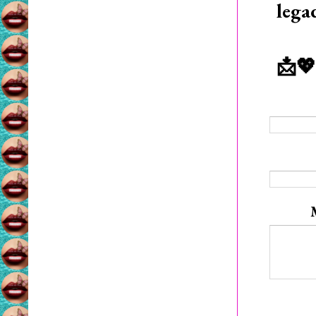
lega
📩💖