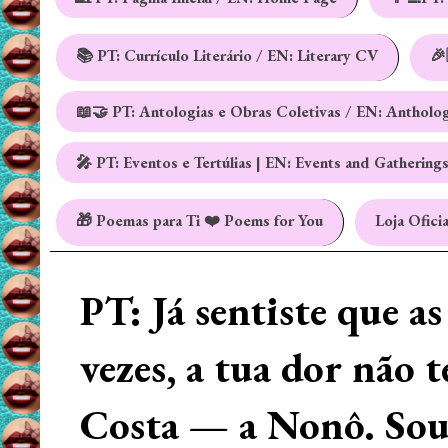
📚 PT: Currículo Literário / EN: Literary CV
🎉
📖🤝 PT: Antologias e Obras Coletivas / EN: Antholo
🎤 PT: Eventos e Tertúlias | EN: Events and Gathering
🎁 Poemas para Ti ❤️ Poems for You
Loja Oficia
PT: Já sentiste que a
vezes, a tua dor não 
Costa — a Nonô. Sou 