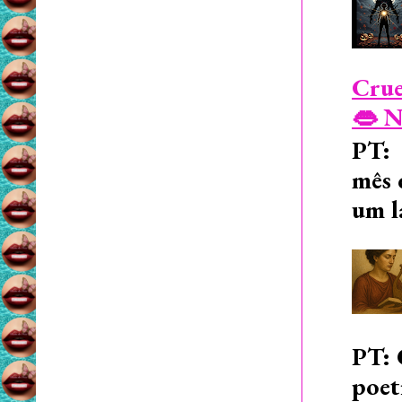
Crue
👄 N
PT: 
mês 
um l
PT: 
poet