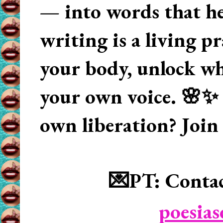
— into words that hea
writing is a living p
your body, unlock wha
your own voice. 🌸✨ 
own liberation? Join
💌PT: Contac
poesia