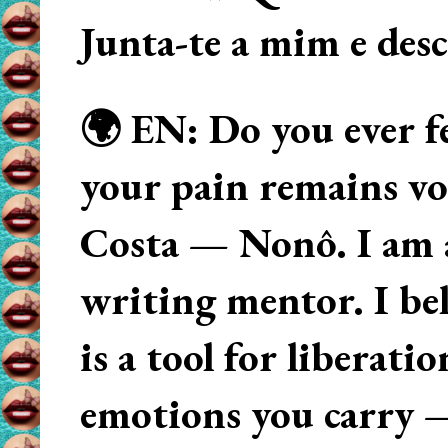
Junta-te a mim e des
🌍 EN: Do you ever fe
your pain remains voi
Costa — Nonô. I am 
writing mentor. I beli
is a tool for liberati
emotions you carry 