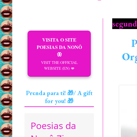
segund
VISITA O SITE
P
POESIAS DA NONÔ
Org
🦋
VISIT THE OFFICIAL
WEBSITE (EN) 💋
Prenda para ti! 🎁/ A gift
for you! 🎁
Poesias da