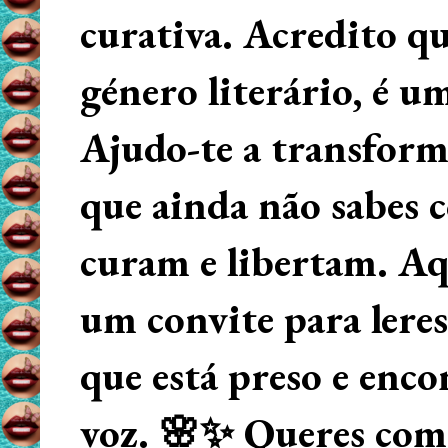
curativa. Acredito q
género literário, é u
Ajudo-te a transform
que ainda não sabes
curam e libertam. Aqu
um convite para lere
que está preso e enco
voz. 🌸✨ Queres começ