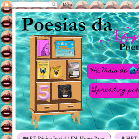
🏡 PT: Página Inicial / EN: Home Page
👩‍💻PT