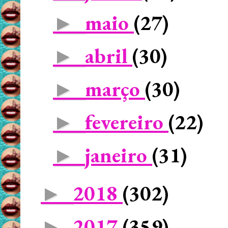
maio
(27)
►
abril
(30)
►
março
(30)
►
fevereiro
(22)
►
janeiro
(31)
►
2018
(302)
►
2017
(359)
►