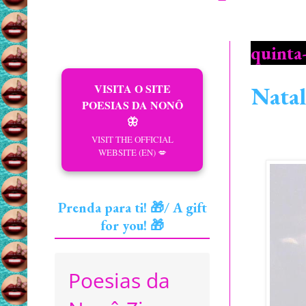
quinta
VISITA O SITE
Natal
POESIAS DA NONÔ
🦋
VISIT THE OFFICIAL
WEBSITE (EN) 💋
Prenda para ti! 🎁/ A gift
for you! 🎁
Poesias da