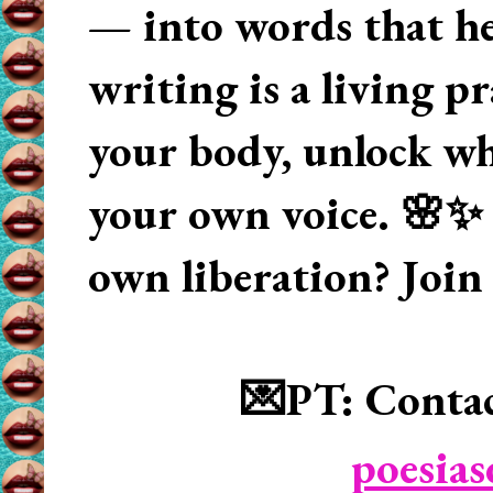
— into words that hea
writing is a living p
your body, unlock wha
your own voice. 🌸✨ 
own liberation? Join
💌PT: Contac
poesia