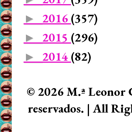
2016
(357)
►
2015
(296)
►
2014
(82)
►
© 2026 M.ª Leonor C
reservados. | All Ri