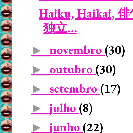
Haiku, Haikai, 俳句
独立...
novembro
(30)
►
outubro
(30)
►
setembro
(17)
►
julho
(8)
►
junho
(22)
►