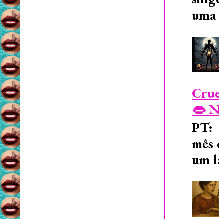
uma 
Crue
👄 N
PT: 
mês 
um l