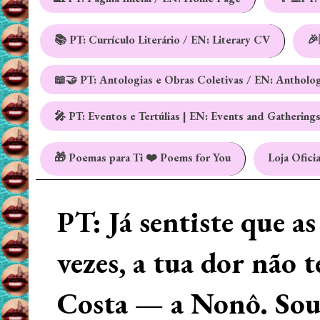
📚 PT: Currículo Literário / EN: Literary CV
🎉
📖🤝 PT: Antologias e Obras Coletivas / EN: Antholo
🎤 PT: Eventos e Tertúlias | EN: Events and Gathering
🎁 Poemas para Ti ❤️ Poems for You
Loja Oficia
PT: Já sentiste que a
vezes, a tua dor não 
Costa — a Nonô. Sou 