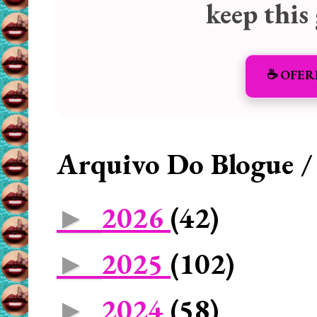
keep this
☕️ OFER
Arquivo Do Blogue /
2026
(42)
►
2025
(102)
►
2024
(58)
►