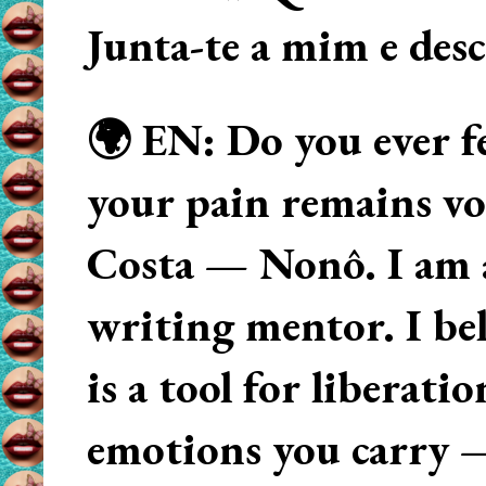
Junta-te a mim e des
🌍 EN: Do you ever fe
your pain remains voi
Costa — Nonô. I am 
writing mentor. I beli
is a tool for liberati
emotions you carry 