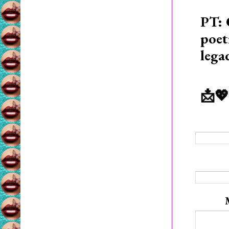
PT: 
poet
lega
📩💖