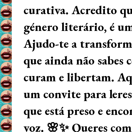
curativa. Acredito q
género literário, é u
Ajudo-te a transform
que ainda não sabes
curam e libertam. Aqu
um convite para lere
que está preso e enco
voz. 🌸✨ Queres começ