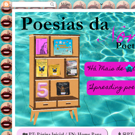
🏡 PT: Página Inicial / EN: Home Page
👩‍💻PT