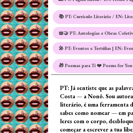
📚 PT: Currículo Literário / EN: Lit
📖🤝 PT: Antologias e Obras Coleti
🎤 PT: Eventos e Tertúlias | EN: Eve
🎁 Poemas para Ti ❤️ Poems for You
PT: Já sentiste que as palav
Costa — a Nonô. Sou autora 
literário, é uma ferramenta 
sabes como nomear — em palav
leres com o corpo, desbloque
começar a escrever a tua lib