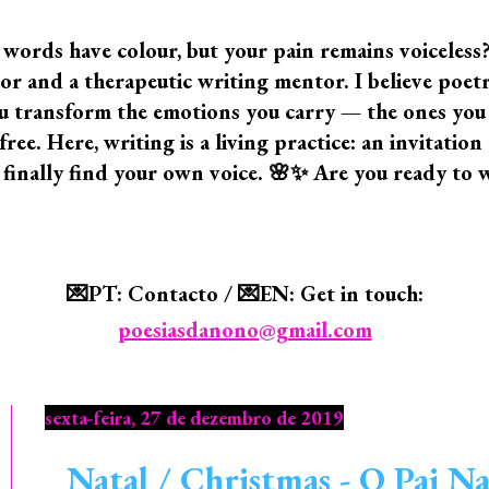
 words have colour, but your pain remains voiceless
 and a therapeutic writing mentor. I believe poetry i
 you transform the emotions you carry — the ones yo
ree. Here, writing is a living practice: an invitatio
 finally find your own voice. 🌸✨ Are you ready to 
💌PT: Contacto / 💌EN: Get in touch:
poesiasdanono@gmail.com
sexta-feira, 27 de dezembro de 2019
Natal / Christmas - O Pai Na