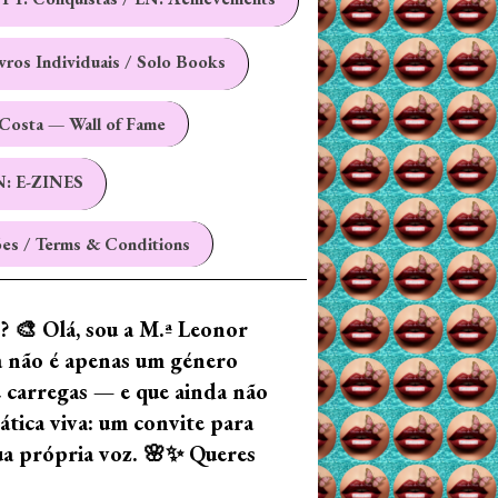
ivros Individuais / Solo Books
Costa — Wall of Fame
N: E-ZINES
es / Terms & Conditions
z? 🎨 Olá, sou a M.ª Leonor
ia não é apenas um género
e carregas — e que ainda não
tica viva: um convite para
tua própria voz. 🌸✨ Queres