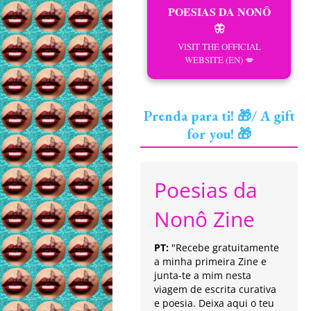
POESIAS DA NONÔ
🦋
VISIT THE OFFICIAL
WEBSITE (EN) 💋
Prenda para ti! 🎁/ A gift
for you! 🎁
Poesias da
Nonô Zine
PT:
"Recebe gratuitamente
a minha primeira Zine e
junta-te a mim nesta
viagem de escrita curativa
e poesia. Deixa aqui o teu