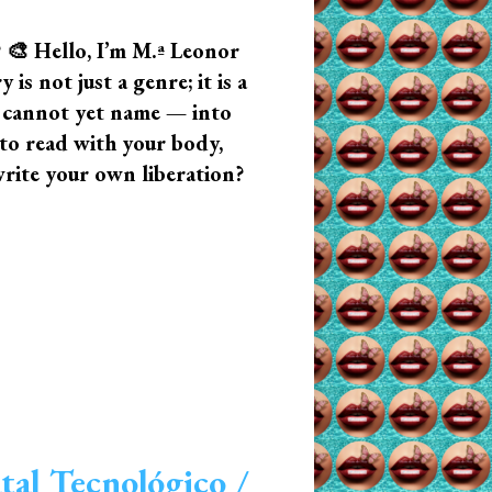
? 🎨 Hello, I’m M.ª Leonor
s not just a genre; it is a
u cannot yet name — into
n to read with your body,
write your own liberation?
tal Tecnológico /