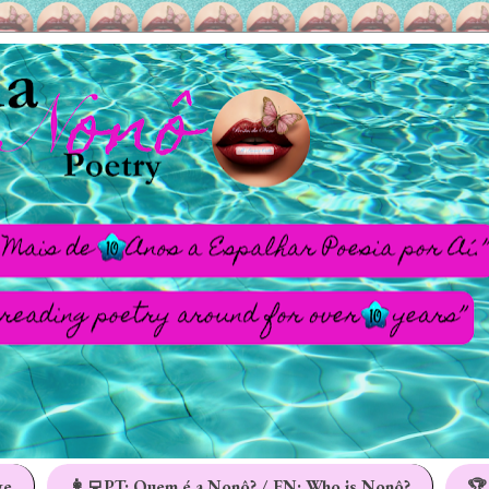
ge
👩‍💻PT: Quem é a Nonô? / EN: Who is Nonô?
🏆