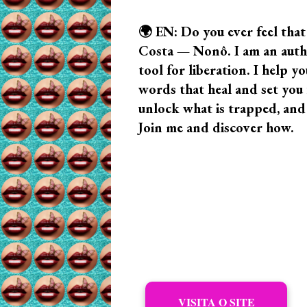
🌍 EN: Do you ever feel that
Costa — Nonô. I am an author
tool for liberation. I help
words that heal and set you f
unlock what is trapped, and
Join me and discover how.
VISITA O SITE