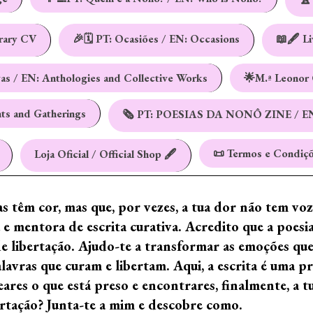
erary CV
🎉🗓️ PT: Ocasiões / EN: Occasions
📖🖋️ L
vas / EN: Anthologies and Collective Works
🌟M.ª Leonor 
nts and Gatherings
🗞️ PT: POESIAS DA NONÔ ZINE / E
📜 Termos e Condiçõ
Loja Oficial / Official Shop 🖋️
ras têm cor, mas que, por vezes, a tua dor não tem vo
e mentora de escrita curativa. Acredito que a poes
de libertação. Ajudo-te a transformar as emoções qu
ras que curam e libertam. Aqui, a escrita é uma prá
ares o que está preso e encontrares, finalmente, a 
ertação? Junta-te a mim e descobre como.