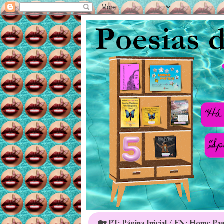
🏡 PT: Página Inicial / EN: Home Pa