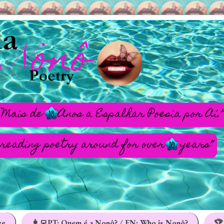
ge
👩‍💻PT: Quem é a Nonô? / EN: Who is Nonô?
🏆