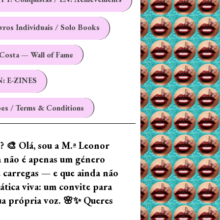
ivros Individuais / Solo Books
Costa — Wall of Fame
N: E-ZINES
es / Terms & Conditions
z? 🎨 Olá, sou a M.ª Leonor
ia não é apenas um género
e carregas — e que ainda não
tica viva: um convite para
tua própria voz. 🌸✨ Queres