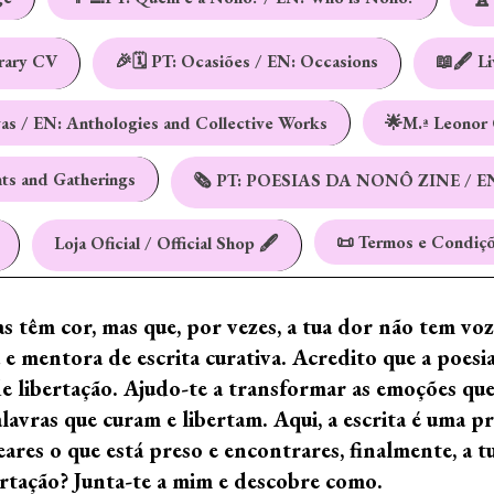
erary CV
🎉🗓️ PT: Ocasiões / EN: Occasions
📖🖋️ L
vas / EN: Anthologies and Collective Works
🌟M.ª Leonor 
nts and Gatherings
🗞️ PT: POESIAS DA NONÔ ZINE / E
📜 Termos e Condiçõ
Loja Oficial / Official Shop 🖋️
ras têm cor, mas que, por vezes, a tua dor não tem vo
e mentora de escrita curativa. Acredito que a poes
de libertação. Ajudo-te a transformar as emoções qu
ras que curam e libertam. Aqui, a escrita é uma prá
ares o que está preso e encontrares, finalmente, a 
ertação? Junta-te a mim e descobre como.