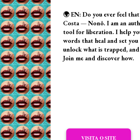
🌍 EN: Do you ever feel that
Costa — Nonô. I am an author
tool for liberation. I help
words that heal and set you f
unlock what is trapped, and
Join me and discover how.
VISITA O SITE