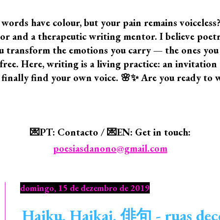
 words have colour, but your pain remains voiceless
 and a therapeutic writing mentor. I believe poetry i
 you transform the emotions you carry — the ones yo
ree. Here, writing is a living practice: an invitatio
 finally find your own voice. 🌸✨ Are you ready to 
💌PT: Contacto / 💌EN: Get in touch:
poesiasdanono@gmail.com
domingo, 15 de dezembro de 2019
Haiku, Haikai, 俳句 - ruas 