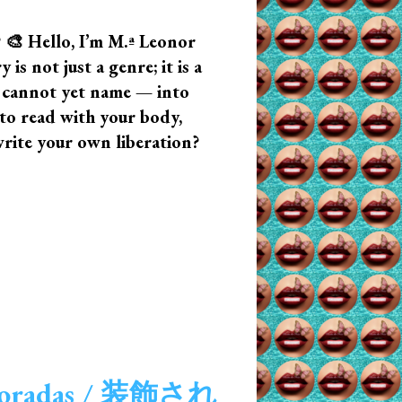
? 🎨 Hello, I’m M.ª Leonor
s not just a genre; it is a
u cannot yet name — into
n to read with your body,
write your own liberation?
decoradas / 装飾され