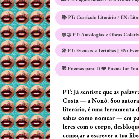
📚 PT: Currículo Literário / EN: Lit
📖🤝 PT: Antologias e Obras Coleti
🎤 PT: Eventos e Tertúlias | EN: Eve
🎁 Poemas para Ti ❤️ Poems for You
PT: Já sentiste que as palav
Costa — a Nonô. Sou autora 
literário, é uma ferramenta 
sabes como nomear — em palav
leres com o corpo, desbloque
começar a escrever a tua lib