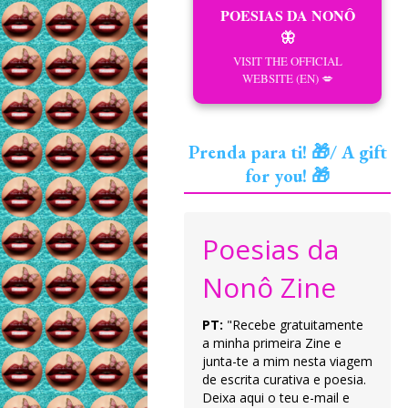
POESIAS DA NONÔ
🦋
VISIT THE OFFICIAL
WEBSITE (EN) 💋
Prenda para ti! 🎁/ A gift
for you! 🎁
Poesias da
Nonô Zine
PT:
"Recebe gratuitamente
a minha primeira Zine e
junta-te a mim nesta viagem
de escrita curativa e poesia.
Deixa aqui o teu e-mail e