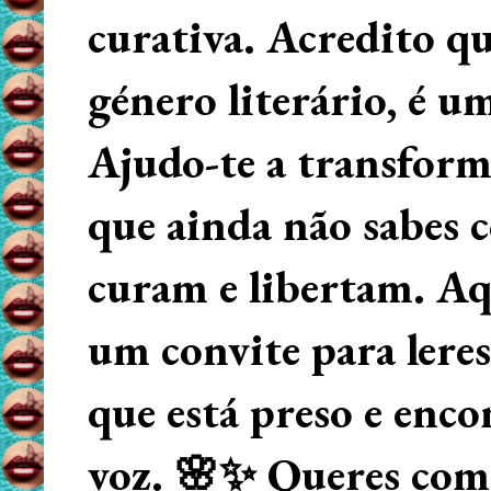
curativa. Acredito q
género literário, é u
Ajudo-te a transform
que ainda não sabes
curam e libertam. Aqu
um convite para lere
que está preso e enco
voz. 🌸✨ Queres começ