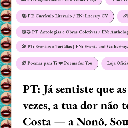
📚 PT: Currículo Literário / EN: Literary CV
🎉
📖🤝 PT: Antologias e Obras Coletivas / EN: Antholo
🎤 PT: Eventos e Tertúlias | EN: Events and Gathering
🎁 Poemas para Ti ❤️ Poems for You
Loja Oficia
PT: Já sentiste que a
vezes, a tua dor não 
Costa — a Nonô. Sou 