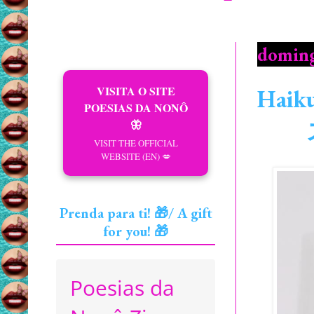
doming
VISITA O SITE
Haiku
POESIAS DA NONÔ
🦋
VISIT THE OFFICIAL
WEBSITE (EN) 💋
Prenda para ti! 🎁/ A gift
for you! 🎁
Poesias da