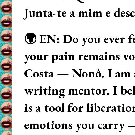
Junta-te a mim e des
🌍 EN: Do you ever fe
your pain remains voi
Costa — Nonô. I am 
writing mentor. I beli
is a tool for liberati
emotions you carry 