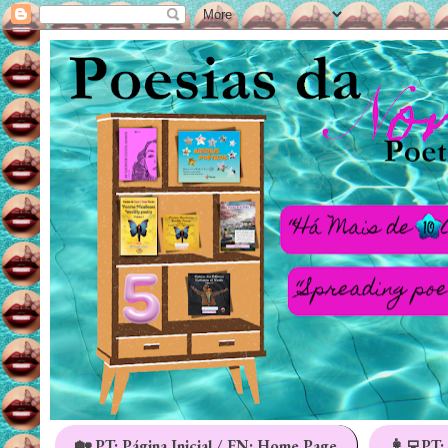
🏡 PT: Página Inicial / EN: Home Page
👩‍💻PT