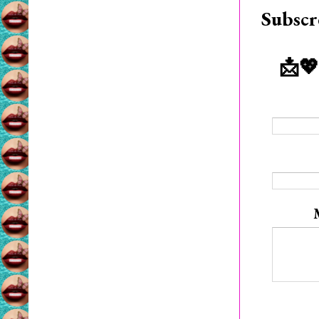
Subscr
📩💖