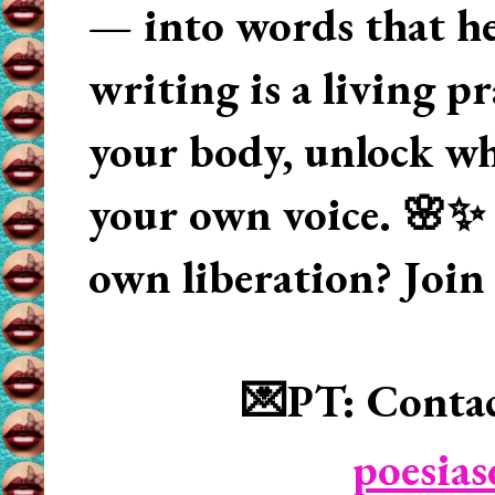
— into words that hea
writing is a living p
your body, unlock wha
your own voice. 🌸✨ 
own liberation? Join
💌PT: Contac
poesia