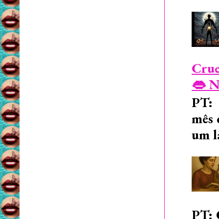
Crue
👄 N
PT: 
mês 
um l
PT: 