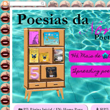
🏡 PT: Página Inicial / EN: Home Page
👩‍💻PT