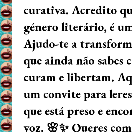
curativa. Acredito q
género literário, é u
Ajudo-te a transform
que ainda não sabes
curam e libertam. Aqu
um convite para lere
que está preso e enco
voz. 🌸✨ Queres começ