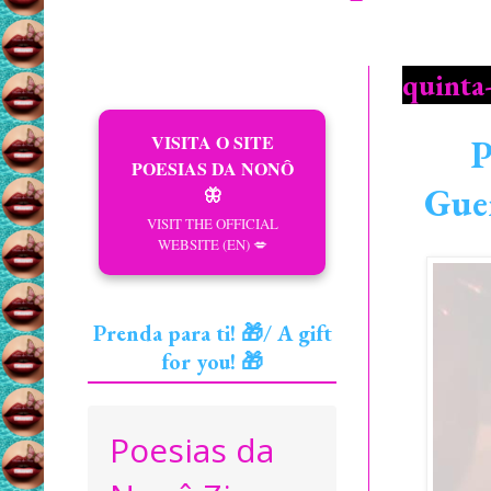
quinta-
VISITA O SITE
P
POESIAS DA NONÔ
Guer
🦋
VISIT THE OFFICIAL
WEBSITE (EN) 💋
Prenda para ti! 🎁/ A gift
for you! 🎁
Poesias da