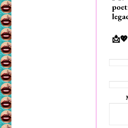
poet
lega
📩💖