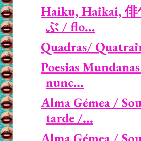
Haiku, Haikai, 
ぶ / flo...
Quadras/ Quatrains
Poesias Mundanas 
nunc...
Alma Gémea / Sou
tarde /...
Alma Gémea / Soulm