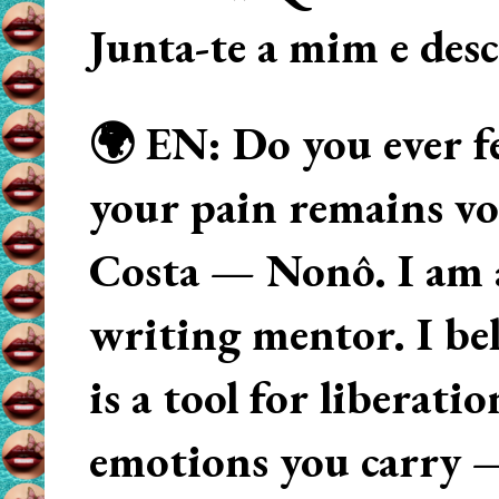
Junta-te a mim e des
🌍 EN: Do you ever fe
your pain remains voi
Costa — Nonô. I am 
writing mentor. I beli
is a tool for liberati
emotions you carry 