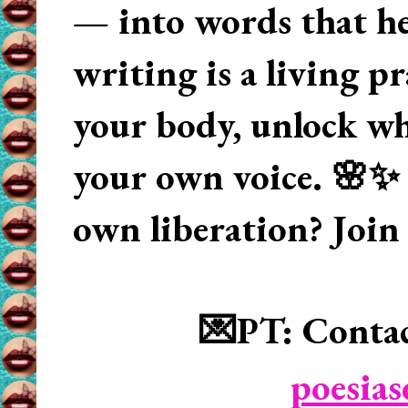
— into words that hea
writing is a living p
your body, unlock wha
your own voice. 🌸✨ 
own liberation? Join
💌PT: Contac
poesia