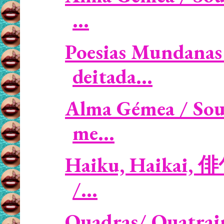
...
Poesias Mundanas 
deitada...
Alma Gémea / Soul
me...
Haiku, Haikai, 俳句 
/...
Quadras/ Quatrain