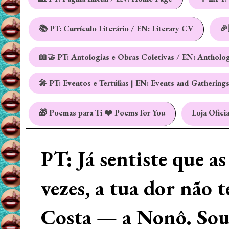
📚 PT: Currículo Literário / EN: Literary CV
🎉
📖🤝 PT: Antologias e Obras Coletivas / EN: Antholo
🎤 PT: Eventos e Tertúlias | EN: Events and Gathering
🎁 Poemas para Ti ❤️ Poems for You
Loja Oficia
PT: Já sentiste que a
vezes, a tua dor não 
Costa — a Nonô. Sou 