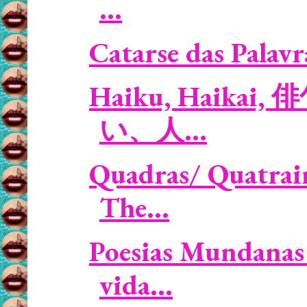
...
Catarse das Palavra
Haiku, Haikai, 俳句
い、人...
Quadras/ Quatrain
The...
Poesias Mundanas 
vida...