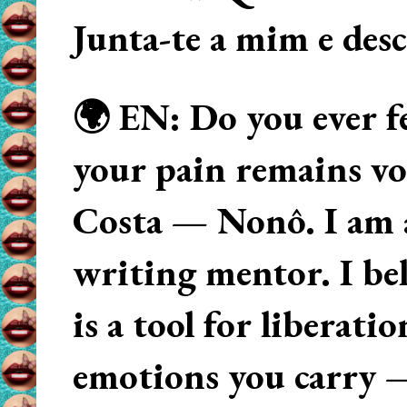
Junta-te a mim e des
🌍 EN: Do you ever fe
your pain remains voi
Costa — Nonô. I am 
writing mentor. I beli
is a tool for liberati
emotions you carry 