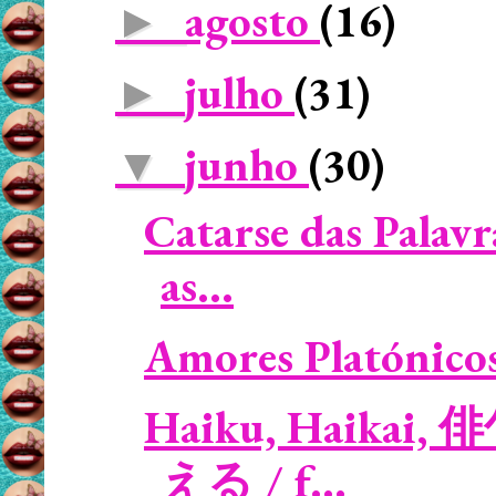
agosto
(16)
►
julho
(31)
►
junho
(30)
▼
Catarse das Palav
as...
Amores Platónicos /
Haiku, Haikai, 
える / f...