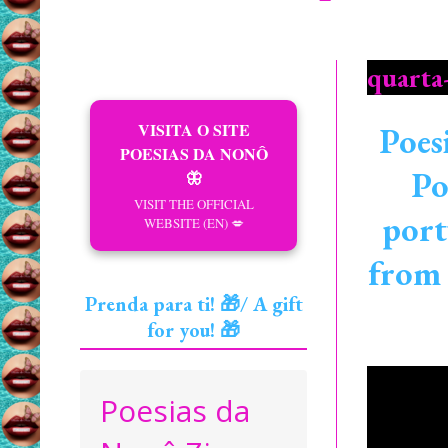
quarta-
VISITA O SITE
Poes
POESIAS DA NONÔ
Po
🦋
VISIT THE OFFICIAL
port
WEBSITE (EN) 💋
from 
Prenda para ti! 🎁/ A gift
for you! 🎁
Poesias da