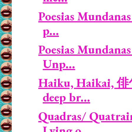
Poesias Mundanas 
p...
Poesias Mundanas 
Unp...
Haiku, Haikai, 俳
deep br...
Quadras/ Quatrai
Lying o...