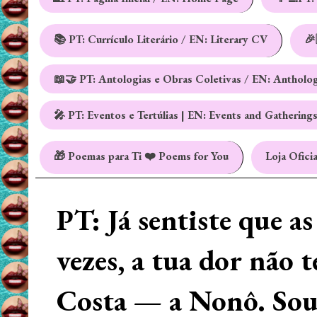
📚 PT: Currículo Literário / EN: Literary CV
🎉
📖🤝 PT: Antologias e Obras Coletivas / EN: Antholo
🎤 PT: Eventos e Tertúlias | EN: Events and Gathering
🎁 Poemas para Ti ❤️ Poems for You
Loja Oficia
PT: Já sentiste que a
vezes, a tua dor não 
Costa — a Nonô. Sou 