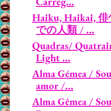
Carreg...
Haiku, Haikai, 俳
での人類 / ...
Quadras/ Quatrain
Light ...
Alma Gémea / Sou
amor /...
Alma Gêmea / Sou