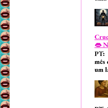
Crue
👄 N
PT: 
mês 
um l