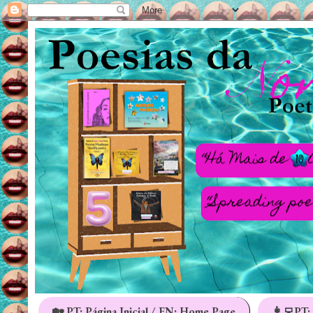
🏡 PT: Página Inicial / EN: Home Page
👩‍💻PT