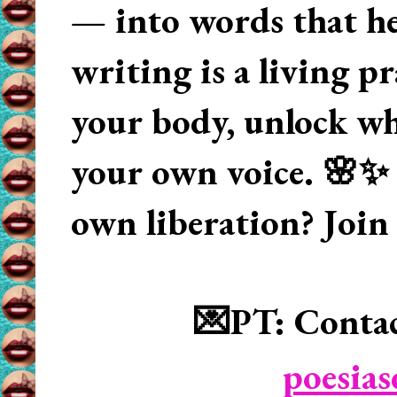
— into words that hea
writing is a living p
your body, unlock wha
your own voice. 🌸✨ 
own liberation? Join
💌PT: Contac
poesia