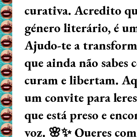
curativa. Acredito q
género literário, é u
Ajudo-te a transform
que ainda não sabes
curam e libertam. Aqu
um convite para lere
que está preso e enco
voz. 🌸✨ Queres começ