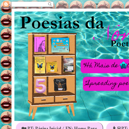
🏡 PT: Página Inicial / EN: Home Page
👩‍💻PT