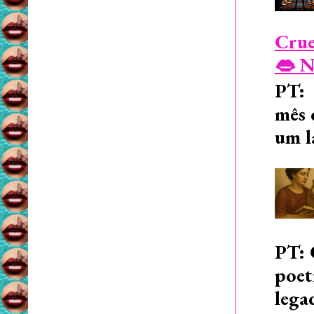
Crue
👄 N
PT: 
mês 
um l
PT: 
poet
lega