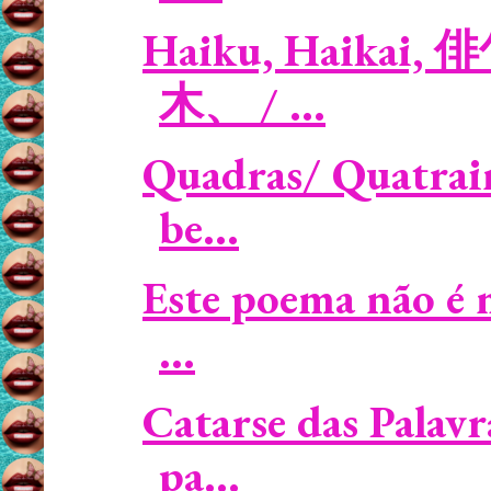
Haiku, Haikai, 俳
木、 / ...
Quadras/ Quatrain
be...
Este poema não é 
...
Catarse das Palavr
pa...