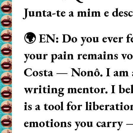
Junta-te a mim e des
🌍 EN: Do you ever fe
your pain remains voi
Costa — Nonô. I am 
writing mentor. I beli
is a tool for liberati
emotions you carry 