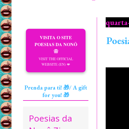
quarta
VISITA O SITE
Poesi
POESIAS DA NONÔ
🦋
VISIT THE OFFICIAL
WEBSITE (EN) 💋
Prenda para ti! 🎁/ A gift
for you! 🎁
Poesias da