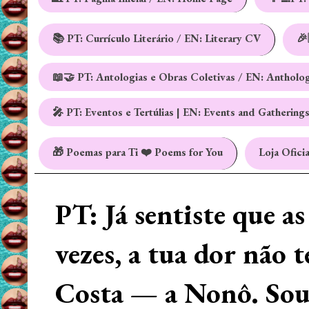
📚 PT: Currículo Literário / EN: Literary CV
🎉
📖🤝 PT: Antologias e Obras Coletivas / EN: Antholo
🎤 PT: Eventos e Tertúlias | EN: Events and Gathering
🎁 Poemas para Ti ❤️ Poems for You
Loja Oficia
PT: Já sentiste que a
vezes, a tua dor não 
Costa — a Nonô. Sou 