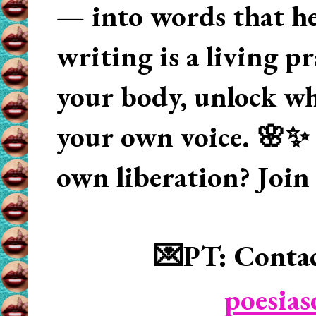
— into words that hea
writing is a living p
your body, unlock wha
your own voice. 🌸✨ 
own liberation? Join
💌PT: Contac
poesia