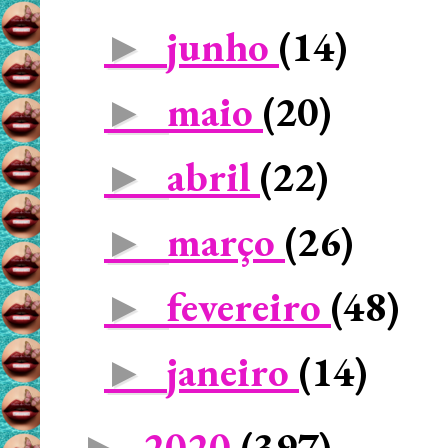
junho
(14)
►
maio
(20)
►
abril
(22)
►
março
(26)
►
fevereiro
(48)
►
janeiro
(14)
►
2020
(397)
►