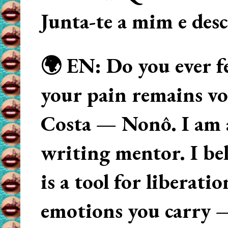
Junta-te a mim e des
🌍 EN: Do you ever fe
your pain remains voi
Costa — Nonô. I am 
writing mentor. I beli
is a tool for liberati
emotions you carry 