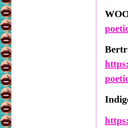
WO
poeti
Bert
https
poeti
Indig
https