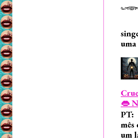
sing
uma 
Crue
👄 N
PT: 
mês 
um l