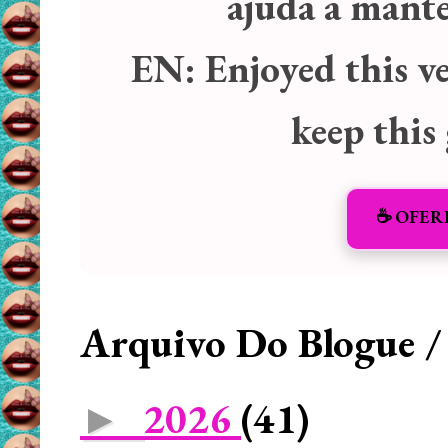
ajuda a manter
EN:
Enjoyed this v
keep this
☕️ OFER
Arquivo Do Blogue /
2026
(41)
►