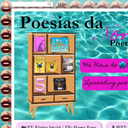
🏡 PT: Página Inicial / EN: Home Page
👩‍💻PT