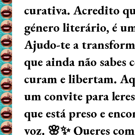
curativa. Acredito q
género literário, é u
Ajudo-te a transform
que ainda não sabes
curam e libertam. Aqu
um convite para lere
que está preso e enco
voz. 🌸✨ Queres começ