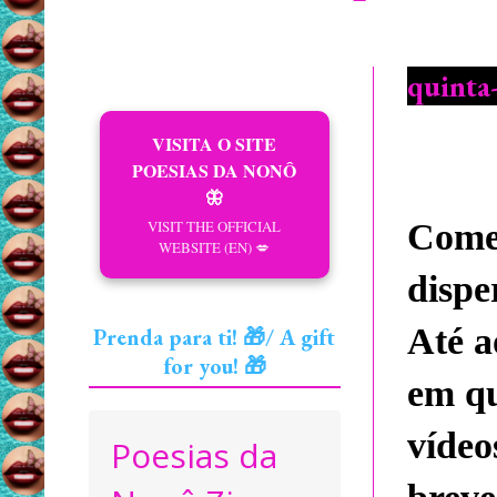
quinta-
VISITA O SITE
POESIAS DA NONÔ
🦋
VISIT THE OFFICIAL
Começ
WEBSITE (EN) 💋
dispe
Até a
Prenda para ti! 🎁/ A gift
for you! 🎁
em qu
vídeo
Poesias da