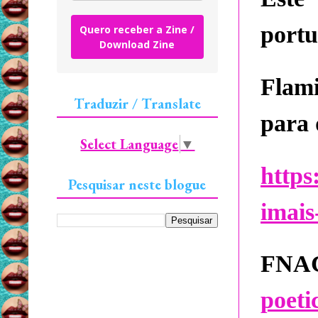
portu
Quero receber a Zine /
Download Zine
Flam
Traduzir / Translate
para 
Select Language
▼
https
Pesquisar neste blogue
imais
F
poet