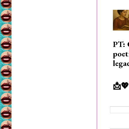
PT: 
poet
lega
📩💖