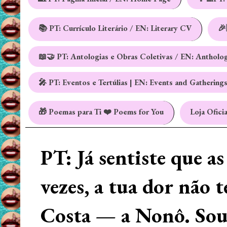
📚 PT: Currículo Literário / EN: Literary CV
🎉
📖🤝 PT: Antologias e Obras Coletivas / EN: Antholo
🎤 PT: Eventos e Tertúlias | EN: Events and Gathering
🎁 Poemas para Ti ❤️ Poems for You
Loja Oficia
PT: Já sentiste que a
vezes, a tua dor não 
Costa — a Nonô. Sou 