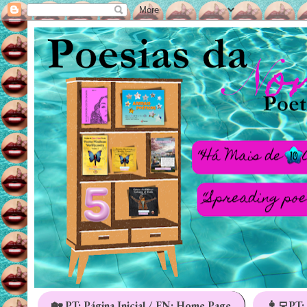
🏡 PT: Página Inicial / EN: Home Page
👩‍💻PT