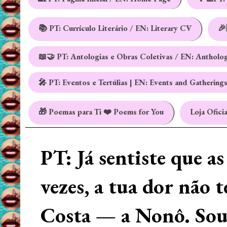
📚 PT: Currículo Literário / EN: Literary CV
🎉
📖🤝 PT: Antologias e Obras Coletivas / EN: Antholo
🎤 PT: Eventos e Tertúlias | EN: Events and Gathering
🎁 Poemas para Ti ❤️ Poems for You
Loja Oficia
PT: Já sentiste que a
vezes, a tua dor não 
Costa — a Nonô. Sou 