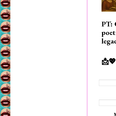
PT: 
poet
lega
📩💖