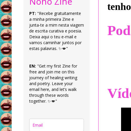
Nonô Zine
tenho
PT:
"Recebe gratuitamente
a minha primeira Zine e
junta-te a mim nesta viagem
Pod
de escrita curativa e poesia.
Deixa aqui o teu e-mail e
vamos caminhar juntos por
estas palavras. ✨💋"
EN:
"Get my first Zine for
free and join me on this
journey of healing writing
and poetry. Leave your
Víd
email here, and let’s walk
through these words
together. ✨💋"