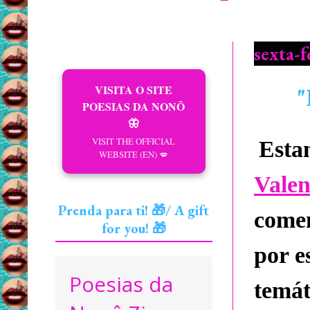
sexta-f
VISITA O SITE
"
POESIAS DA NONÔ
🦋
VISIT THE OFFICIAL
Esta
WEBSITE (EN) 💋
Vale
Prenda para ti! 🎁/ A gift
come
for you! 🎁
por e
Poesias da
temát