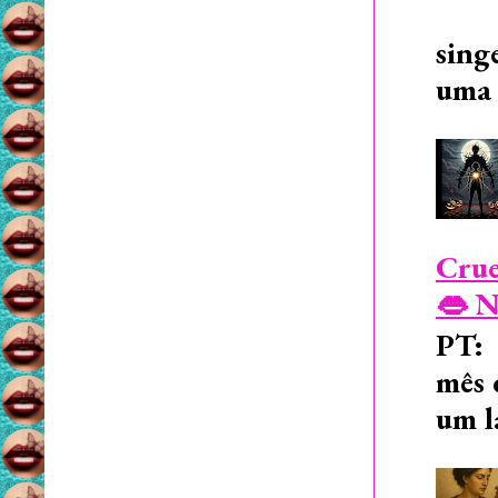
sing
uma 
Crue
👄 N
PT: 
mês 
um l