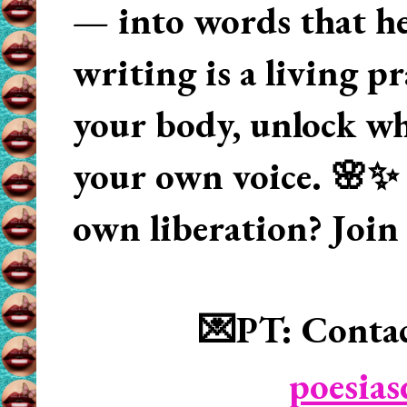
— into words that hea
writing is a living p
your body, unlock wha
your own voice. 🌸✨ 
own liberation? Join
💌PT: Contac
poesia