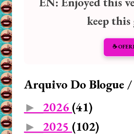
EN:
Enjoyed this v
keep this
☕️ OFER
Arquivo Do Blogue /
2026
(41)
►
2025
(102)
►