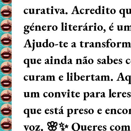
curativa. Acredito q
género literário, é u
Ajudo-te a transform
que ainda não sabes
curam e libertam. Aqu
um convite para lere
que está preso e enco
voz. 🌸✨ Queres começ