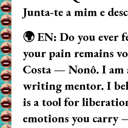
Junta-te a mim e des
🌍 EN: Do you ever fe
your pain remains voi
Costa — Nonô. I am 
writing mentor. I beli
is a tool for liberati
emotions you carry 