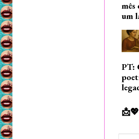
mês 
um l
PT: 
poet
lega
📩💖