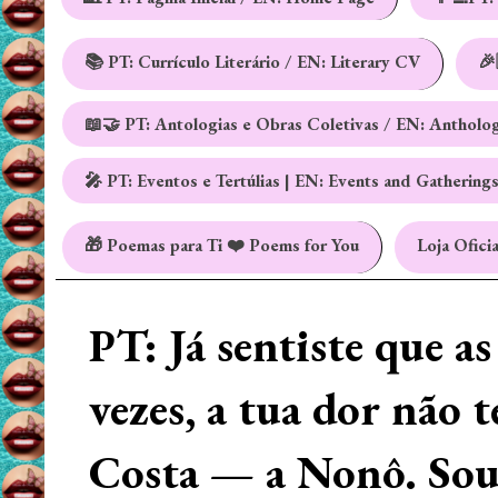
📚 PT: Currículo Literário / EN: Literary CV
🎉
📖🤝 PT: Antologias e Obras Coletivas / EN: Antholo
🎤 PT: Eventos e Tertúlias | EN: Events and Gathering
🎁 Poemas para Ti ❤️ Poems for You
Loja Oficia
PT: Já sentiste que a
vezes, a tua dor não 
Costa — a Nonô. Sou 