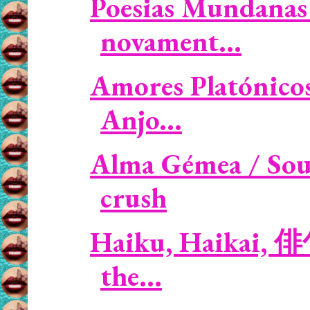
Poesias Mundanas 
novament...
Amores Platónicos 
Anjo...
Alma Gémea / Soul
crush
Haiku, Haikai, 俳
the...