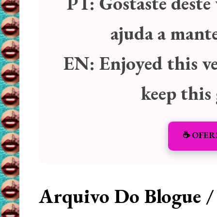
PT:
Gostaste deste 
ajuda a manter
EN:
Enjoyed this v
keep this
☕️ OFER
Arquivo Do Blogue /