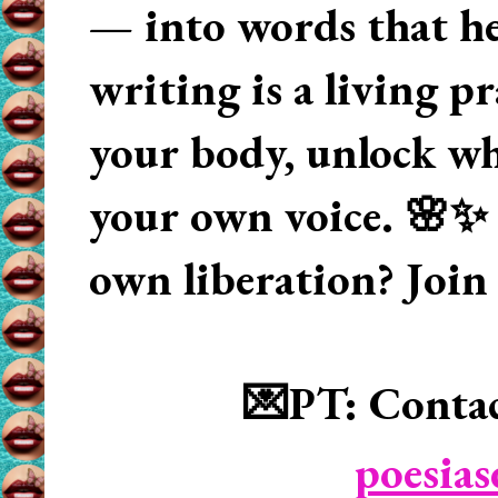
— into words that hea
writing is a living p
your body, unlock wha
your own voice. 🌸✨ 
own liberation? Join
💌PT: Contac
poesia