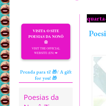
quarta
VISITA O SITE
Poes
POESIAS DA NONÔ
🦋
VISIT THE OFFICIAL
WEBSITE (EN) 💋
Prenda para ti! 🎁/ A gift
for you! 🎁
Poesias da