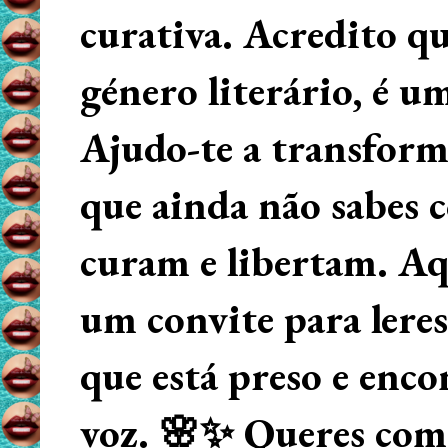
curativa. Acredito q
género literário, é u
Ajudo-te a transform
que ainda não sabes
curam e libertam. Aqu
um convite para lere
que está preso e enco
voz. 🌸✨ Queres começ