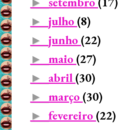
setembro
(17)
►
julho
(8)
►
junho
(22)
►
maio
(27)
►
abril
(30)
►
março
(30)
►
fevereiro
(22)
►