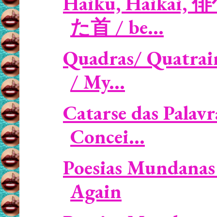
Haiku, Haikai, 
た首 / be...
Quadras/ Quatrai
/ My...
Catarse das Palavr
Concei...
Poesias Mundanas 
Again