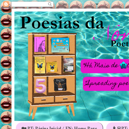
🏡 PT: Página Inicial / EN: Home Page
👩‍💻PT