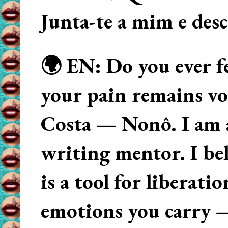
Junta-te a mim e des
🌍 EN: Do you ever fe
your pain remains voi
Costa — Nonô. I am 
writing mentor. I beli
is a tool for liberati
emotions you carry 