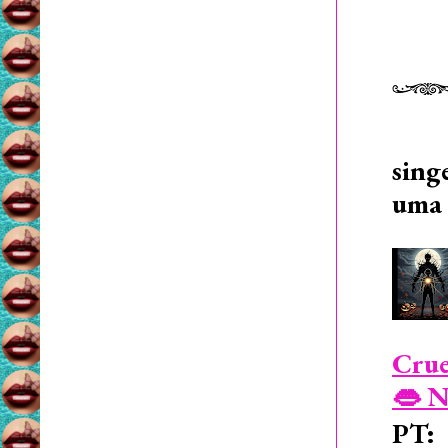
sing
uma 
Crue
👄 N
PT: 