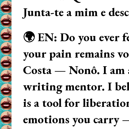
Junta-te a mim e des
🌍 EN: Do you ever fe
your pain remains voi
Costa — Nonô. I am 
writing mentor. I beli
is a tool for liberati
emotions you carry 