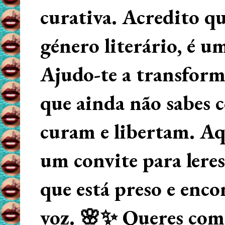
curativa. Acredito q
género literário, é u
Ajudo-te a transform
que ainda não sabes
curam e libertam. Aqu
um convite para lere
que está preso e enco
voz. 🌸✨ Queres começ