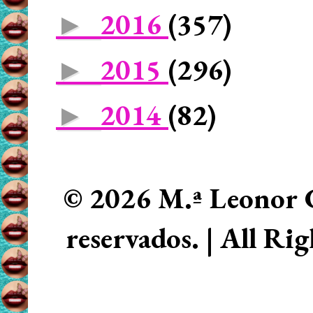
2016
(357)
►
2015
(296)
►
2014
(82)
►
© 2026 M.ª Leonor C
reservados. | All Ri