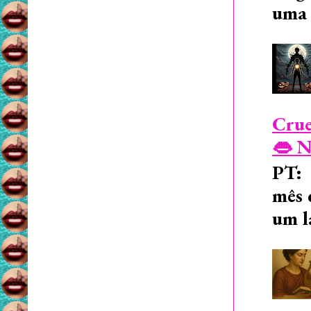
uma 
Crue
👄 N
PT: 
mês 
um l