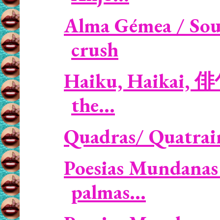
Alma Gémea / Soul
crush
Haiku, Haikai, 俳
the...
Quadras/ Quatrain
Poesias Mundanas 
palmas...