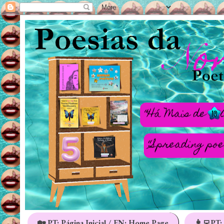
🏡 PT: Página Inicial / EN: Home Page
👩‍💻PT