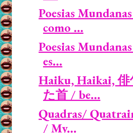
Poesias Mundanas 
como ...
Poesias Mundanas 
es...
Haiku, Haikai, 
た首 / be...
Quadras/ Quatrai
/ My...