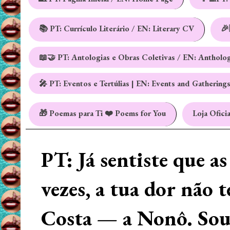
📚 PT: Currículo Literário / EN: Literary CV
🎉
📖🤝 PT: Antologias e Obras Coletivas / EN: Antholo
🎤 PT: Eventos e Tertúlias | EN: Events and Gathering
🎁 Poemas para Ti ❤️ Poems for You
Loja Oficia
PT: Já sentiste que a
vezes, a tua dor não 
Costa — a Nonô. Sou 