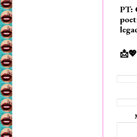
PT: 
poet
lega
📩💖