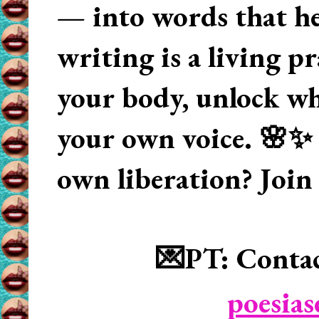
— into words that hea
writing is a living p
your body, unlock wha
your own voice. 🌸✨ 
own liberation? Join
💌PT: Contac
poesia