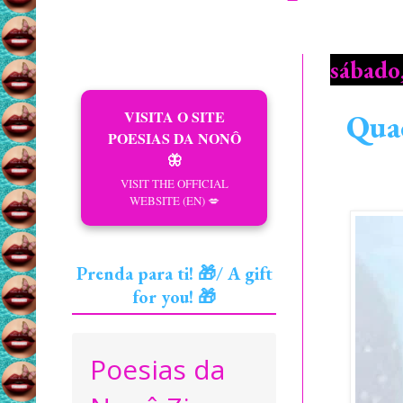
sábado
VISITA O SITE
Qua
POESIAS DA NONÔ
🦋
VISIT THE OFFICIAL
WEBSITE (EN) 💋
Prenda para ti! 🎁/ A gift
for you! 🎁
Poesias da