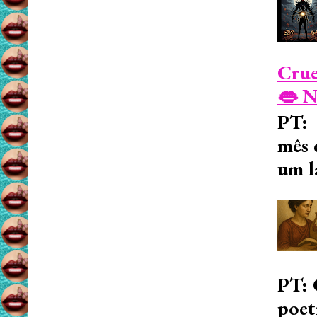
Crue
👄 N
PT: 
mês 
um l
PT: 
poet