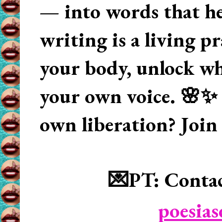
— into words that hea
writing is a living p
your body, unlock wha
your own voice. 🌸✨ 
own liberation? Join
💌PT: Contac
poesia