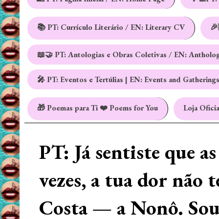
📚 PT: Currículo Literário / EN: Literary CV
🎉
📖🤝 PT: Antologias e Obras Coletivas / EN: Antholo
🎤 PT: Eventos e Tertúlias | EN: Events and Gathering
🎁 Poemas para Ti ❤️ Poems for You
Loja Oficia
PT: Já sentiste que a
vezes, a tua dor não 
Costa — a Nonô. Sou 