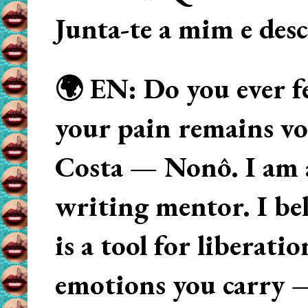
Junta-te a mim e des
🌍 EN: Do you ever fe
your pain remains voi
Costa — Nonô. I am 
writing mentor. I beli
is a tool for liberati
emotions you carry 