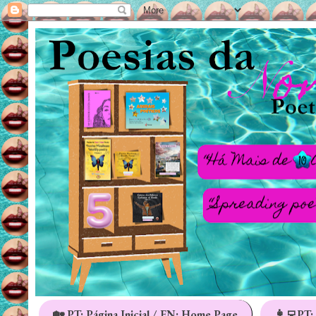
🏡 PT: Página Inicial / EN: Home Page
👩‍💻PT