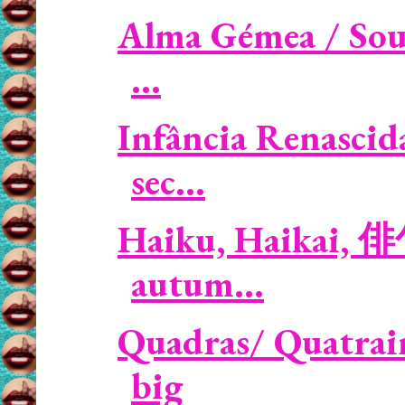
Alma Gémea / Soul
...
Infância Renascid
sec...
Haiku, Haikai, 俳
autum...
Quadras/ Quatrai
big