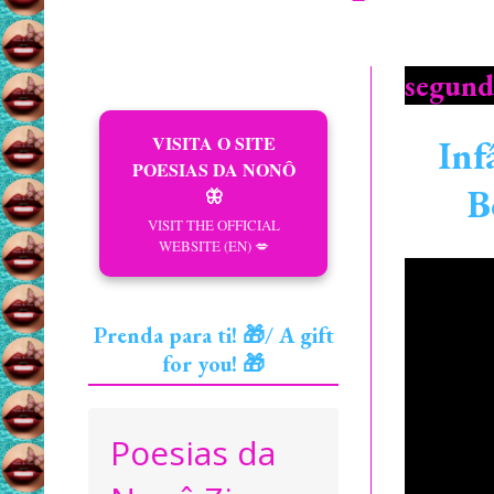
segund
VISITA O SITE
Inf
POESIAS DA NONÔ
B
🦋
VISIT THE OFFICIAL
WEBSITE (EN) 💋
Prenda para ti! 🎁/ A gift
for you! 🎁
Poesias da