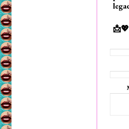
lega
📩💖