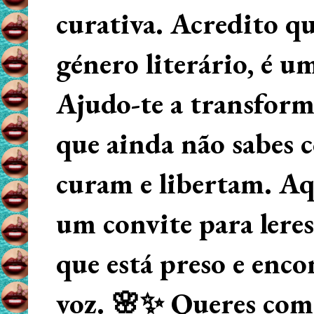
curativa. Acredito q
género literário, é u
Ajudo-te a transform
que ainda não sabes
curam e libertam. Aqu
um convite para lere
que está preso e enco
voz. 🌸✨ Queres começ