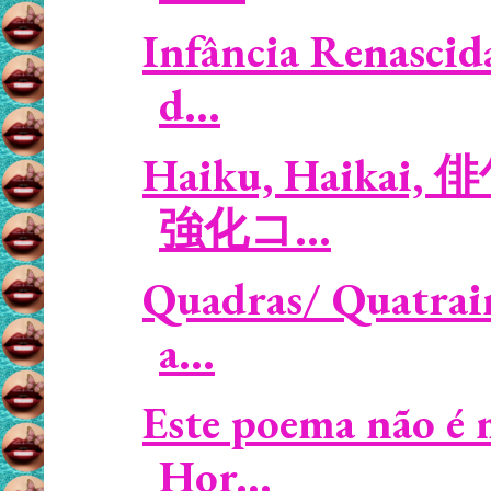
Infância Renascid
d...
Haiku, Haikai, 俳句
強化コ...
Quadras/ Quatrain
a...
Este poema não é 
Hor...