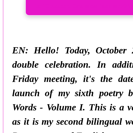
📚 PT: Adquirir Catarse das Palavras /
EN: 
EN:
Hello! Today,
October 
double celebration. In addi
Friday meeting, it's the dat
launch of my sixth poetry 
Words - Volume I
. This is a v
as it is my second
bilingual
wo