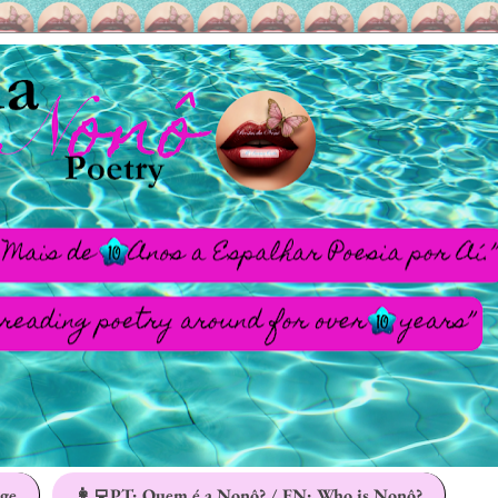
age
👩‍💻PT: Quem é a Nonô? / EN: Who is Nonô?