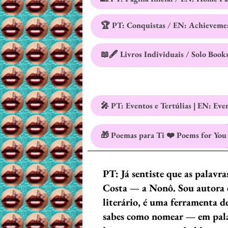
🏆 PT: Conquistas / EN: Achieveme
📖🖋️ Livros Individuais / Solo Book
🎤 PT: Eventos e Tertúlias | EN: Eve
🎁 Poemas para Ti ❤️ Poems for You
PT: Já sentiste que as palavr
Costa — a Nonô. Sou autora e
literário, é uma ferramenta d
sabes como nomear — em palav