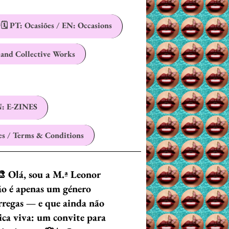
🗓️ PT: Ocasiões / EN: Occasions
 and Collective Works
: E-ZINES
es / Terms & Conditions
🎨 Olá, sou a M.ª Leonor
ão é apenas um género
arregas — e que ainda não
ica viva: um convite para