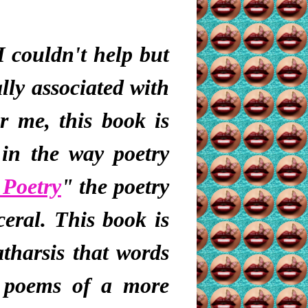
I couldn't help but
ally associated with
r me, this book is
 in the way poetry
 Poetry
" the poetry
sceral. This book is
atharsis
that words
 poems of a more