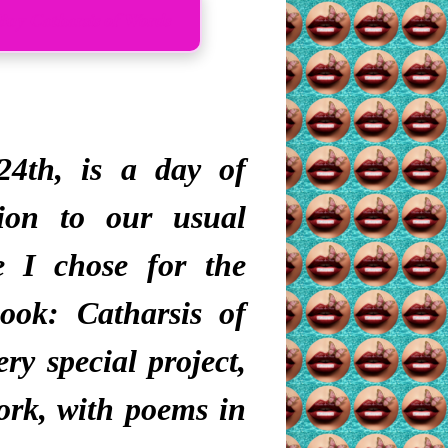
Buy Catharsis of Words
24th
, is a day of
tion to our usual
e I chose for the
book:
Catharsis of
ery special project,
rk, with poems in