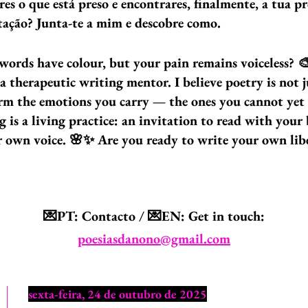
res o que está preso e encontrares, finalmente, a tua 
rtação? Junta-te a mim e descobre como.
words have colour, but your pain remains voiceless? 
herapeutic writing mentor. I believe poetry is not just
form the emotions you carry — the ones you cannot ye
g is a living practice: an invitation to read with your
ur own voice. 🌸✨ Are you ready to write your own lib
💌PT: Contacto / 💌EN: Get in touch:
poesiasdanono@gmail.com
sexta-feira, 24 de outubro de 2025