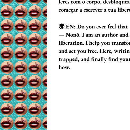
leres com o corpo, desbloquea
começar a escrever a tua libe
🌍 EN: Do you ever feel that 
— Nonô. I am an author and a t
liberation. I help you trans
and set you free. Here, writin
trapped, and finally find yo
how.