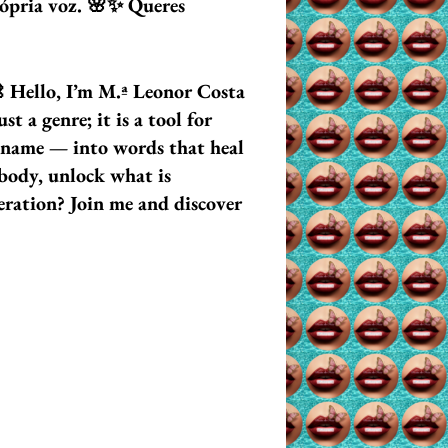
própria voz. 🌸✨ Queres
 Hello, I’m M.ª Leonor Costa
 a genre; it is a tool for
t name — into words that heal
 body, unlock what is
eration? Join me and discover