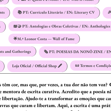
nts
📚 PT: Currículo Literário / EN: Literary CV
🎉
📖🤝 PT: Antologias e Obras Coletivas / EN: Anthologies
s
🌟M.ª Leonor Costa — Wall of Fame
nts and Gatherings
🗞️ PT: POESIAS DA NONÔ ZINE / EN
📜 Termos e Condiçõ
Loja Oficial / Official Shop 🖋️
as têm cor, mas que, por vezes, a tua dor não tem voz? 
 mentora de escrita curativa. Acredito que a poesia n
e libertação. Ajudo-te a transformar as emoções que c
ras que curam e libertam. Aqui, a escrita é uma prát