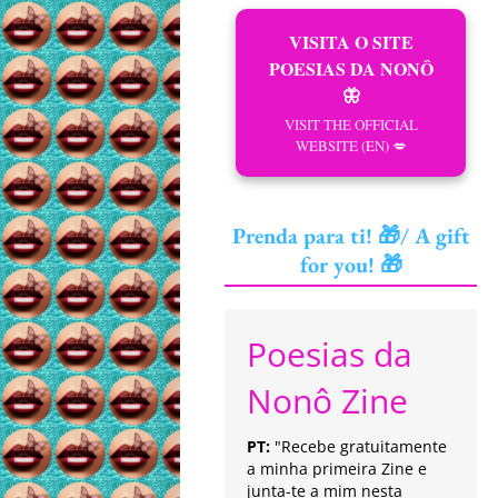
VISITA O SITE
POESIAS DA NONÔ
🦋
VISIT THE OFFICIAL
WEBSITE (EN) 💋
Prenda para ti! 🎁/ A gift
for you! 🎁
Poesias da
Nonô Zine
PT:
"Recebe gratuitamente
a minha primeira Zine e
junta-te a mim nesta