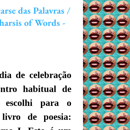
rse das Palavras /
arsis of Words -
dia de celebração
ntro habitual de
e escolhi para o
livro de poesia: