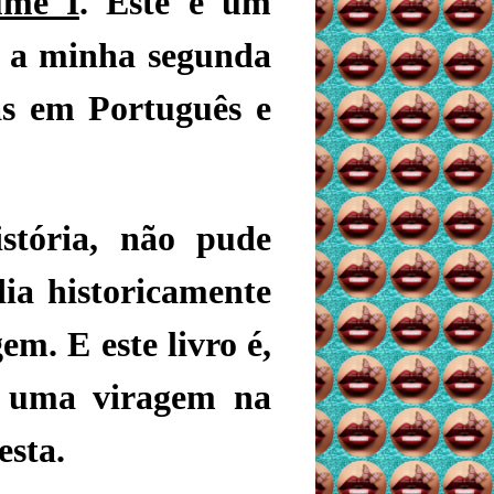
ume I
. Este é um
 é a minha segunda
s em Português e
stória, não pude
ia historicamente
m. E este livro é,
: uma viragem na
esta.