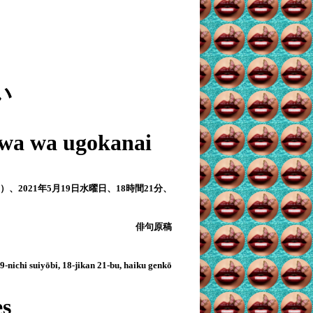
。
い
 Iwa wa ugokanai
）、
2021
年
5
月
19
日水曜日、
18
時間
21
分、
俳句原稿
9-nichi suiyōbi, 18-jikan 21-bu, haiku genkō
es