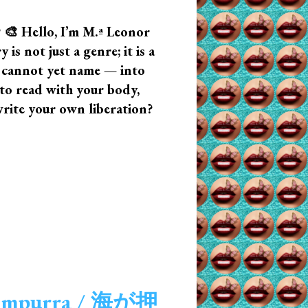
? 🎨 Hello, I’m M.ª Leonor
s not just a genre; it is a
u cannot yet name — into
n to read with your body,
write your own liberation?
r empurra / 海が押