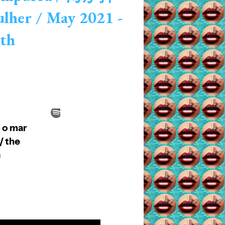
ulher / May 2021 -
th