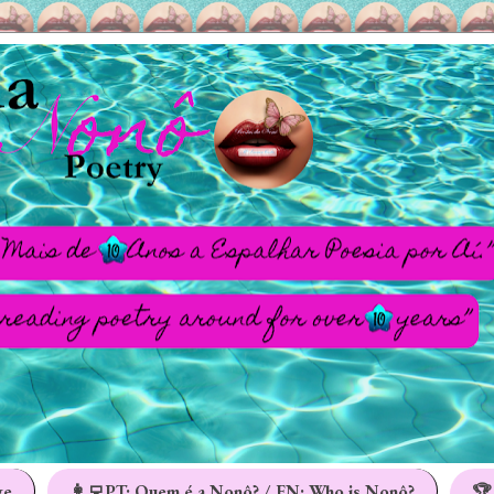
ge
👩‍💻PT: Quem é a Nonô? / EN: Who is Nonô?
🏆