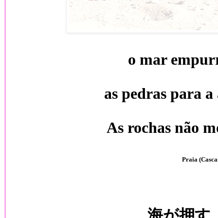
o mar empur
as pedras para a 
As rochas não 
Praia (Cascai
海が押す