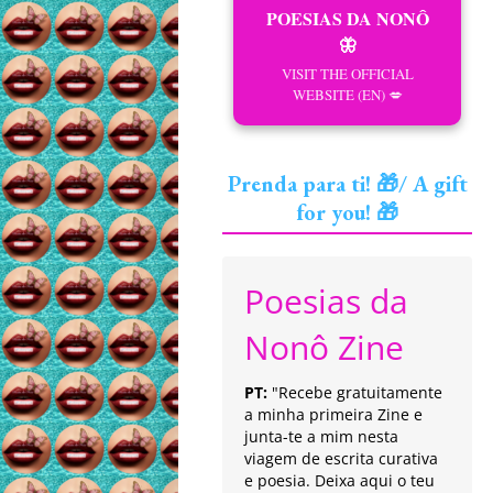
POESIAS DA NONÔ
🦋
VISIT THE OFFICIAL
WEBSITE (EN) 💋
Prenda para ti! 🎁/ A gift
for you! 🎁
Poesias da
Nonô Zine
PT:
"Recebe gratuitamente
a minha primeira Zine e
junta-te a mim nesta
viagem de escrita curativa
e poesia. Deixa aqui o teu