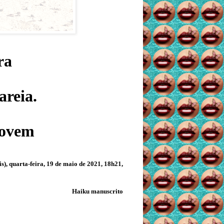
ra
areia.
movem
s), quarta-feira
, 19 de maio de 2021, 18h21,
Haiku manuscrito