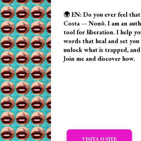
🌍 EN: Do you ever feel that
Costa — Nonô. I am an author
tool for liberation. I help
words that heal and set you f
unlock what is trapped, and
Join me and discover how.
VISITA O SITE