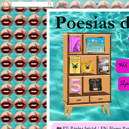
🏡 PT: Página Inicial / EN: Home Pa