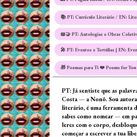
📚 PT: Currículo Literário / EN: Lit
📖🤝 PT: Antologias e Obras Coleti
🎤 PT: Eventos e Tertúlias | EN: Eve
🎁 Poemas para Ti ❤️ Poems for You
PT: Já sentiste que as palav
Costa — a Nonô. Sou autora 
literário, é uma ferramenta 
sabes como nomear — em palav
leres com o corpo, desbloque
começar a escrever a tua lib