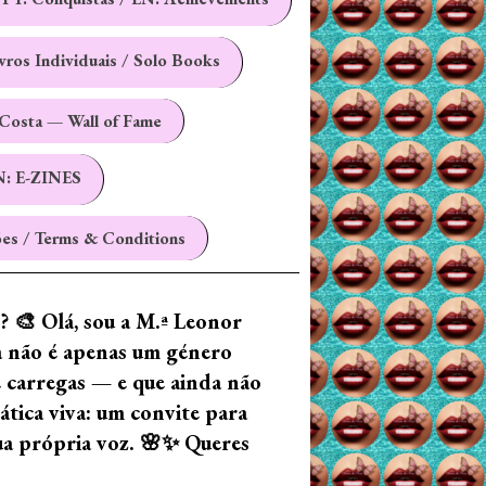
ivros Individuais / Solo Books
Costa — Wall of Fame
N: E-ZINES
es / Terms & Conditions
z? 🎨 Olá, sou a M.ª Leonor
ia não é apenas um género
e carregas — e que ainda não
tica viva: um convite para
tua própria voz. 🌸✨ Queres