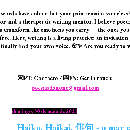
 words have colour, but your pain remains voiceless
 and a therapeutic writing mentor. I believe poetry i
 you transform the emotions you carry — the ones yo
ree. Here, writing is a living practice: an invitatio
 finally find your own voice. 🌸✨ Are you ready to 
💌PT: Contacto / 💌EN: Get in touch:
poesiasdanono@gmail.com
domingo, 30 de maio de 2021
Haiku, Haikai, 俳句 - o ma