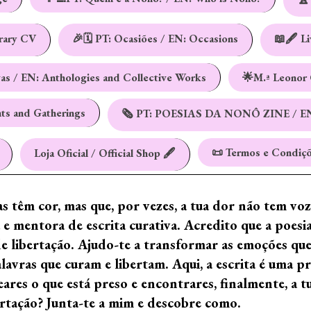
erary CV
🎉🗓️ PT: Ocasiões / EN: Occasions
📖🖋️ L
vas / EN: Anthologies and Collective Works
🌟M.ª Leonor 
nts and Gatherings
🗞️ PT: POESIAS DA NONÔ ZINE / E
📜 Termos e Condiçõ
Loja Oficial / Official Shop 🖋️
ras têm cor, mas que, por vezes, a tua dor não tem vo
e mentora de escrita curativa. Acredito que a poes
de libertação. Ajudo-te a transformar as emoções qu
ras que curam e libertam. Aqui, a escrita é uma prá
ares o que está preso e encontrares, finalmente, a 
ertação? Junta-te a mim e descobre como.