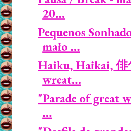
20...
Pequenos Sonhador
maio ...
Haiku, Haikai, 俳
wreat...
"Parade of great 
...