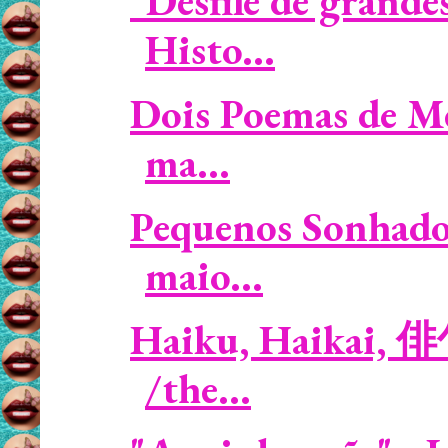
"Desfile de grande
Histo...
Dois Poemas de Me
ma...
Pequenos Sonhado
maio...
Haiku, Haikai, 俳
/the...