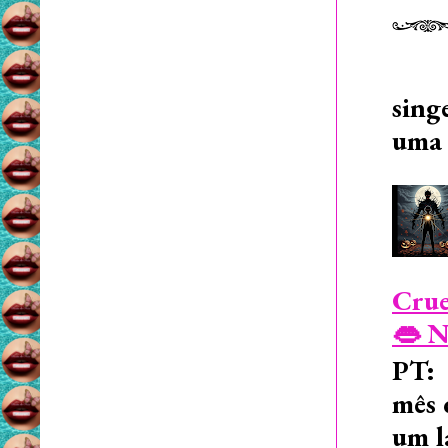
sing
uma 
Crue
👄 N
PT: 
mês 
um l