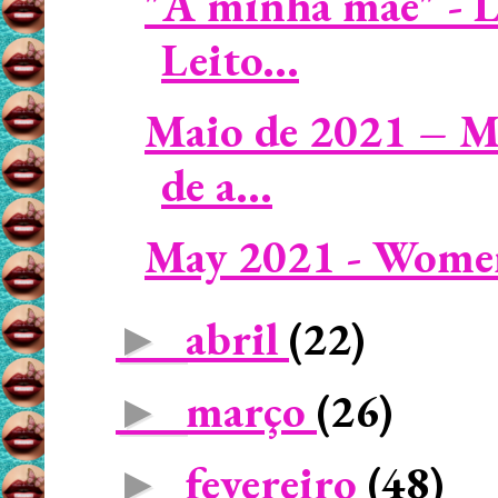
"A minha mãe" - L
Leito...
Maio de 2021 – M
de a...
May 2021 - Women
abril
(22)
►
março
(26)
►
fevereiro
(48)
►