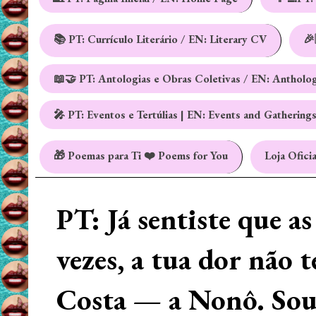
📚 PT: Currículo Literário / EN: Literary CV
🎉
📖🤝 PT: Antologias e Obras Coletivas / EN: Antholo
🎤 PT: Eventos e Tertúlias | EN: Events and Gathering
🎁 Poemas para Ti ❤️ Poems for You
Loja Oficia
PT: Já sentiste que a
vezes, a tua dor não 
Costa — a Nonô. Sou 