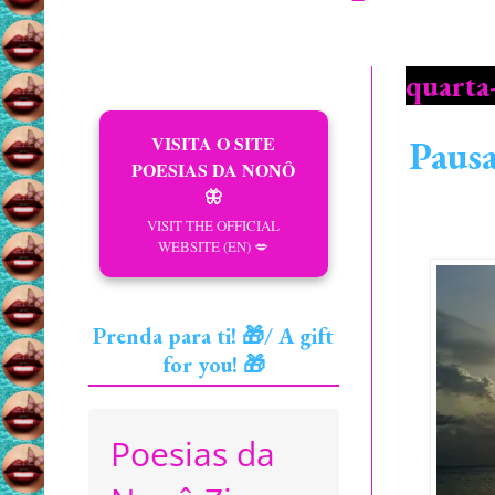
quarta-
VISITA O SITE
Pausa
POESIAS DA NONÔ
🦋
VISIT THE OFFICIAL
WEBSITE (EN) 💋
Prenda para ti! 🎁/ A gift
for you! 🎁
Poesias da