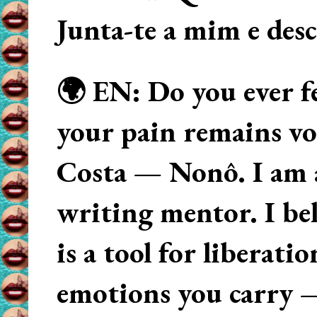
Junta-te a mim e des
🌍 EN: Do you ever fe
your pain remains voi
Costa — Nonô. I am 
writing mentor. I beli
is a tool for liberati
emotions you carry 