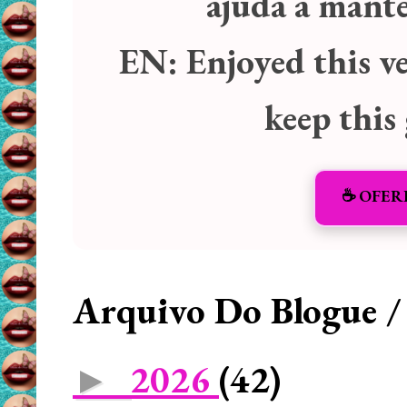
ajuda a manter
EN:
Enjoyed this v
keep this
☕️ OFER
Arquivo Do Blogue /
2026
(42)
►