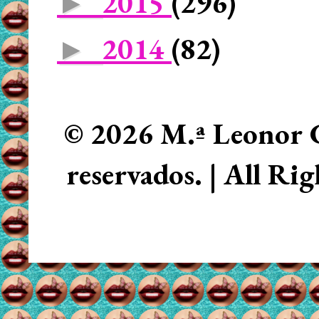
2015
(296)
►
2014
(82)
►
© 2026 M.ª Leonor C
reservados. | All Ri