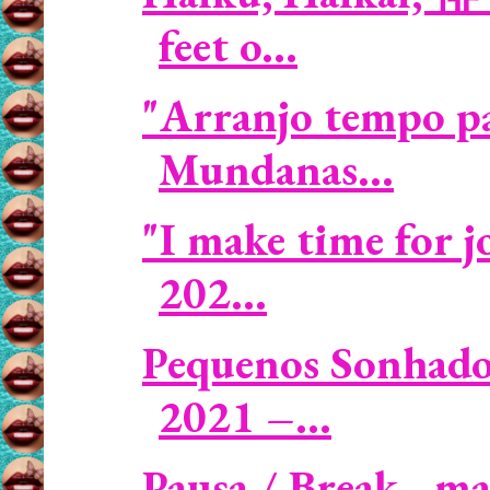
feet o...
"Arranjo tempo par
Mundanas...
"I make time for j
202...
Pequenos Sonhado
2021 –...
Pausa / Break - m