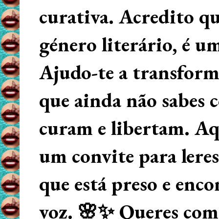
curativa. Acredito q
género literário, é u
Ajudo-te a transform
que ainda não sabes
curam e libertam. Aqu
um convite para lere
que está preso e enco
voz. 🌸✨ Queres começ