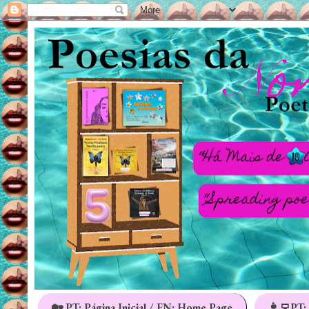
🏡 PT: Página Inicial / EN: Home Page
👩‍💻PT