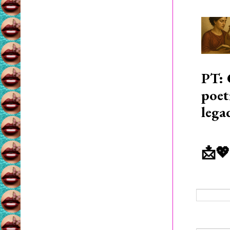
PT: 
poet
lega
📩💖