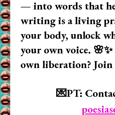
— into words that hea
writing is a living p
your body, unlock wha
your own voice. 🌸✨ 
own liberation? Join
💌PT: Contac
poesia