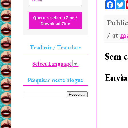
F
a
c
i
e
t
Quero receber a Zine /
b
t
Public
Download Zine
o
e
o
r
/ at
ma
k
Traduzir / Translate
Sem c
Select Language
▼
Envia
Pesquisar neste blogue