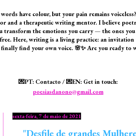
 words have colour, but your pain remains voiceless
 and a therapeutic writing mentor. I believe poetry i
 you transform the emotions you carry — the ones yo
ree. Here, writing is a living practice: an invitatio
 finally find your own voice. 🌸✨ Are you ready to 
💌PT: Contacto / 💌EN: Get in touch:
poesiasdanono@gmail.com
sexta-feira, 7 de maio de 2021
"Desfile de grandes Mulheres