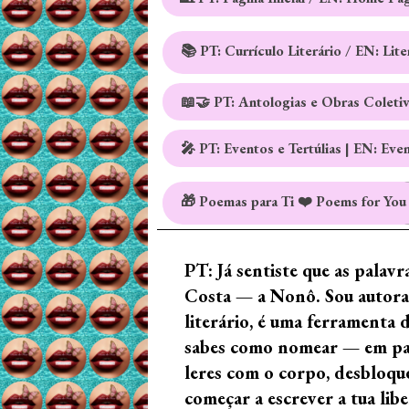
📚 PT: Currículo Literário / EN: Lit
📖🤝 PT: Antologias e Obras Coleti
🎤 PT: Eventos e Tertúlias | EN: Eve
🎁 Poemas para Ti ❤️ Poems for You
PT: Já sentiste que as palav
Costa — a Nonô. Sou autora 
literário, é uma ferramenta 
sabes como nomear — em palav
leres com o corpo, desbloque
começar a escrever a tua lib