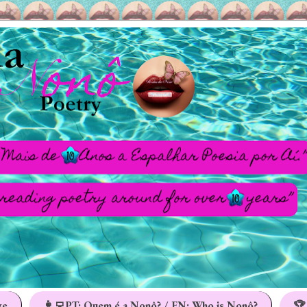
ge
👩‍💻PT: Quem é a Nonô? / EN: Who is Nonô?
🏆