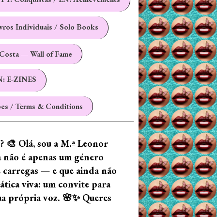
ivros Individuais / Solo Books
Costa — Wall of Fame
N: E-ZINES
es / Terms & Conditions
z? 🎨 Olá, sou a M.ª Leonor
ia não é apenas um género
e carregas — e que ainda não
tica viva: um convite para
tua própria voz. 🌸✨ Queres