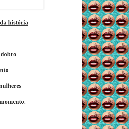
da história
 dobro
ento
mulheres
u momento.