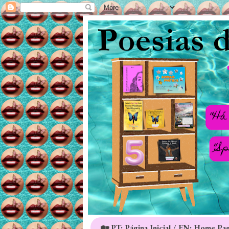
🏡 PT: Página Inicial / EN: Home Pa