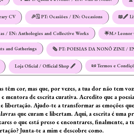
erary CV
🎉🗓️ PT: Ocasiões / EN: Occasions
📖🖋️ L
vas / EN: Anthologies and Collective Works
🌟M.ª Leonor 
nts and Gatherings
🗞️ PT: POESIAS DA NONÔ ZINE / E
📜 Termos e Condiçõ
Loja Oficial / Official Shop 🖋️
ras têm cor, mas que, por vezes, a tua dor não tem vo
e mentora de escrita curativa. Acredito que a poes
de libertação. Ajudo-te a transformar as emoções qu
ras que curam e libertam. Aqui, a escrita é uma prá
ares o que está preso e encontrares, finalmente, a 
ertação? Junta-te a mim e descobre como.