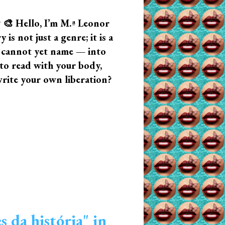
? 🎨 Hello, I’m M.ª Leonor
s not just a genre; it is a
u cannot yet name — into
n to read with your body,
write your own liberation?
 da história" in