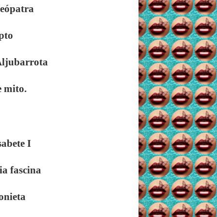
leópatra
pto
Aljubarrota
e mito.
sabete I
ia fascina
onieta