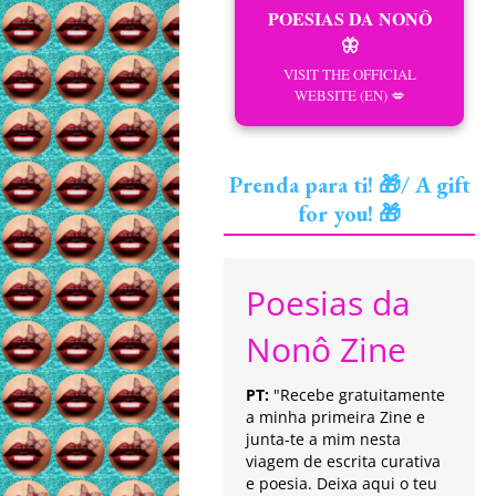
POESIAS DA NONÔ
🦋
VISIT THE OFFICIAL
WEBSITE (EN) 💋
Prenda para ti! 🎁/ A gift
for you! 🎁
Poesias da
Nonô Zine
PT:
"Recebe gratuitamente
a minha primeira Zine e
junta-te a mim nesta
viagem de escrita curativa
e poesia. Deixa aqui o teu