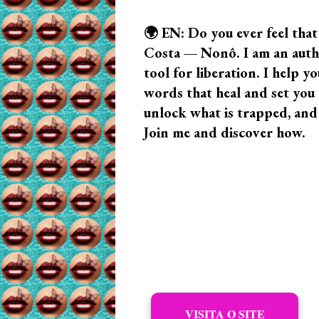
🌍 EN: Do you ever feel that
Costa — Nonô. I am an author
tool for liberation. I help
words that heal and set you f
unlock what is trapped, and
Join me and discover how.
VISITA O SITE