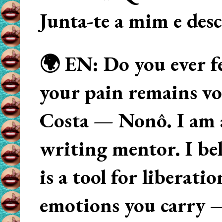
Junta-te a mim e des
🌍 EN: Do you ever fe
your pain remains voi
Costa — Nonô. I am 
writing mentor. I beli
is a tool for liberati
emotions you carry 