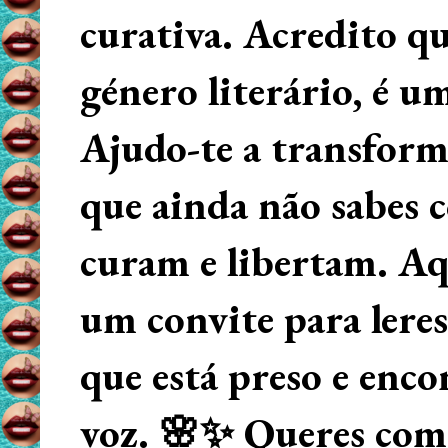
curativa. Acredito q
género literário, é u
Ajudo-te a transform
que ainda não sabes
curam e libertam. Aqu
um convite para lere
que está preso e enco
voz. 🌸✨ Queres começ