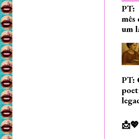
PT: 
mês 
um l
PT: 
poet
lega
📩💖