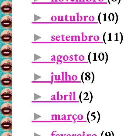
outubro
(10)
►
setembro
(11)
►
agosto
(10)
►
julho
(8)
►
abril
(2)
►
março
(5)
►
fevereiro
(9)
►