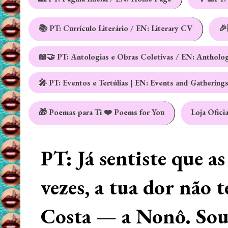
📚 PT: Currículo Literário / EN: Literary CV
🎉
📖🤝 PT: Antologias e Obras Coletivas / EN: Antholo
🎤 PT: Eventos e Tertúlias | EN: Events and Gathering
🎁 Poemas para Ti ❤️ Poems for You
Loja Oficia
PT: Já sentiste que a
vezes, a tua dor não 
Costa — a Nonô. Sou 