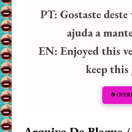
PT:
Gostaste deste 
ajuda a manter
EN:
Enjoyed this v
keep this
☕️ OFER
Arquivo Do Blogue /