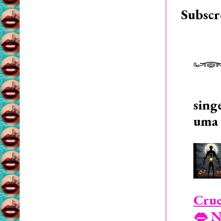
Subscr
sing
uma 
Crue
👄 N