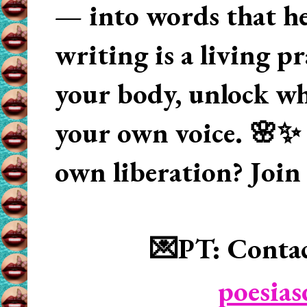
— into words that hea
writing is a living p
your body, unlock wha
your own voice. 🌸✨ 
own liberation? Join
💌PT: Contac
poesia