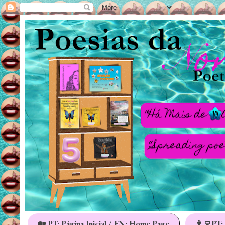
🏡 PT: Página Inicial / EN: Home Page
👩‍💻PT