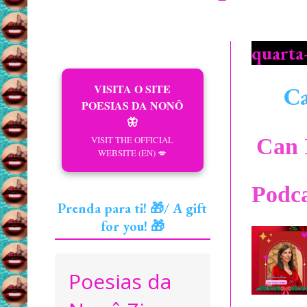
quarta
VISITA O SITE
Ca
POESIAS DA NONÔ
🦋
VISIT THE OFFICIAL
Can 
WEBSITE (EN) 💋
Podca
Prenda para ti! 🎁/ A gift
for you! 🎁
Poesias da