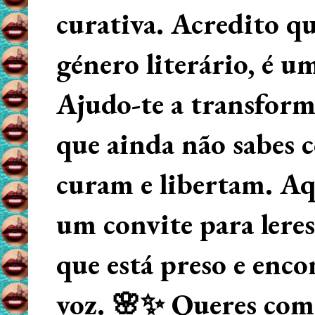
curativa. Acredito q
género literário, é u
Ajudo-te a transform
que ainda não sabes
curam e libertam. Aqu
um convite para lere
que está preso e enco
voz. 🌸✨ Queres começ