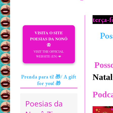
terça-
VISITA O SITE
Pos
POESIAS DA NONÔ
🦋
VISIT THE OFFICIAL
WEBSITE (EN) 💋
Posso
Natal
Prenda para ti! 🎁/ A gift
for you! 🎁
Podca
Poesias da