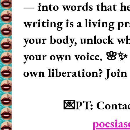
— into words that hea
writing is a living p
your body, unlock wha
your own voice. 🌸✨ 
own liberation? Join
💌PT: Contac
poesia