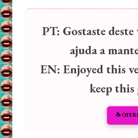
PT:
Gostaste deste 
ajuda a manter
EN:
Enjoyed this v
keep this
☕️ OFER