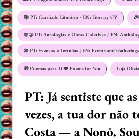
📚 PT: Currículo Literário / EN: Literary CV
🎉
📖🤝 PT: Antologias e Obras Coletivas / EN: Antholo
🎤 PT: Eventos e Tertúlias | EN: Events and Gathering
🎁 Poemas para Ti ❤️ Poems for You
Loja Oficia
PT: Já sentiste que a
vezes, a tua dor não 
Costa — a Nonô. Sou 