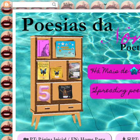
🏡 PT: Página Inicial / EN: Home Page
👩‍💻PT