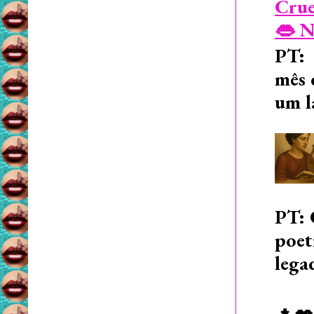
Crue
👄 N
PT: 
mês 
um l
PT: 
poet
lega