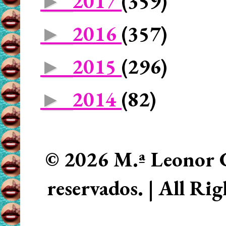
2017
(359)
►
2016
(357)
►
2015
(296)
►
2014
(82)
►
© 2026 M.ª Leonor C
reservados. | All Ri