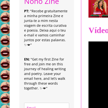
Nonô Zine
PT:
"Recebe gratuitamente
a minha primeira Zine e
junta-te a mim nesta
viagem de escrita curativa
Víde
e poesia. Deixa aqui o teu
e-mail e vamos caminhar
juntos por estas palavras.
✨💋"
EN:
"Get my first Zine for
free and join me on this
journey of healing writing
and poetry. Leave your
email here, and let’s walk
through these words
together. ✨💋"