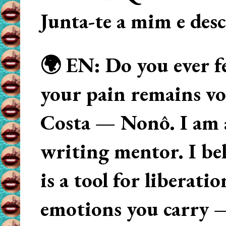
Junta-te a mim e des
🌍 EN: Do you ever fe
your pain remains voi
Costa — Nonô. I am 
writing mentor. I beli
is a tool for liberati
emotions you carry 